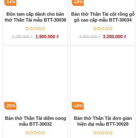
-14%
-18%
Đôn tam cấp dành cho bàn
Bàn thờ Thần Tài cột rồng gỗ
thờ Thần Tài mẫu BTT-30036
gõ cao cấp mẫu BTT-30034
Được
Được
Giá
Giá
Giá
Giá
1.900.000
₫
3.200.000
₫
2.200.000
₫
3.900.000
₫
xếp
xếp
gốc
hiện
gốc
hiện
hạng
hạng
là:
tại
là:
tại
0
0
2.200.000 ₫.
là:
3.900.000 ₫.
là:
5
5
1.900.000 ₫.
3.200.
sao
sao
-20%
-16%
Bàn thờ Thần Tài diềm cong
Bàn thờ Thần Tài đơn giản
mẫu BTT-30032
hiện đại mẫu BTT-30028