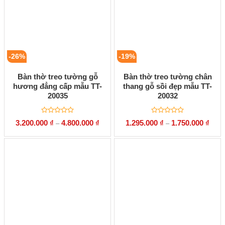
-26%
-19%
Bàn thờ treo tường gỗ
Bàn thờ treo tường chân
hương đẳng cấp mẫu TT-
thang gỗ sồi đẹp mẫu TT-
20035
20032
Được
Được
3.200.000
₫
4.800.000
₫
1.295.000
₫
1.750.000
₫
–
–
xếp
xếp
hạng
hạng
0
0
5
5
sao
sao