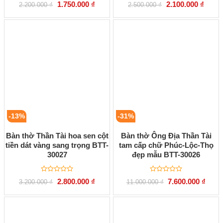
Được
Được
Giá
Giá
Giá
Giá
1.750.000
₫
2.100.000
₫
2.200.000
₫
2.500.000
₫
xếp
xếp
gốc
hiện
gốc
hiện
hạng
hạng
là:
tại
là:
tại
0
0
2.200.000 ₫.
là:
2.500.000 ₫.
là:
5
5
1.750.000 ₫.
2.100.
sao
sao
-13%
-31%
Bàn thờ Thần Tài hoa sen cột
Bàn thờ Ông Địa Thần Tài
tiền dát vàng sang trọng BTT-
tam cấp chữ Phúc-Lộc-Thọ
30027
đẹp mẫu BTT-30026
Được
Được
Giá
Giá
Giá
Giá
2.800.000
₫
7.600.000
₫
3.200.000
₫
11.000.000
₫
xếp
xếp
gốc
hiện
gốc
hiện
hạng
hạng
là:
tại
là:
tại
0
0
3.200.000 ₫.
là:
11.000.000 ₫.
là:
5
5
2.800.000 ₫.
7.600
sao
sao