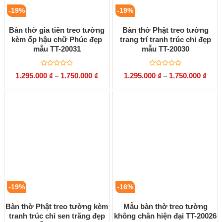
-19%
-19%
Bàn thờ gia tiên treo tường
Bàn thờ Phật treo tường
kèm ốp hậu chữ Phúc đẹp
trang trí tranh trúc chỉ đẹp
mẫu TT-20031
mẫu TT-20030
Được
Được
1.295.000
₫
1.750.000
₫
1.295.000
₫
1.750.000
₫
–
–
xếp
xếp
hạng
hạng
0
0
5
5
sao
sao
-19%
-16%
Bàn thờ Phật treo tường kèm
Mẫu bàn thờ treo tường
tranh trúc chỉ sen trăng đẹp
không chân hiện đại TT-20026