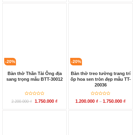
là:
tại
là:
tại
0
0
24.000.000 ₫.
là:
2.200.000 ₫.
là:
5
5
19.500.000 ₫.
1.900.
sao
sao
-20%
-20%
Bàn thờ Thần Tài Ông địa
Bàn thờ treo tường trang trí
sang trọng mẫu BTT-30012
ốp hoa sen tròn đẹp mẫu TT-
20036
Được
Được
Giá
Giá
1.750.000
₫
1.200.000
₫
1.750.000
₫
2.200.000
₫
–
xếp
xếp
gốc
hiện
hạng
hạng
là:
tại
0
0
2.200.000 ₫.
là:
5
5
1.750.000 ₫.
sao
sao