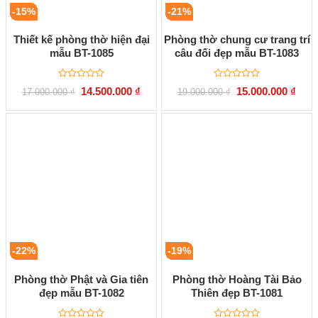
-15%
-21%
Thiết kế phòng thờ hiện đại
Phòng thờ chung cư trang trí
mẫu BT-1085
câu đối đẹp mẫu BT-1083
Được
Được
Giá
Giá
Giá
Giá
14.500.000
₫
15.000.000
₫
17.000.000
₫
19.000.000
₫
xếp
xếp
gốc
hiện
gốc
hiện
hạng
hạng
là:
tại
là:
tại
0
0
17.000.000 ₫.
là:
19.000.000 ₫.
là:
5
5
14.500.000 ₫.
15.00
sao
sao
-22%
-19%
Phòng thờ Phật và Gia tiên
Phòng thờ Hoàng Tài Bảo
đẹp mẫu BT-1082
Thiên đẹp BT-1081