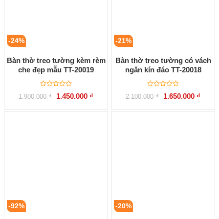
-24%
-21%
Bàn thờ treo tường kèm rèm
Bàn thờ treo tường có vách
che đẹp mẫu TT-20019
ngăn kín đáo TT-20018
Được
Được
Giá
Giá
Giá
Giá
1.450.000
₫
1.650.000
₫
1.900.000
₫
2.100.000
₫
xếp
xếp
gốc
hiện
gốc
hiện
hạng
hạng
là:
tại
là:
tại
0
0
1.900.000 ₫.
là:
2.100.000 ₫.
là:
5
5
1.450.000 ₫.
1.650.
sao
sao
-92%
-20%