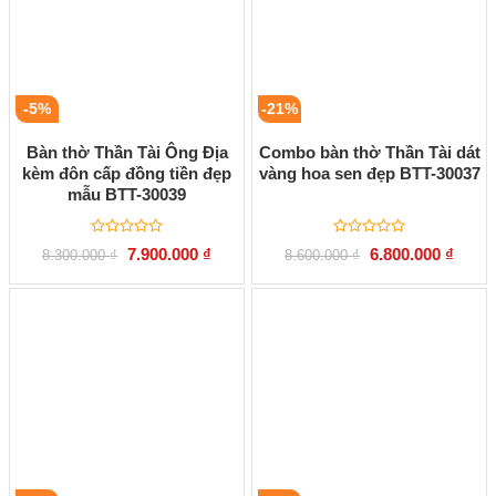
-5%
-21%
Bàn thờ Thần Tài Ông Địa
Combo bàn thờ Thần Tài dát
kèm đôn cấp đồng tiền đẹp
vàng hoa sen đẹp BTT-30037
mẫu BTT-30039
Được
Được
Giá
Giá
Giá
Giá
7.900.000
₫
6.800.000
₫
8.300.000
₫
8.600.000
₫
xếp
xếp
gốc
hiện
gốc
hiện
hạng
hạng
là:
tại
là:
tại
0
0
8.300.000 ₫.
là:
8.600.000 ₫.
là:
5
5
7.900.000 ₫.
6.800.
sao
sao