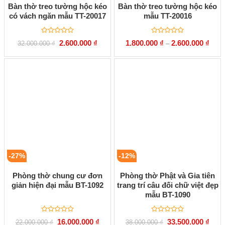
Bàn thờ treo tường hộc kéo
Bàn thờ treo tường hộc kéo
có vách ngăn mẫu TT-20017
mẫu TT-20016
Được
Được
Giá
Giá
2.600.000
₫
1.800.000
₫
2.600.000
₫
32.000.000
₫
–
xếp
xếp
gốc
hiện
hạng
hạng
là:
tại
0
0
32.000.000 ₫.
là:
5
5
2.600.000 ₫.
sao
sao
-27%
-12%
Phòng thờ chung cư đơn
Phòng thờ Phật và Gia tiên
giản hiện đại mẫu BT-1092
trang trí câu đối chữ việt đẹp
mẫu BT-1090
Được
Được
Giá
Giá
Giá
Giá
16.000.000
₫
33.500.000
₫
22.000.000
₫
38.000.000
₫