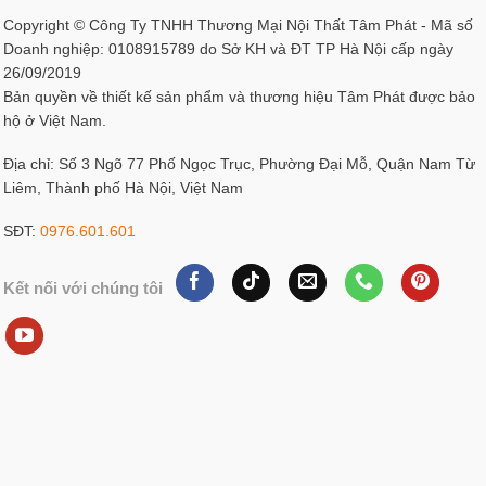
tường tạo nên cảm giác ấm cúng và hoài niệm.
Ánh sáng từ đèn trần trúc chỉ với các cánh sen tỏa ra từ
trung tâm trần nhà kết hợp cùng ánh sáng tự nhiên từ các
ô cửa gỗ song dọc tạo nên một không gian vừa kín đáo
vừa tĩnh lặng vừa thoáng đãng và nhẹ nhàng.
Đây không chỉ là nơi thờ tự mà còn là không gian lưu giữ
những giá trị truyền thống là nơi kết nối các thế hệ trong sự
tôn kính và niềm tự hào gia tộc.
Phòng thờ tân cổ điển 3 gian
Là sự kết hợp hài hòa giữa nét truyền thống trang nghiêm
và hơi thở hiện đại tinh tế.Bộ bàn thờ được thiết kế đối
xứng cân bằng với 1 bàn thờ chính và 2 bàn thờ nhỏ 2 bên
tượng trưng cho sự kết nối giữa các thế hệ trong gia đình.
Chất liệu gỗ nâu trầm ấm cùng những hoa văn chạm khắc
mềm mại mang lại cảm giác gần gũi ấm cúng.