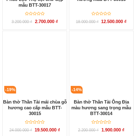
mẫu BTT-30017
Được
Được
Giá
Giá
Giá
Giá
2.700.000
₫
12.500.000
₫
3.200.000
₫
18.000.000
₫
xếp
xếp
gốc
hiện
gốc
hiện
hạng
hạng
là:
tại
là:
tại
0
0
3.200.000 ₫.
là:
18.000.000 ₫.
là:
5
5
2.700.000 ₫.
12.50
sao
sao
-19%
-14%
Bàn thờ Thần Tài mái chùa gỗ
Bàn thờ Thần Tài Ông Địa
hương cao cấp mẫu BTT-
màu hương sang trọng mẫu
30015
BTT-30014
Được
Được
Giá
Giá
Giá
Giá
19.500.000
₫
1.900.000
₫
24.000.000
₫
2.200.000
₫
xếp
xếp
gốc
hiện
gốc
hiện
hạng
hạng