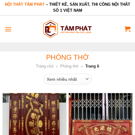
Bỏ
NỘI THẤT TÂM PHÁT
– THIẾT KẾ, SẢN XUẤT, THI CÔNG NỘI THẤT
SỐ 1 VIỆT NAM
qua
nội
dung
PHÒNG THỜ
Trang chủ
»
Phòng thờ
»
Trang 6