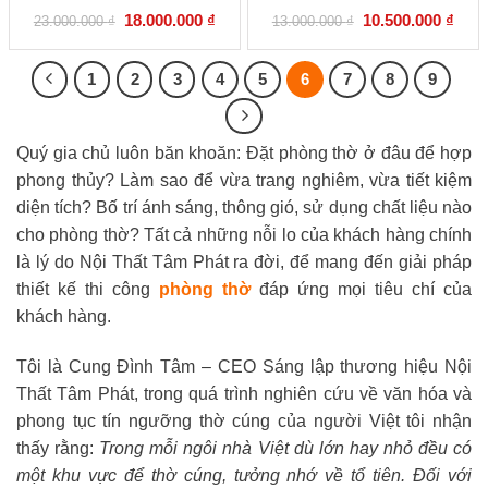
Được
Được
Giá
Giá
Giá
Giá
18.000.000
₫
10.500.000
₫
23.000.000
₫
13.000.000
₫
xếp
xếp
gốc
hiện
gốc
hiện
hạng
hạng
là:
tại
là:
tại
0
0
23.000.000 ₫.
là:
13.000.000 ₫.
là:
5
5
18.000.000 ₫.
10.50
1
2
3
4
5
6
7
8
9
sao
sao
Quý gia chủ luôn băn khoăn: Đặt phòng thờ ở đâu để hợp
phong thủy? Làm sao để vừa trang nghiêm, vừa tiết kiệm
diện tích? Bố trí ánh sáng, thông gió, sử dụng chất liệu nào
cho phòng thờ? Tất cả những nỗi lo của khách hàng chính
là lý do Nội Thất Tâm Phát ra đời, để mang đến giải pháp
thiết kế thi công
phòng thờ
đáp ứng mọi tiêu chí của
khách hàng.
Tôi là Cung Đình Tâm – CEO Sáng lập thương hiệu Nội
Thất Tâm Phát, trong quá trình nghiên cứu về văn hóa và
phong tục tín ngưỡng thờ cúng của người Việt tôi nhận
thấy rằng:
Trong mỗi ngôi nhà Việt dù lớn hay nhỏ đều có
một khu vực để thờ cúng, tưởng nhớ về tổ tiên. Đối với