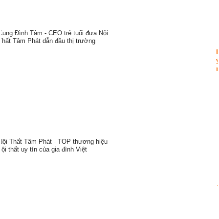
hiện ước mong về cuộc sống hạnh phúc, may mắn và
trường thọ.
Cung Đình Tâm - CEO trẻ tuổi đưa
Nội Thất Tâm Phát - TOP thương
Nội Thất Tâm Phát dẫn đầu thị
hiệu nội thất uy tín của gia đình Việt
trường
ẹp,
Nội Thất Tâm Phát - Địa chỉ mua
Nội Thất Tâm Phát - Cập nhật xu
sắm nội thất "chữ Tâm nâng tầm
hướng nội thất bắt kịp "trend" khách
chất lượng"
hàng
đẹp
THIẾT KẾ THI CÔNG
BẢO HÀNH LÊN TỚI
TRỌN GÓI
25 NĂM