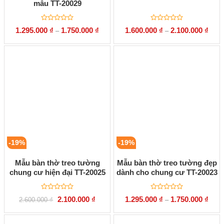
mẫu TT-20029
Được
Được
1.295.000
₫
1.750.000
₫
1.600.000
₫
2.100.000
₫
–
–
xếp
xếp
hạng
hạng
0
0
5
5
sao
sao
-19%
-19%
Mẫu bàn thờ treo tường
Mẫu bàn thờ treo tường đẹp
chung cư hiện đại TT-20025
dành cho chung cư TT-20023
Được
Được
Giá
Giá
2.100.000
₫
1.295.000
₫
1.750.000
₫
2.600.000
₫
–
xếp
xếp
gốc
hiện
hạng
hạng
là:
tại
0
0
2.600.000 ₫.
là:
5
5