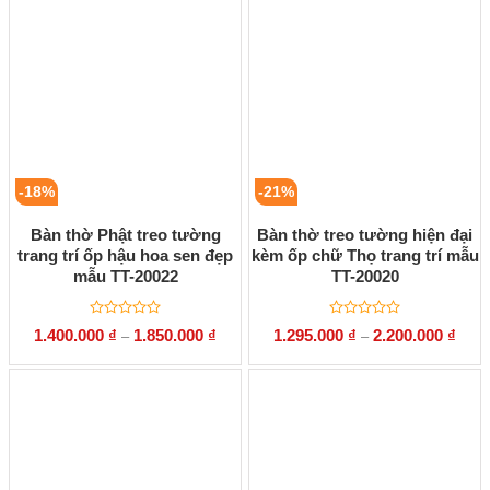
2.100.000 ₫.
sao
sao
-18%
-21%
Bàn thờ Phật treo tường
Bàn thờ treo tường hiện đại
trang trí ốp hậu hoa sen đẹp
kèm ốp chữ Thọ trang trí mẫu
mẫu TT-20022
TT-20020
Được
Được
1.400.000
₫
1.850.000
₫
1.295.000
₫
2.200.000
₫
–
–
xếp
xếp
hạng
hạng
0
0
5
5
sao
sao