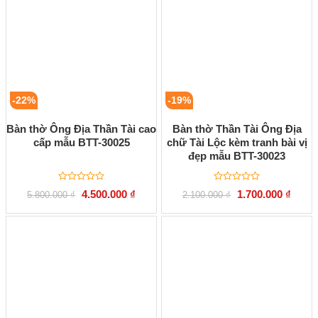
-22%
-19%
Bàn thờ Ông Địa Thần Tài cao
Bàn thờ Thần Tài Ông Địa
cấp mẫu BTT-30025
chữ Tài Lộc kèm tranh bài vị
đẹp mẫu BTT-30023
Được
Được
Giá
Giá
Giá
Giá
4.500.000
₫
1.700.000
₫
5.800.000
₫
2.100.000
₫
xếp
xếp
gốc
hiện
gốc
hiện
hạng
hạng
là:
tại
là:
tại
0
0
5.800.000 ₫.
là:
2.100.000 ₫.
là:
5
5
4.500.000 ₫.
1.700.
sao
sao