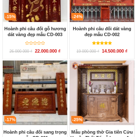
-15%
-24%
Hoành phi câu đối gỗ hương
Hoành phi câu đối dát vàng
dát vàng đẹp mẫu CD-003
đẹp mẫu CD-002
Được
Được xếp
Giá
Giá
Giá
Giá
22.000.000
₫
14.500.000
₫
26.000.000
₫
19.000.000
₫
xếp
hạng
5.00
gốc
hiện
gốc
hiện
hạng
5 sao
là:
tại
là:
tại
0
26.000.000 ₫.
là:
19.000.000 ₫.
là:
5
22.000.000 ₫.
14.50
sao
-17%
-25%
Hoành phi câu đối sang trọng
Mẫu phòng thờ Gia tiên Cửu