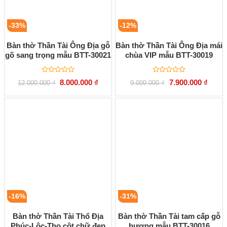
-33%
-12%
Bàn thờ Thần Tài Ông Địa gỗ
Bàn thờ Thần Tài Ông Địa mái
gõ sang trọng mẫu BTT-30021
chùa VIP mẫu BTT-30019
Được
Được
Giá
Giá
Giá
Giá
8.000.000
₫
7.900.000
₫
12.000.000
₫
9.000.000
₫
xếp
xếp
gốc
hiện
gốc
hiện
hạng
hạng
là:
tại
là:
tại
0
0
12.000.000 ₫.
là:
9.000.000 ₫.
là:
5
5
8.000.000 ₫.
7.900.
sao
sao
-16%
-31%
Bàn thờ Thần Tài Thổ Địa
Bàn thờ Thần Tài tam cấp gỗ
Phúc-Lộc-Thọ cột chữ đẹp
hương mẫu BTT-30016