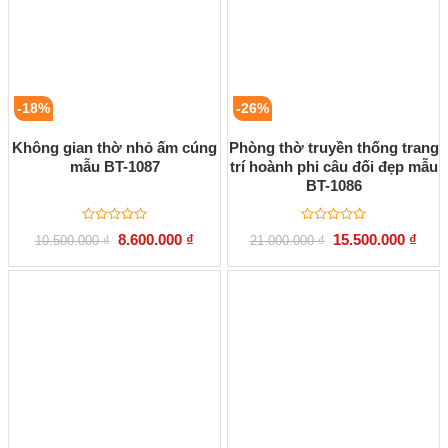
-18%
-26%
Không gian thờ nhỏ ấm cúng
Phòng thờ truyền thống trang
mẫu BT-1087
trí hoành phi câu đối đẹp mẫu
BT-1086
Được
Được
Giá
Giá
Giá
Giá
8.600.000
₫
15.500.000
₫
10.500.000
₫
21.000.000
₫
xếp
xếp
gốc
hiện
gốc
hiện
hạng
hạng
là:
tại
là:
tại
0
0
10.500.000 ₫.
là:
21.000.000 ₫.
là:
5
5
8.600.000 ₫.
15.50
sao
sao