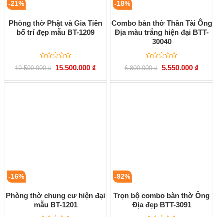
-21%
-18%
Phòng thờ Phật và Gia Tiên
Combo bàn thờ Thần Tài Ông
bố trí đẹp mẫu BT-1209
Địa màu trắng hiện đại BTT-
30040
Được
Được
Giá
Giá
Giá
Giá
15.500.000
₫
5.550.000
₫
19.500.000
₫
6.800.000
₫
xếp
xếp
gốc
hiện
gốc
hiện
hạng
hạng
là:
tại
là:
tại
0
0
19.500.000 ₫.
là:
6.800.000 ₫.
là:
5
5
15.500.000 ₫.
5.550.
sao
sao
-16%
-92%
Phòng thờ chung cư hiện đại
Trọn bộ combo bàn thờ Ông
mẫu BT-1201
Địa đẹp BTT-3091