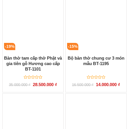
-19%
-15%
Bàn thờ tam cấp thờ Phật và
Bộ bàn thờ chung cư 3 món
gia tiên gỗ Hương cao cấp
mẫu BT-1195
BT-1101
Được
Được
Giá
Giá
Giá
Giá
28.500.000
₫
14.000.000
₫
35.000.000
₫
16.500.000
₫
xếp
xếp
gốc
hiện
gốc
hiện
hạng
hạng
là:
tại
là:
tại
0
0
35.000.000 ₫.
là:
16.500.000 ₫.
là:
5
5
28.500.000 ₫.
14.00
sao
sao