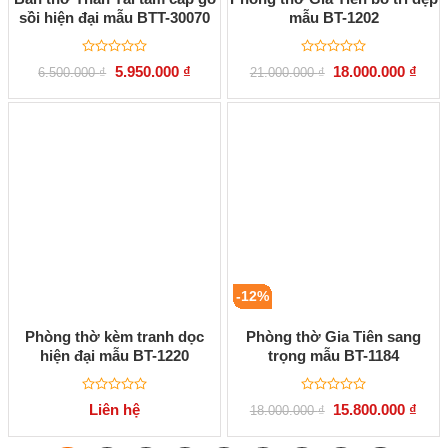
sồi hiện đại mẫu BTT-30070
mẫu BT-1202
Được
Được
Giá
Giá
Giá
Giá
5.950.000
₫
18.000.000
₫
6.500.000
₫
21.000.000
₫
xếp
xếp
gốc
hiện
gốc
hiện
hạng
hạng
là:
tại
là:
tại
0
0
6.500.000 ₫.
là:
21.000.000 ₫.
là:
5
5
5.950.000 ₫.
18.00
sao
sao
-12%
Phòng thờ kèm tranh dọc
Phòng thờ Gia Tiên sang
hiện đại mẫu BT-1220
trọng mẫu BT-1184
Được
Được
Giá
Giá
Liên hệ
15.800.000
₫
18.000.000
₫
xếp
xếp
gốc
hiện
hạng
hạng
là:
tại
0
0
18.000.000 ₫.
là: