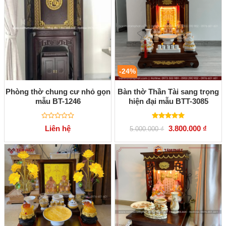
-24%
Phòng thờ chung cư nhỏ gọn
Bàn thờ Thần Tài sang trọng
mẫu BT-1246
hiện đại mẫu BTT-3085
Được
Được xếp
Giá
Giá
Liên hệ
3.800.000
₫
5.000.000
₫
xếp
hạng
5.00
gốc
hiện
hạng
5 sao
là:
tại
0
5.000.000 ₫.
là:
5
3.800.
sao