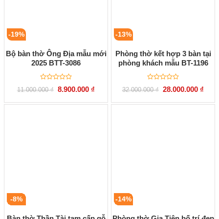
-19%
-13%
Bộ bàn thờ Ông Địa mẫu mới
Phòng thờ kết hợp 3 bàn tại
2025 BTT-3086
phòng khách mẫu BT-1196
Được
Được
Giá
Giá
Giá
Giá
8.900.000
₫
28.000.000
₫
11.000.000
₫
32.000.000
₫
xếp
xếp
gốc
hiện
gốc
hiện
hạng
hạng
là:
tại
là:
tại
0
0
11.000.000 ₫.
là:
32.000.000 ₫.
là:
5
5
8.900.000 ₫.
28.00
sao
sao
-8%
-14%
Bàn thờ Thần Tài tam cấp gỗ
Phòng thờ Gia Tiên bố trí đẹp