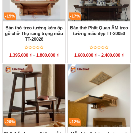
-15%
-17%
Bàn thờ treo tường kèm ốp
Bàn thờ Phật Quan ÂM treo
gỗ chữ Thọ sang trọng mẫu
tường mẫu đẹp TT-20050
TT-20028
Được
Được
1.395.000
₫
1.800.000
₫
1.600.000
₫
2.400.000
₫
–
–
xếp
xếp
hạng
hạng
0
0
5
5
sao
sao
-20%
-12%