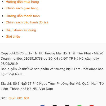
khắp gian phòng.
Điều khoản sử dụng
Giới thiệu
Copyright © Công Ty TNHH Thương Mại Nội Thất Tâm Phát - Mã số
Doanh nghiệp: 0108915789 do Sở KH và ĐT TP Hà Nội cấp ngày
26/09/2019
Bản quyền về thiết kế sản phẩm và thương hiệu Tâm Phát được bảo
hộ ở Việt Nam.
Địa chỉ: Số 3 Ngõ 77 Phố Ngọc Trục, Phường Đại Mỗ, Quận Nam Từ
Liêm, Thành phố Hà Nội, Việt Nam
SĐT:
0976.601.601
Kết nối với chúng tôi
Vòng tròn Mandala kết hợp cùng khung gỗ chạm khắc hoa
văn chữ Thọ tượng trưng cho sự tròn đầy miên mãn. Bộ
bàn thờ gia tiên
được chế tác từ gỗ sẫm màu với các chi