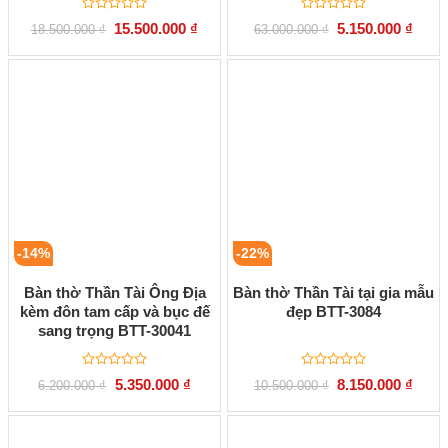
Được
Được
Giá
Giá
Giá
Giá
15.500.000
₫
5.150.000
₫
18.500.000
₫
63.000.000
₫
xếp
xếp
gốc
hiện
gốc
hiện
hạng
hạng
là:
tại
là:
tại
0
0
18.500.000 ₫.
là:
63.000.000 ₫.
là:
5
5
15.500.000 ₫.
5.150
sao
sao
-14%
-22%
Bàn thờ Thần Tài Ông Địa
Bàn thờ Thần Tài tại gia mẫu
kèm đôn tam cấp và bục đế
đẹp BTT-3084
sang trọng BTT-30041
Được
Được
Giá
Giá
Giá
Giá
5.350.000
₫
8.150.000
₫
6.200.000
₫
10.500.000
₫
xếp
xếp
gốc
hiện
gốc
hiện
hạng
hạng
là:
tại
là:
tại
0
0
6.200.000 ₫.
là:
10.500.000 ₫.
là:
5
5
5.350.000 ₫.
8.150
sao
sao