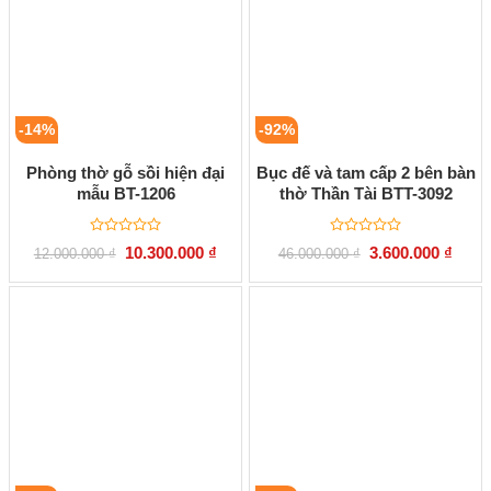
-14%
-92%
Phòng thờ gỗ sồi hiện đại
Bục đế và tam cấp 2 bên bàn
mẫu BT-1206
thờ Thần Tài BTT-3092
Được
Được
Giá
Giá
Giá
Giá
10.300.000
₫
3.600.000
₫
12.000.000
₫
46.000.000
₫
xếp
xếp
gốc
hiện
gốc
hiện
hạng
hạng
là:
tại
là:
tại
0
0
12.000.000 ₫.
là:
46.000.000 ₫.
là:
5
5
10.300.000 ₫.
3.600
sao
sao