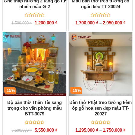
Ghế thắp hương 2 tầng gỗ tự
Mẫu bàn thờ treo tường có
nhiên mẫu G-2
ngăn kéo TT-20024
Được
Được
Giá
Giá
1.200.000
₫
1.700.000
₫
2.050.000
₫
1.500.000
₫
–
xếp
xếp
gốc
hiện
hạng
hạng
là:
tại
0
0
1.500.000 ₫.
là:
5
5
1.200.000 ₫.
sao
sao
-15%
-19%
Bộ bàn thờ Thần Tài sang
Bàn thờ Phật treo tường kèm
trọng cho văn phòng mẫu
ốp gỗ hoa sen đẹp mẫu TT-
BTT-3079
20027
Được
Được
Giá
Giá
5.550.000
₫
1.295.000
₫
1.750.000
₫
6.500.000
₫
–
xếp
xếp
gốc
hiện