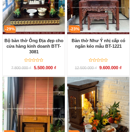
-29%
-23%
Bộ bàn thờ Ông Địa đẹp cho
Bàn thờ Như Ý nhị cấp có
cửa hàng kinh doanh BTT-
ngăn kéo mẫu BT-1221
3081
Được
Được
Giá
Giá
Giá
Giá
5.500.000
₫
9.600.000
₫
7.800.000
₫
12.500.000
₫
xếp
xếp
gốc
hiện
gốc
hiện
hạng
hạng
là:
tại
là:
tại
0
0
7.800.000 ₫.
là:
12.500.000 ₫.
là:
5
5
5.500.000 ₫.
9.600
sao
sao