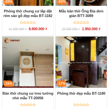
-20%
-92%
Phòng thờ chung cư lắp đặt
Mẫu bàn thờ Ông Địa đơn
rèm sáo gỗ đẹp mẫu BT-1182
giản BTT-3089
Được
Được
Giá
Giá
Giá
Giá
8.800.000
₫
1.950.000
₫
11.000.000
₫
23.000.000
₫
xếp
xếp
gốc
hiện
gốc
hiện
hạng
hạng
là:
tại
là:
tại
0
0
11.000.000 ₫.
là:
23.000.000 ₫.
là:
5
5
8.800.000 ₫.
1.950
sao
sao
-15%
-17%
Bàn thờ chung cư treo tường
Phòng thờ đẹp mẫu BT-1180
nhỏ mẫu TT-20056