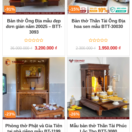
-91%
-15%
Bàn thờ Ông Địa mẫu đẹp
Bàn thờ Thần Tài Ông Địa
đơn giản năm 20025 – BTT-
hoa sen mẫu BTT-30030
3093
Được
Được
Giá
Giá
Giá
Giá
3.200.000
₫
1.950.000
₫
36.000.000
₫
2.300.000
₫
xếp
xếp
gốc
hiện
gốc
hiện
hạng
hạng
là:
tại
là:
tại
0
0
36.000.000 ₫.
là:
2.300.000 ₫.
là:
5
5
3.200.000 ₫.
1.950.
sao
sao
-23%
-26%
Phòng thờ Phật và Gia Tiên
Mẫu bàn thờ Thần Tài Phúc
tại nhà riêng mẫu BT-1199
Lộc Thọ BTT-3080