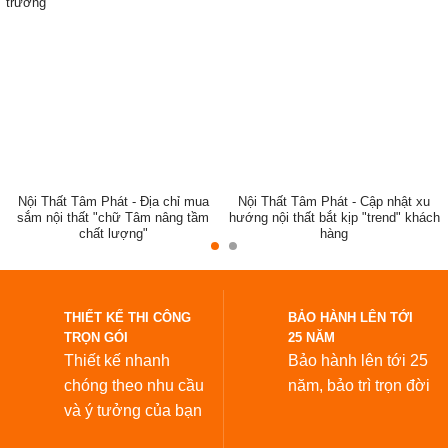
trường
ẹp,
Nội Thất Tâm Phát - Địa chỉ mua
Nội Thất Tâm Phát - Cập nhật xu
sắm nội thất "chữ Tâm nâng tầm
hướng nội thất bắt kịp "trend" khách
chất lượng"
hàng
đẹp
THIẾT KẾ THI CÔNG
BẢO HÀNH LÊN TỚI
TRỌN GÓI
25 NĂM
Thiết kế nhanh
Bảo hành lên tới 25
chóng theo nhu cầu
năm,
bảo trì trọn đời
và ý tưởng của bạn