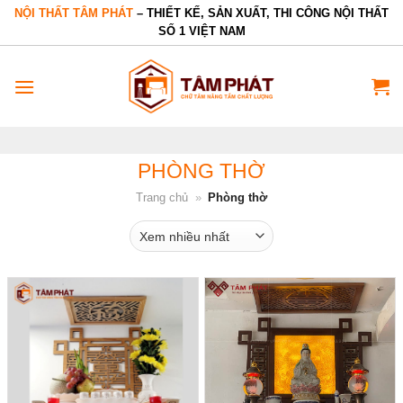
Bỏ
NỘI THẤT TÂM PHÁT
– THIẾT KẾ, SẢN XUẤT, THI CÔNG NỘI THẤT
SỐ 1 VIỆT NAM
qua
nội
dung
PHÒNG THỜ
Trang chủ
»
Phòng thờ