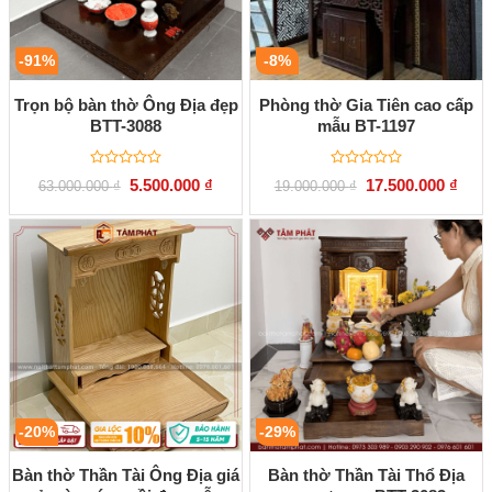
-91%
-8%
Trọn bộ bàn thờ Ông Địa đẹp
Phòng thờ Gia Tiên cao cấp
BTT-3088
mẫu BT-1197
Được
Được
Giá
Giá
Giá
Giá
5.500.000
₫
17.500.000
₫
63.000.000
₫
19.000.000
₫
xếp
xếp
gốc
hiện
gốc
hiện
hạng
hạng
là:
tại
là:
tại
0
0
63.000.000 ₫.
là:
19.000.000 ₫.
là:
5
5
5.500.000 ₫.
17.50
sao
sao
-20%
-29%
Bàn thờ Thần Tài Ông Địa giá
Bàn thờ Thần Tài Thổ Địa