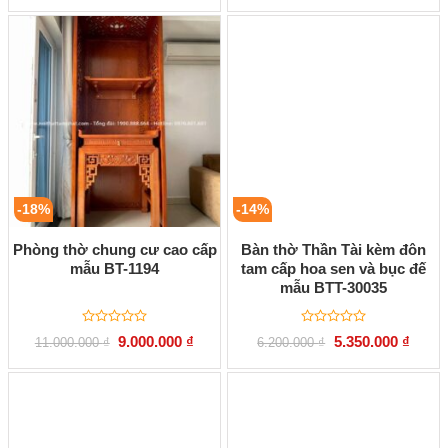
hạng
hạng
là:
tại
là:
tại
0
0
2.200.000 ₫.
là:
3.200.000 ₫.
là:
5
5
1.750.000 ₫.
2.900.
sao
sao
-18%
-14%
Phòng thờ chung cư cao cấp
Bàn thờ Thần Tài kèm đôn
mẫu BT-1194
tam cấp hoa sen và bục đế
mẫu BTT-30035
Được
Được
Giá
Giá
Giá
Giá
9.000.000
₫
5.350.000
₫
11.000.000
₫
6.200.000
₫
xếp
xếp
gốc
hiện
gốc
hiện
hạng
hạng
là:
tại
là:
tại
0
0
11.000.000 ₫.
là:
6.200.000 ₫.
là:
5
5
9.000.000 ₫.
5.350.
sao
sao