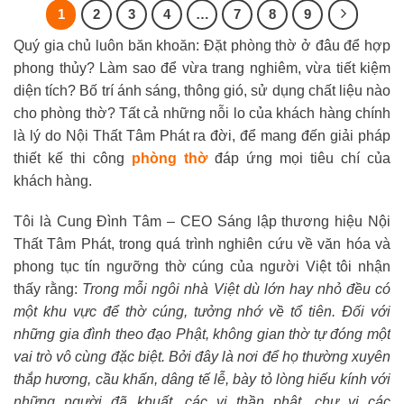
5
5
15.80
1
2
3
4
…
7
8
9
sao
sao
Quý gia chủ luôn băn khoăn: Đặt phòng thờ ở đâu để hợp
phong thủy? Làm sao để vừa trang nghiêm, vừa tiết kiệm
diện tích? Bố trí ánh sáng, thông gió, sử dụng chất liệu nào
cho phòng thờ? Tất cả những nỗi lo của khách hàng chính
là lý do Nội Thất Tâm Phát ra đời, để mang đến giải pháp
thiết kế thi công
phòng thờ
đáp ứng mọi tiêu chí của
khách hàng.
Tôi là Cung Đình Tâm – CEO Sáng lập thương hiệu Nội
Thất Tâm Phát, trong quá trình nghiên cứu về văn hóa và
phong tục tín ngưỡng thờ cúng của người Việt tôi nhận
thấy rằng:
Trong mỗi ngôi nhà Việt dù lớn hay nhỏ đều có
một khu vực để thờ cúng, tưởng nhớ về tổ tiên. Đối với
những gia đình theo đạo Phật, không gian thờ tự đóng một
vai trò vô cùng đặc biệt. Bởi đây là nơi để họ thường xuyên
thắp hương, cầu khấn, dâng tế lễ, bày tỏ lòng hiếu kính với
những người đã khuất, các vị thần phật, chư vị các