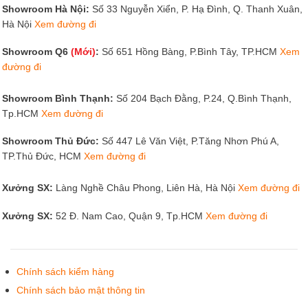
đường đi
Showroom Bình Thạnh:
Số 204 Bạch Đằng, P.24, Q.Bình Thạnh,
Tp.HCM
Xem đường đi
Showroom Thủ Đức:
Số 447 Lê Văn Việt, P.Tăng Nhơn Phú A,
TP.Thủ Đức, HCM
Xem đường đi
Xưởng SX:
Làng Nghề Châu Phong, Liên Hà, Hà Nội
Xem đường đi
Xưởng SX:
52 Đ. Nam Cao, Quận 9, Tp.HCM
Xem đường đi
Phòng thờ cổ điển Đức Lưu Quang
Chính sách kiểm hàng
Phòng thờ mang đậm nét cổ kính trầm lặng như tái hiện
Chính sách bảo mật thông tin
không gian tôn nghiêm của những ngôi nhà cổ truyền
Hướng dẫn mua hàng
thống Bắc Bộ. Ngay chính diện bức tranh trúc chỉ Mandala
Chính sách giao hàng
tròn tỏa ánh sáng vàng ấm áp trở thành điểm nhấn trung
tâm, ánh sáng len qua các họa tiết tinh xảo tạo nên cảm
Hướng dẫn thanh toán
giác như có một mặt trời nhỏ lan tỏa sự an yên và ấm cúng
Chính sách bảo hành đổi trả