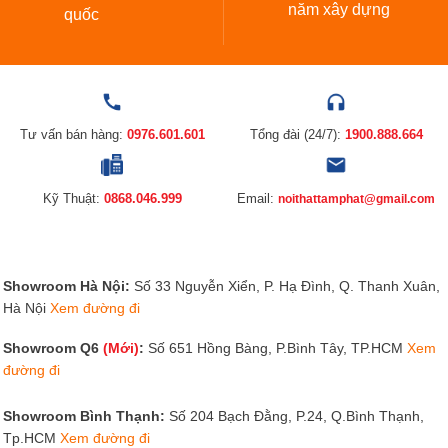
năm xây dựng
quốc
Tư vấn bán hàng:
0976.601.601
Tổng đài (24/7):
1900.888.664
Kỹ Thuật:
0868.046.999
Email:
noithattamphat@gmail.com
Showroom Hà Nội:
Số 33 Nguyễn Xiển, P. Hạ Đình, Q. Thanh Xuân,
Hà Nội
Xem đường đi
Showroom Q6
(Mới)
:
Số 651 Hồng Bàng, P.Bình Tây, TP.HCM
Xem
đường đi
Showroom Bình Thạnh:
Số 204 Bạch Đằng, P.24, Q.Bình Thạnh,
Tp.HCM
Xem đường đi