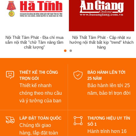
Nội Thất Tâm Phát - Địa chỉ mua
Nội Thất Tâm Phát - Cập nhật xu
sắm nội thất "chữ Tâm nâng tầm
hướng nội thất bắt kịp "trend" khách
chất lượng"
hàng
đẹp
THIẾT KẾ THI CÔNG
BẢO HÀNH LÊN TỚI
TRỌN GÓI
25 NĂM
Thiết kế nhanh
Bảo hành lên tới 25
chóng theo nhu cầu
năm,
bảo trì trọn đời
và ý tưởng của bạn
LẮP ĐẶT TOÀN QUỐC
THƯƠNG HIỆU UY TÍN
SỐ 1
Chúng tôi giao
Hành trình hơn 16
hàng, lắp đặt toàn