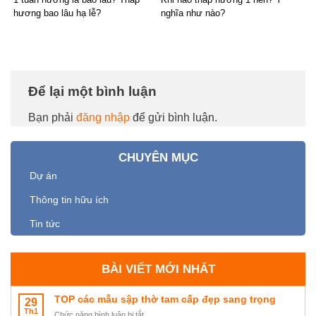
hương bao lâu hạ lễ?
nghĩa như nào?
Để lại một bình luận
Bạn phải
đăng nhập
để gửi bình luận.
CHUYÊN MỤC
Dự án
Thông tin hữu ích
Tin tức
BÀI VIẾT MỚI NHẤT
TOP các mẫu sập thờ tam cấp đẹp sang trọng
29
Th1
ở
Chức năng bình luận bị tắt