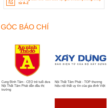
25
chuẩn
thờ
cửa
từ A-Z
Th8
thước
võng
lỗ
phòng
Ban
thờ
gia
tiên
GÓC BÁO CHÍ
đẹp
hiện
đại
Cung Đình Tâm - CEO trẻ tuổi đưa
Nội Thất Tâm Phát - TOP thương
Nội Thất Tâm Phát dẫn đầu thị
hiệu nội thất uy tín của gia đình Việt
trường
ẹp,