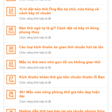
TOP
các
Vị trí đặt bàn thờ Ông Địa tại nhà, cửa hàng và
12
mẫu
cách bày trí chuẩn
Th1
sập
ở
Chức năng bình luận bị tắt
thờ
Vị
tam
trí
Bàn thờ ngũ tự là gì? Cách đặt và bày trí đúng
05
cấp
đặt
phong thủy
Th11
đẹp
bàn
ở
Chức năng bình luận bị tắt
sang
thờ
Bàn
trọng
Ông
thờ
Các loại kích thước án gian thờ chuẩn hút tài lộc
30
Địa
ngũ
Th9
tại
ở
Chức năng bình luận bị tắt
tự
nhà,
Các
là
cửa
loại
Mẫu tủ thờ mini nhỏ gọn tối ưu không gian thờ
22
gì?
hàng
kích
Th9
Cách
ở
Chức năng bình luận bị tắt
và
thước
đặt
Mẫu
cách
án
và
tủ
Kích thước khám thờ gia tiên chuẩn thước lỗ Ban
27
bày
gian
bày
thờ
Th8
trí
thờ
ở
Chức năng bình luận bị tắt
trí
mini
chuẩn
chuẩn
Kích
đúng
nhỏ
hút
thước
35+ Mẫu cửa võng phòng thờ gia tiên đẹp hiện
26
phong
gọn
tài
khám
đại
Th8
thủy
tối
lộc
thờ
ưu
ở
Chức năng bình luận bị tắt
gia
không
35+
tiên
gian
Mẫu
Hướng dẫn thờ tam bảo tại gia chuẩn phong thủy