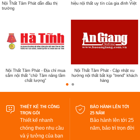
Nội Thất Tâm Phát dẫn đầu thị
hiệu nội thất uy tín của gia đình Việt
trường
ẹp,
Nội Thất Tâm Phát - Địa chỉ mua
Nội Thất Tâm Phát - Cập nhật xu
sắm nội thất "chữ Tâm nâng tầm
hướng nội thất bắt kịp "trend" khách
chất lượng"
hàng
đẹp
THIẾT KẾ THI CÔNG
BẢO HÀNH LÊN TỚI
TRỌN GÓI
25 NĂM
Thiết kế nhanh
Bảo hành lên tới 25
chóng theo nhu cầu
năm,
bảo trì trọn đời
và ý tưởng của bạn