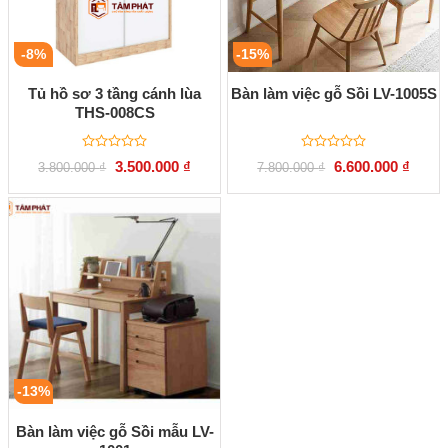
-8%
-15%
Tủ hồ sơ 3 tầng cánh lùa
Bàn làm việc gỗ Sồi LV-1005S
THS-008CS
Được
Được
Giá
Giá
Giá
Giá
3.500.000
₫
6.600.000
₫
3.800.000
₫
7.800.000
₫
xếp
xếp
gốc
hiện
gốc
hiện
hạng
hạng
là:
tại
là:
tại
0
0
3.800.000 ₫.
là:
7.800.000 ₫.
là:
5
5
3.500.000 ₫.
6.600.
sao
sao
-13%
Bàn làm việc gỗ Sồi mẫu LV-