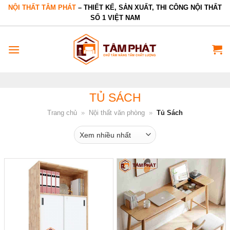
Bỏ
NỘI THẤT TÂM PHÁT
– THIẾT KẾ, SẢN XUẤT, THI CÔNG NỘI THẤT
SỐ 1 VIỆT NAM
qua
nội
dung
TỦ SÁCH
Trang chủ
»
Nội thất văn phòng
»
Tủ Sách