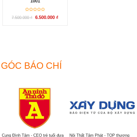
1001
Được
Giá
Giá
6.500.000
₫
7.500.000
₫
xếp
gốc
hiện
hạng
là:
tại
0
7.500.000 ₫.
là:
5
6.500.000 ₫.
sao
GÓC BÁO CHÍ
Cung Đình Tâm - CEO trẻ tuổi đưa
Nội Thất Tâm Phát - TOP thương