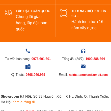
LẮP ĐẶT TOÀN QUỐC
THƯƠNG HIỆU UY TÍN
SỐ 1
Chúng tôi giao
Hành trình hơn 16
hàng, lắp đặt toàn
năm xây dựng
quốc
Tư vấn bán hàng:
0976.601.601
Tổng đài (24/7):
1900.888.664
Kỹ Thuật:
0868.046.999
Email:
noithattamphat@gmail.com
Showroom Hà Nội:
Số 33 Nguyễn Xiển, P. Hạ Đình, Q. Thanh Xuân,
Hà Nội
Xem đường đi