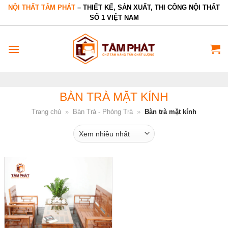
Bỏ
NỘI THẤT TÂM PHÁT
– THIẾT KẾ, SẢN XUẤT, THI CÔNG NỘI THẤT
SỐ 1 VIỆT NAM
qua
nội
dung
BÀN TRÀ MẶT KÍNH
Trang chủ
»
Bàn Trà - Phòng Trà
»
Bàn trà mặt kính