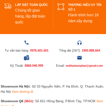
LẮP ĐẶT TOÀN QUỐC
THƯƠNG HIỆU UY TÍN
SỐ 1
Chúng tôi giao
Hành trình hơn 16
hàng, lắp đặt toàn
năm xây dựng
quốc
Tư vấn bán hàng:
0976.601.601
Tổng đài (24/7):
1900.888.664
Kỹ Thuật:
0868.046.999
Email:
noithattamphat@gmail.com
Showroom Hà Nội:
Số 33 Nguyễn Xiển, P. Hạ Đình, Q. Thanh Xuân,
Hà Nội
Xem đường đi
Showroom Q6
(Mới)
:
Số 651 Hồng Bàng, P.Bình Tây, TP.HCM
Xem