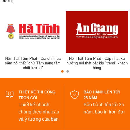
trường
ẹp,
Nội Thất Tâm Phát - Địa chỉ mua
Nội Thất Tâm Phát - Cập nhật xu
sắm nội thất "chữ Tâm nâng tầm
hướng nội thất bắt kịp "trend" khách
chất lượng"
hàng
đẹp
THIẾT KẾ THI CÔNG
BẢO HÀNH LÊN TỚI
TRỌN GÓI
25 NĂM
Thiết kế nhanh
Bảo hành lên tới 25
chóng theo nhu cầu
năm,
bảo trì trọn đời
và ý tưởng của bạn