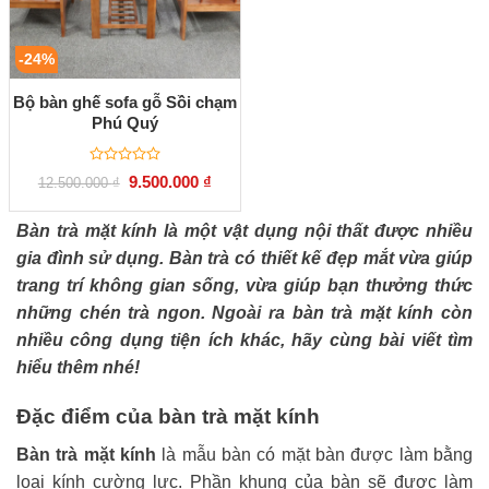
-24%
Bộ bàn ghế sofa gỗ Sồi chạm
Phú Quý
Được
Giá
Giá
9.500.000
₫
12.500.000
₫
xếp
gốc
hiện
hạng
là:
tại
0
12.500.000 ₫.
là:
Bàn trà mặt kính là một vật dụng nội thất được nhiều
5
9.500.000 ₫.
sao
gia đình sử dụng. Bàn trà có thiết kế đẹp mắt vừa giúp
trang trí không gian sống, vừa giúp bạn thưởng thức
những chén trà ngon. Ngoài ra bàn trà mặt kính còn
nhiều công dụng tiện ích khác, hãy cùng bài viết tìm
hiểu thêm nhé!
Đặc điểm của bàn trà mặt kính
Bàn trà mặt kính
là mẫu bàn có mặt bàn được làm bằng
loại kính cường lực. Phần khung của bàn sẽ được làm