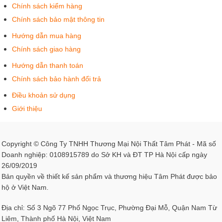
Chiều dày đệm: 6cm
Chính sách kiểm hàng
Ghế xoay: 360 độ
Chính sách bảo mật thông tin
Hướng dẫn mua hàng
Ghế xoay spa chân mâm
Chính sách giao hàng
Loại ghế xoay chân mâm có tính thẩm mỹ cao, phần chân
Hướng dẫn thanh toán
ghế là điểm nhấn với chân mâm phủ rộng, hài hòa với mặt
Chính sách bảo hành đổi trả
đệm ghế ngồi. Mẫu ghế được thiết kế đa dạng màu sắc,
Điều khoản sử dụng
thường sử dụng loại tròn và không có tựa lưng. Ngoài việc
sử dụng cho thợ/kỹ thuật viên còn có thể sử dụng cho
Giới thiệu
khách hàng rất đẹp mắt và gọn ghẽ.
Kích thước ghế spa xoay chân mâm:
Copyright © Công Ty TNHH Thương Mại Nội Thất Tâm Phát - Mã số
Doanh nghiệp: 0108915789 do Sở KH và ĐT TP Hà Nội cấp ngày
Chiều cao 45cm, có thể nâng cao lên tới 55cm
26/09/2019
Bản quyền về thiết kế sản phẩm và thương hiệu Tâm Phát được bảo
Đường kính mặt ghế: 34-35cm
hộ ở Việt Nam.
Đường kính chân mâm: 35-38cm
Địa chỉ: Số 3 Ngõ 77 Phố Ngọc Trục, Phường Đại Mỗ, Quận Nam Từ
Liêm, Thành phố Hà Nội, Việt Nam