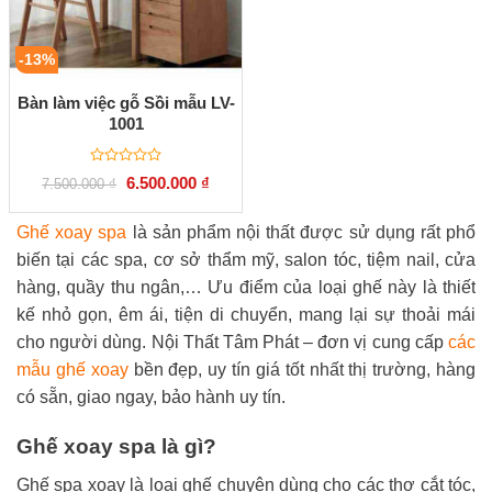
-13%
Bàn làm việc gỗ Sồi mẫu LV-
1001
Được
Giá
Giá
6.500.000
₫
7.500.000
₫
xếp
gốc
hiện
hạng
là:
tại
0
7.500.000 ₫.
là:
Ghế xoay spa
là sản phẩm nội thất được sử dụng rất phổ
5
6.500.000 ₫.
sao
biến tại các spa, cơ sở thẩm mỹ, salon tóc, tiệm nail, cửa
hàng, quầy thu ngân,… Ưu điểm của loại ghế này là thiết
kế nhỏ gọn, êm ái, tiện di chuyển, mang lại sự thoải mái
cho người dùng. Nội Thất Tâm Phát – đơn vị cung cấp
các
mẫu ghế xoay
bền đẹp, uy tín giá tốt nhất thị trường, hàng
có sẵn, giao ngay, bảo hành uy tín.
Ghế xoay spa là gì?
Ghế spa xoay là loại ghế chuyên dùng cho các thợ cắt tóc,