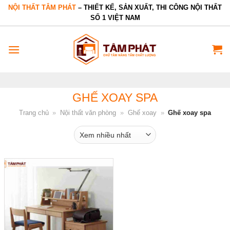
Bỏ
NỘI THẤT TÂM PHÁT
– THIẾT KẾ, SẢN XUẤT, THI CÔNG NỘI THẤT
SỐ 1 VIỆT NAM
qua
nội
dung
GHẾ XOAY SPA
Trang chủ
»
Nội thất văn phòng
»
Ghế xoay
»
Ghế xoay spa