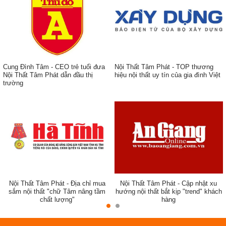
Công dụng của ghế xoay spa:
Làm ghế ngồi cho kỹ thuật viên spa, chăm sóc da
Ghế ngồi cho khách và nhân viên chăm sóc mi, móng trong
các tiệm nail
Cung Đình Tâm - CEO trẻ tuổi đưa
Nội Thất Tâm Phát - TOP thương
Ghế ngồi nhân viên quầy thu ngân, quầy dịch vụ
Nội Thất Tâm Phát dẫn đầu thị
hiệu nội thất uy tín của gia đình Việt
trường
Ghế ngồi cho nhân viên salon tóc
ẹp,
Tại các trung tâm thẩm mỹ, trung tâm làm đẹp
Sử dụng trong các trung tâm massage trị liệu
Tiệm phun xăm thẩm mỹ
Ghế ngồi giường tiêm filler
Phòng thí nghiệm, phòng xét nghiệm, nhân viên y tế, sức
Nội Thất Tâm Phát - Địa chỉ mua
Nội Thất Tâm Phát - Cập nhật xu
khỏe
sắm nội thất "chữ Tâm nâng tầm
hướng nội thất bắt kịp "trend" khách
chất lượng"
hàng
Ưu điểm của ghế xoay spa