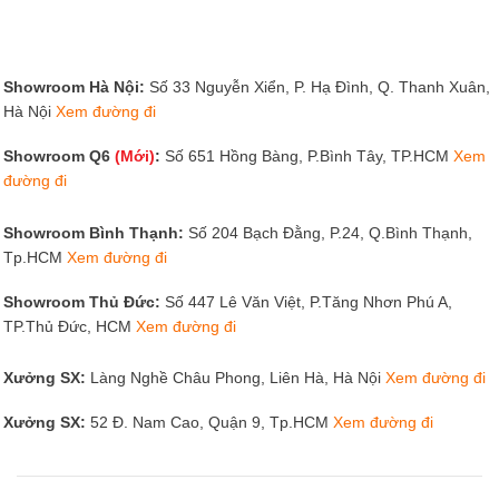
Mỗi loại ghế khác nhau sẽ có kích thước và đặc điểm khác
nhau. Dưới đây là những mẫu ghế spa đang phổ biến và
được sử dụng nhiều nhất.
Showroom Hà Nội:
Số 33 Nguyễn Xiển, P. Hạ Đình, Q. Thanh Xuân,
Ghế tròn xoay spa
Hà Nội
Xem đường đi
Đây là mẫu ghế phổ biến và được sử dụng nhiều nhất
Showroom Q6
(Mới)
:
Số 651 Hồng Bàng, P.Bình Tây, TP.HCM
Xem
hiện nay. Sản phẩm có thiết kế đơn giản với mặt ghế tròn,
đường đi
bọc nệm êm ái, chất liệu có thể bằng da hoặc bọc nỉ. Giúp
cho người ngồi có thể dễ dàng sử dụng và thao tác mà
Showroom Bình Thạnh:
Số 204 Bạch Đằng, P.24, Q.Bình Thạnh,
Tp.HCM
Xem đường đi
không gặp bất cứ khó khăn nào.
Showroom Thủ Đức:
Số 447 Lê Văn Việt, P.Tăng Nhơn Phú A,
Ghế tròn spa có hai loại, loại không có tựa lưng và loại có
TP.Thủ Đức, HCM
Xem đường đi
tựa lưng. Kích thước ghế thường phổ biến như sau:
Xưởng SX:
Làng Nghề Châu Phong, Liên Hà, Hà Nội
Xem đường đi
Chiều cao: có thể điều chỉnh trong giới hạn từ 48-63cm
Xưởng SX:
52 Đ. Nam Cao, Quận 9, Tp.HCM
Xem đường đi
Đường kính ghế: 34cm
Đường kính chân bánh xe: 35-38cm