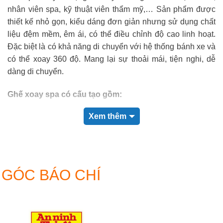
nhân viên spa, kỹ thuật viên thẩm mỹ,… Sản phẩm được
thiết kế nhỏ gọn, kiểu dáng đơn giản nhưng sử dụng chất
liệu đệm mềm, êm ái, có thể điều chỉnh độ cao linh hoạt.
Đặc biệt là có khả năng di chuyển với hệ thống bánh xe và
có thể xoay 360 độ. Mang lại sự thoải mái, tiện nghi, dễ
dàng di chuyển.
Ghế xoay spa có cấu tạo gồm:
Xem thêm
Đệm ghế
Tựa lưng
Thanh thủy lực chỉnh độ cao
Bộ phận điều chỉnh độ cao của ghế
GÓC BÁO CHÍ
Chân ghế xoay và giữ bánh
Bánh xe