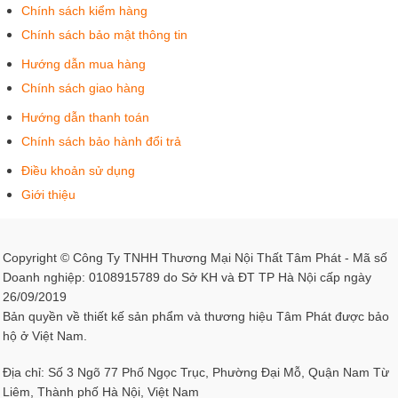
với giá cực kỳ hợp lý đối với khách hàng. Bên cạnh đó,
Chính sách kiểm hàng
bạn sẽ nhận được nhiều khuyến mãi, giảm giá khi mua
Chính sách bảo mật thông tin
hàng với số lượng lớn.
Hướng dẫn mua hàng
Chính sách giao hàng
Bên cạnh đó, khi đến với nội thất Tâm Phát sẽ giúp bạn
giảm được nhiều lo lắng, phiền phức trong vấn đề vận
Hướng dẫn thanh toán
chuyển, giao hàng lắp đặt tận nơi. Tâm Phát cam kết công
Chính sách bảo hành đổi trả
tác bảo hành, bảo dưỡng và đổi sản phẩm mới nhanh
Điều khoản sử dụng
nhất. Nội thất Tâm Phát đã ra mắt và hoạt động nhiều năm
Giới thiệu
trên thị trường và ngày càng nhận được sự quan tâm lớn
của khách hàng. Yếu tố giúp Tâm Phát đạt được thành
công này chính là đặt tâm đức lên hàng đầu, là châm ngôn
Copyright © Công Ty TNHH Thương Mại Nội Thất Tâm Phát - Mã số
hoạt động của công ty. Đến Tâm Phát, bạn sẽ được trải
Doanh nghiệp: 0108915789 do Sở KH và ĐT TP Hà Nội cấp ngày
nghiệm chất lượng dịch vụ hoàn hảo chưa từng thấy.
26/09/2019
Bản quyền về thiết kế sản phẩm và thương hiệu Tâm Phát được bảo
hộ ở Việt Nam.
Địa chỉ: Số 3 Ngõ 77 Phố Ngọc Trục, Phường Đại Mỗ, Quận Nam Từ
Liêm, Thành phố Hà Nội, Việt Nam