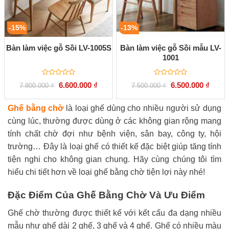
-15%
-13%
Bàn làm việc gỗ Sồi LV-1005S
Bàn làm việc gỗ Sồi mẫu LV-
1001
Được
Được
Giá
Giá
Giá
Giá
6.600.000
₫
6.500.000
₫
7.800.000
₫
7.500.000
₫
xếp
xếp
gốc
hiện
gốc
hiện
hạng
hạng
là:
tại
là:
tại
0
0
7.800.000 ₫.
là:
7.500.000 ₫.
là:
Ghế bằng chờ
là loại ghế dùng cho nhiều người sử dụng
5
5
6.600.000 ₫.
6.500.
sao
sao
cùng lúc, thường được dùng ở các không gian rộng mang
tính chất chờ đợi như bệnh viện, sân bay, công ty, hội
trường… Đây là loại ghế có thiết kế đặc biệt giúp tăng tính
tiện nghi cho không gian chung. Hãy cùng chúng tôi tìm
hiểu chi tiết hơn về loại ghế bằng chờ tiện lợi này nhé!
Đặc Điểm Của Ghế Bằng Chờ Và Ưu Điểm
Ghế chờ thường được thiết kế với kết cấu đa dạng nhiều
mẫu như ghế dài 2 ghế, 3 ghế và 4 ghế. Ghế có nhiều màu