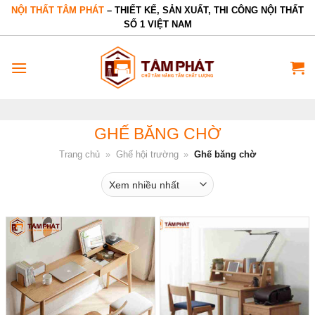
Bỏ
NỘI THẤT TÂM PHÁT
– THIẾT KẾ, SẢN XUẤT, THI CÔNG NỘI THẤT
SỐ 1 VIỆT NAM
qua
nội
dung
GHẾ BĂNG CHỜ
Trang chủ
»
Ghế hội trường
»
Ghế băng chờ