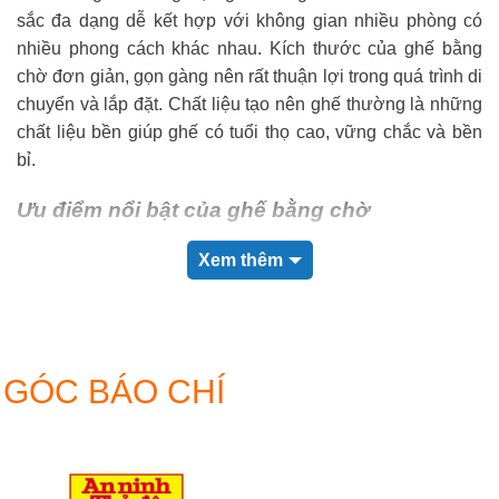
sắc đa dạng dễ kết hợp với không gian nhiều phòng có
nhiều phong cách khác nhau. Kích thước của ghế bằng
chờ đơn giản, gọn gàng nên rất thuận lợi trong quá trình di
chuyển và lắp đặt. Chất liệu tạo nên ghế thường là những
chất liệu bền giúp ghế có tuổi thọ cao, vững chắc và bền
bỉ.
Ưu điểm nổi bật của ghế bằng chờ
Màu sắc đa dạng thu hút dễ dàng kết hợp với nhiều phong
Xem thêm
cách nội thất khác nhau.
Giá thành rẻ, hợp lý vừa phù hợp với tất cả đối tượng
người dùng.
GÓC BÁO CHÍ
Tuổi thọ và độ bền cao, ghế có thể chịu sự thay đổi của
thời tiết trong thời gian sử dụng lâu năm.
Ghế bằng chờ dễ vệ sinh, lau dọn và không dễ bám bẩn.