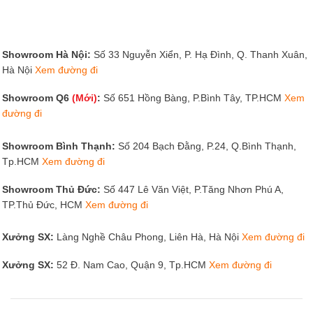
Ghế được làm từ nhiều chất lượng khác nhau giúp khách
hàng có nhiều sự lựa chọn.
Showroom Hà Nội:
Số 33 Nguyễn Xiển, P. Hạ Đình, Q. Thanh Xuân,
Hà Nội
Xem đường đi
Có sẵn nhiều mẫu mã tại cửa hàng để khách hàng đến dễ
tham khảo hơn.
Showroom Q6
(Mới)
:
Số 651 Hồng Bàng, P.Bình Tây, TP.HCM
Xem
đường đi
Bạn sẽ được hỗ trợ và tư vấn từ nhân viên nhiệt tình với
Showroom Bình Thạnh:
Số 204 Bạch Đằng, P.24, Q.Bình Thạnh,
mong muốn giúp khách hàng tìm kiếm được sản phẩm
Tp.HCM
Xem đường đi
ưng ý và phù hợp nhất.
Showroom Thủ Đức:
Số 447 Lê Văn Việt, P.Tăng Nhơn Phú A,
Tâm Phát – Địa Chỉ Mua Ghế Bằng Chờ Uy Tín Nhất
TP.Thủ Đức, HCM
Xem đường đi
Chọn đơn vị cung cấp ghế bằng chờ uy tín sẽ giúp bạn tiết
Xưởng SX:
Làng Nghề Châu Phong, Liên Hà, Hà Nội
Xem đường đi
kiệm được rất nhiều chi phí nhưng vẫn sở hữu được sản
phẩm chất lượng. Nội thất Tâm Phát được mệnh danh là
Xưởng SX:
52 Đ. Nam Cao, Quận 9, Tp.HCM
Xem đường đi
một trong những đơn vị nội thất uy tín tại thị trường Việt
Nam. Tâm Phát nổi tiếng khi cung cấp số lượng ghế chờ