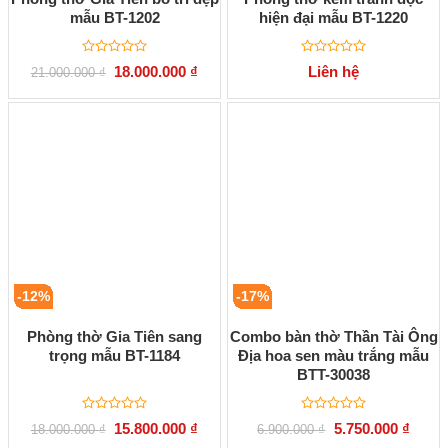
mẫu BT-1202
hiện đại mẫu BT-1220
Được
Được
Giá
Giá
18.000.000
₫
Liên hệ
21.000.000
₫
xếp
xếp
gốc
hiện
hạng
hạng
là:
tại
0
0
21.000.000 ₫.
là:
5
5
18.000.000 ₫.
sao
sao
-12%
-17%
Phòng thờ Gia Tiên sang
Combo bàn thờ Thần Tài Ông
trọng mẫu BT-1184
Địa hoa sen màu trắng mẫu
BTT-30038
Được
Được
Giá
Giá
Giá
Giá
15.800.000
₫
5.750.000
₫
18.000.000
₫
6.900.000
₫
xếp
xếp
gốc
hiện
gốc
hiện
hạng
hạng