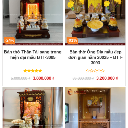
-24%
-91%
Bàn thờ Thần Tài sang trọng
Bàn thờ Ông Địa mẫu đẹp
hiện đại mẫu BTT-3085
đơn giản năm 20025 – BTT-
3093
Được xếp
Được
Giá
Giá
Giá
Giá
3.800.000
₫
3.200.000
₫
5.000.000
₫
36.000.000
₫
hạng
5.00
xếp
gốc
hiện
gốc
hiện
5 sao
hạng
là:
tại
là:
tại
0
5.000.000 ₫.
là:
36.000.000 ₫.
là:
5
3.800.000 ₫.
3.200
sao