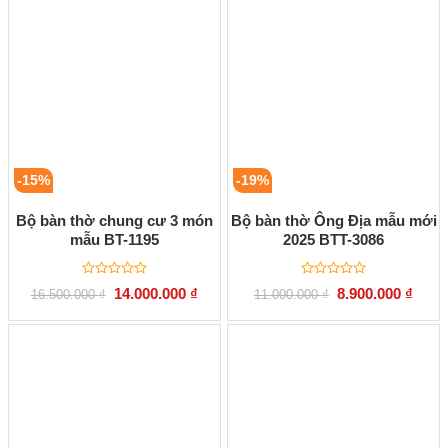
5
5
8.150.000 ₫.
28.50
sao
sao
-15%
-19%
Bộ bàn thờ chung cư 3 món
Bộ bàn thờ Ông Địa mẫu mới
mẫu BT-1195
2025 BTT-3086
Được
Được
Giá
Giá
Giá
Giá
14.000.000
₫
8.900.000
₫
16.500.000
₫
11.000.000
₫
xếp
xếp
gốc
hiện
gốc
hiện
hạng
hạng
là:
tại
là:
tại
0
0
16.500.000 ₫.
là:
11.000.000 ₫.
là:
5
5
14.000.000 ₫.
8.900
sao
sao