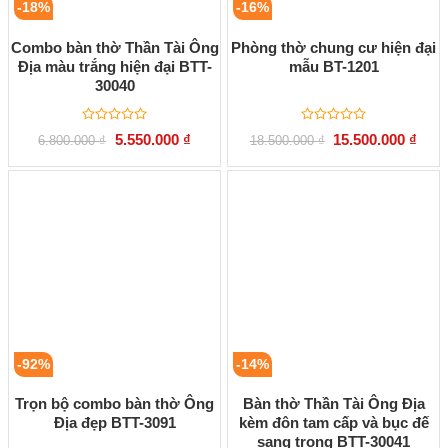
-18%
-16%
Combo bàn thờ Thần Tài Ông
Phòng thờ chung cư hiện đại
Địa màu trắng hiện đại BTT-
mẫu BT-1201
30040
Được
Được
Giá
Giá
Giá
Giá
5.550.000
₫
15.500.000
₫
6.800.000
₫
18.500.000
₫
xếp
xếp
gốc
hiện
gốc
hiện
hạng
hạng
là:
tại
là:
tại
0
0
6.800.000 ₫.
là:
18.500.000 ₫.
là:
5
5
5.550.000 ₫.
15.50
sao
sao
-92%
-14%
Trọn bộ combo bàn thờ Ông
Bàn thờ Thần Tài Ông Địa
Địa đẹp BTT-3091
kèm đôn tam cấp và bục đế
sang trọng BTT-30041