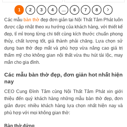
là:
tại
là:
tại
0
0
18.000.000 ₫.
là:
6.900.000 ₫.
là:
5
5
15.800.000 ₫.
5.750.
1
2
3
4
…
6
7
8
sao
sao
Các mẫu
bàn thờ
đẹp đơn giản tại Nội Thất Tâm Phát luôn
được cập nhật theo xu hướng của khách hàng, với thiết kế
đẹp, tỉ mỉ trong từng chi tiết cùng kích thước chuẩn phong
thủy, chất lượng tốt, giá thành phải chăng. Lựa chọn sử
dụng ban thờ đẹp mắt và phù hợp vừa nâng cao giá trị
thẩm mỹ cho không gian nội thất vừa thu hút tài lộc, may
mắn cho gia đình.
Các mẫu bàn thờ đẹp, đơn giản hot nhất hiện
nay
CEO Cung Đình Tâm cùng Nội Thất Tâm Phát xin giới
thiệu đến quý khách hàng những mẫu bàn thờ đẹp, đơn
giản được nhiều khách hàng lựa chọn nhất hiện nay và
phù hợp với mọi không gian thờ:
Bàn thờ đứng