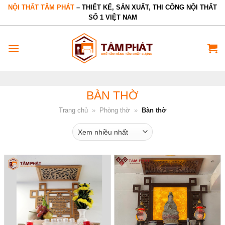
Bỏ
NỘI THẤT TÂM PHÁT
– THIẾT KẾ, SẢN XUẤT, THI CÔNG NỘI THẤT
SỐ 1 VIỆT NAM
qua
nội
dung
BÀN THỜ
Trang chủ
»
Phòng thờ
»
Bàn thờ