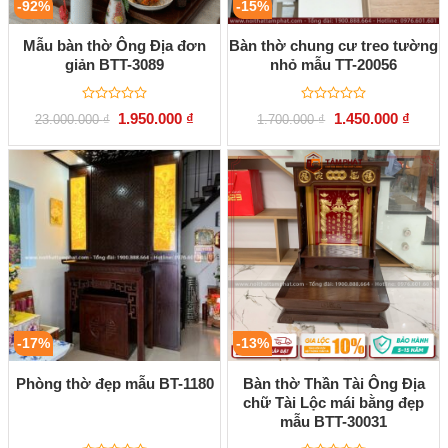
-92%
-15%
Mẫu bàn thờ Ông Địa đơn
Bàn thờ chung cư treo tường
giản BTT-3089
nhỏ mẫu TT-20056
Được
Được
Giá
Giá
Giá
Giá
1.950.000
₫
1.450.000
₫
23.000.000
₫
1.700.000
₫
xếp
xếp
gốc
hiện
gốc
hiện
hạng
hạng
là:
tại
là:
tại
0
0
23.000.000 ₫.
là:
1.700.000 ₫.
là:
5
5
1.950.000 ₫.
1.450.
sao
sao
-17%
-13%
Phòng thờ đẹp mẫu BT-1180
Bàn thờ Thần Tài Ông Địa
chữ Tài Lộc mái bằng đẹp
mẫu BTT-30031