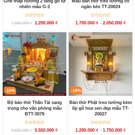
Ghế thắp hương 2 tầng gỗ tự
Mẫu bàn thờ treo tường có
nhiên mẫu G-2
ngăn kéo TT-20024
Được
Được
Giá
Giá
1.200.000
₫
1.700.000
₫
2.050.000
₫
1.500.000
₫
–
xếp
xếp
gốc
hiện
hạng
hạng
là:
tại
0
0
1.500.000 ₫.
là:
5
5
1.200.000 ₫.
sao
sao
-15%
-19%
Bộ bàn thờ Thần Tài sang
Bàn thờ Phật treo tường kèm
trọng cho văn phòng mẫu
ốp gỗ hoa sen đẹp mẫu TT-
BTT-3079
20027
Được
Được
Giá
Giá
5.550.000
₫
1.295.000
₫
1.750.000
₫
6.500.000
₫
–
xếp
xếp
gốc
hiện