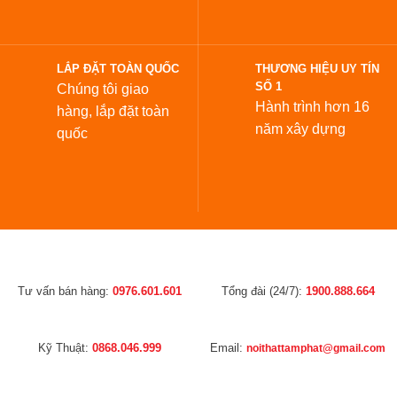
LẮP ĐẶT TOÀN QUỐC
THƯƠNG HIỆU UY TÍN
SỐ 1
Chúng tôi giao
Hành trình hơn 16
hàng, lắp đặt toàn
năm xây dựng
quốc
Tư vấn bán hàng:
0976.601.601
Tổng đài (24/7):
1900.888.664
Kỹ Thuật:
0868.046.999
Email:
noithattamphat@gmail.com
Showroom Hà Nội:
Số 33 Nguyễn Xiển, P. Hạ Đình, Q. Thanh Xuân,
Hà Nội
Xem đường đi
Showroom Q6
(Mới)
:
Số 651 Hồng Bàng, P.Bình Tây, TP.HCM
Xem