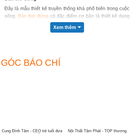
Đây là mẫu thiết kế truyền thống khá phổ biến trong cuộc
sống.
Bàn thờ đứng
có đặc điểm cơ bản là thiết kế dạng
đứng, đặt trực tiếp vuông góc với mặt sàn. Các kiểu dáng
Xem thêm
cơ bản là mẫu có chân (bốn chân) và mẫu chân bệt (không
chân, đáy tiếp xúc với mặt sàn). Sản phẩm thích hợp sử
dụng cho không gian phòng thờ có diện tích rộng.
GÓC BÁO CHÍ
Cung Đình Tâm - CEO trẻ tuổi đưa
Nội Thất Tâm Phát - TOP thương