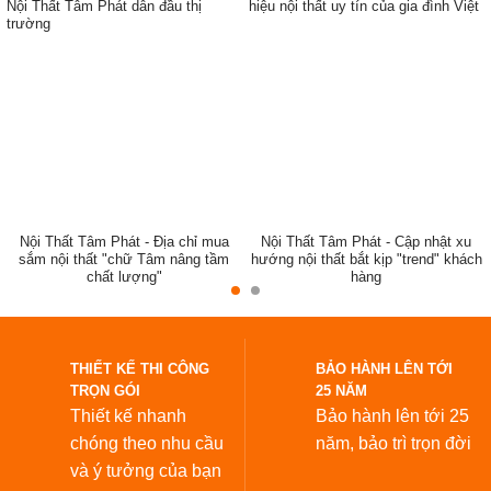
Nội Thất Tâm Phát dẫn đầu thị
hiệu nội thất uy tín của gia đình Việt
trường
ẹp,
Nội Thất Tâm Phát - Địa chỉ mua
Nội Thất Tâm Phát - Cập nhật xu
sắm nội thất "chữ Tâm nâng tầm
hướng nội thất bắt kịp "trend" khách
chất lượng"
hàng
đẹp
Mẫu bàn thờ đứng 2 cấp đơn giản BT-1067.
THIẾT KẾ THI CÔNG
BẢO HÀNH LÊN TỚI
TRỌN GÓI
25 NĂM
Thiết kế nhanh
Bảo hành lên tới 25
chóng theo nhu cầu
năm,
bảo trì trọn đời
và ý tưởng của bạn