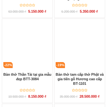
Được
Được
Giá
Giá
Giá
Giá
5.150.000
₫
5.350.000
₫
63.000.000
₫
6.200.000
₫
xếp
xếp
gốc
hiện
gốc
hiện
hạng
hạng
là:
tại
là:
tại
0
0
63.000.000 ₫.
là:
6.200.000 ₫.
là:
5
5
5.150.000 ₫.
5.350.
sao
sao
-22%
-19%
Bàn thờ Thần Tài tại gia mẫu
Bàn thờ tam cấp thờ Phật và
đẹp BTT-3084
gia tiên gỗ Hương cao cấp
BT-1101
Được
Được
Giá
Giá
Giá
Giá
8.150.000
₫
28.500.000
₫
10.500.000
₫
35.000.000
₫
xếp
xếp
gốc
hiện
gốc
hiện
hạng
hạng
là:
tại
là:
tại
0
0
10.500.000 ₫.
là:
35.000.000 ₫.
là: