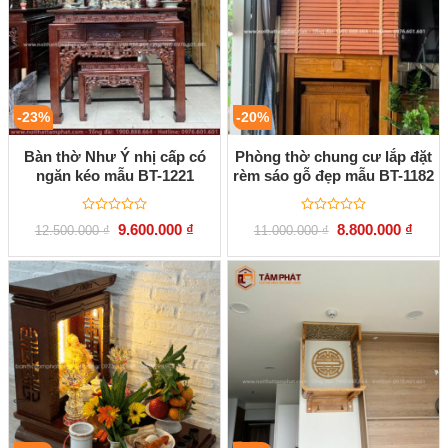
-23%
-20%
Bàn thờ Như Ý nhị cấp có
Phòng thờ chung cư lắp đặt
ngăn kéo mẫu BT-1221
rèm sáo gỗ đẹp mẫu BT-1182
Được
Được
Giá
Giá
Giá
Giá
9.600.000
₫
8.800.000
₫
12.500.000
₫
11.000.000
₫
xếp
xếp
gốc
hiện
gốc
hiện
hạng
hạng
là:
tại
là:
tại
0
0
12.500.000 ₫.
là:
11.000.000 ₫.
là:
5
5
9.600.000 ₫.
8.800
sao
sao