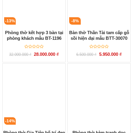
-13%
-8%
Phòng thờ kết hợp 3 bàn tại
Bàn thờ Thần Tài tam cấp gỗ
phòng khách mẫu BT-1196
sồi hiện đại mẫu BTT-30070
Được
Được
Giá
Giá
Giá
Giá
28.000.000
₫
5.950.000
₫
32.000.000
₫
6.500.000
₫
xếp
xếp
gốc
hiện
gốc
hiện
hạng
hạng
là:
tại
là:
tại
0
0
32.000.000 ₫.
là:
6.500.000 ₫.
là:
5
5
28.000.000 ₫.
5.950.
sao
sao
-14%
Phòng thờ Gia Tiên bố trí đẹp
Phòng thờ kèm tranh dọc