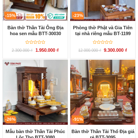
-15%
-23%
Bàn thờ Thần Tài Ông Địa
Phòng thờ Phật và Gia Tiên
hoa sen mẫu BTT-30030
tại nhà riêng mẫu BT-1199
Được
Được
Giá
Giá
Giá
Giá
1.950.000
₫
9.300.000
₫
2.300.000
₫
12.000.000
₫
xếp
xếp
gốc
hiện
gốc
hiện
hạng
hạng
là:
tại
là:
tại
0
0
2.300.000 ₫.
là:
12.000.000 ₫.
là:
5
5
1.950.000 ₫.
9.300
sao
sao
-26%
-91%
Mẫu bàn thờ Thần Tài Phúc
Bàn thờ Thần Tài Thổ Địa giá
Lộc Thọ BTT-3080
rẻ BTT-3095