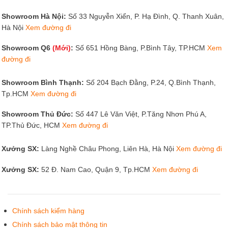
đường đi
Showroom Bình Thạnh:
Số 204 Bạch Đằng, P.24, Q.Bình Thạnh,
Bàn thờ đứng chung cư đơn giản kèm bàn cơm nhỏ đồng bộ.
Tp.HCM
Xem đường đi
Showroom Thủ Đức:
Số 447 Lê Văn Việt, P.Tăng Nhơn Phú A,
TP.Thủ Đức, HCM
Xem đường đi
Xưởng SX:
Làng Nghề Châu Phong, Liên Hà, Hà Nội
Xem đường đi
Xưởng SX:
52 Đ. Nam Cao, Quận 9, Tp.HCM
Xem đường đi
Chính sách kiểm hàng
Chính sách bảo mật thông tin
Hướng dẫn mua hàng
Chính sách giao hàng
Hướng dẫn thanh toán