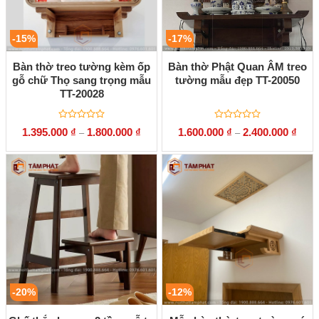
-15%
-17%
Bàn thờ treo tường kèm ốp
Bàn thờ Phật Quan ÂM treo
gỗ chữ Thọ sang trọng mẫu
tường mẫu đẹp TT-20050
TT-20028
Được
Được
1.395.000
₫
1.800.000
₫
1.600.000
₫
2.400.000
₫
–
–
xếp
xếp
hạng
hạng
0
0
5
5
sao
sao
-20%
-12%