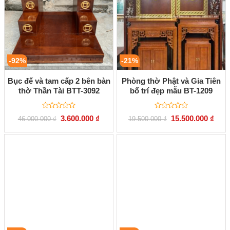
-92%
-21%
Bục đế và tam cấp 2 bên bàn
Phòng thờ Phật và Gia Tiên
thờ Thần Tài BTT-3092
bố trí đẹp mẫu BT-1209
Được
Được
Giá
Giá
Giá
Giá
3.600.000
₫
15.500.000
₫
46.000.000
₫
19.500.000
₫
xếp
xếp
gốc
hiện
gốc
hiện
hạng
hạng
là:
tại
là:
tại
0
0
46.000.000 ₫.
là:
19.500.000 ₫.
là:
5
5
3.600.000 ₫.
15.50
sao
sao