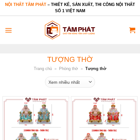
Bỏ
NỘI THẤT TÂM PHÁT
– THIẾT KẾ, SẢN XUẤT, THI CÔNG NỘI THẤT
SỐ 1 VIỆT NAM
qua
nội
dung
TƯỢNG THỜ
Trang chủ
»
Phòng thờ
»
Tượng thờ