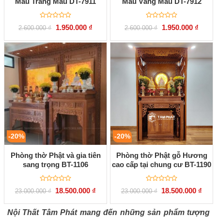
Màu Trắng Mẫu DT-7911
Màu Vàng Mẫu DT-7912
Được
Được
Giá
Giá
Giá
Giá
1.950.000
₫
1.950.000
₫
2.600.000
₫
2.600.000
₫
xếp
xếp
gốc
hiện
gốc
hiện
hạng
hạng
là:
tại
là:
tại
0
0
2.600.000 ₫.
là:
2.600.000 ₫.
là:
5
5
1.950.000 ₫.
1.950.
sao
sao
-20%
-20%
Phòng thờ Phật và gia tiên
Phòng thờ Phật gỗ Hương
sang trọng BT-1106
cao cấp tại chung cư BT-1190
Được
Được
Giá
Giá
Giá
Giá
18.500.000
₫
18.500.000
₫
23.000.000
₫
23.000.000
₫
xếp
xếp
gốc
hiện
gốc
hiện
hạng
hạng
là:
tại
là:
tại
0
0
23.000.000 ₫.
là:
23.000.000 ₫.
là:
Nội Thất Tâm Phát mang đến những sản phẩm tượng
5
5
18.500.000 ₫.
18.50