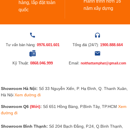
Hành trình hơn 16
hàng, lắp đặt toàn
Không chỉ mang ý nghĩa phong thủy màu tượng bàn thờ
năm xây dựng
quốc
còn mang nhiều giá trị về mặt tâm linh giúp mang lại may
mắn bình yên và hạnh phúc cho gia đình . Đồng thời,
tượng thờ
còn mang nhiều giá trị sâu xa khác. Nó thể hiện
niềm tin, lòng biết ơn của con cháu đối với ông bà tổ tiên,
các thế hệ đi trước và các bậc thánh nhân, cầu mong một
Tư vấn bán hàng:
0976.601.601
Tổng đài (24/7):
1900.888.664
cuộc sống khỏe mạnh, hạnh phúc, bình an. Sau đấy là một
số mẫu tượng phòng thờ phổ biến, thịnh hành được nhiều
Kỹ Thuật:
0868.046.999
Email:
gia chủ lựa chọn.
noithattamphat@gmail.com
Tượng Thần Tài – Ông Địa
Được làm từ chất liệu sứ cao cấp, các tượng thờ Thần Tài
Showroom Hà Nội:
Số 33 Nguyễn Xiển, P. Hạ Đình, Q. Thanh Xuân,
Ông Địa với đa dạng kích thước. mẫu mã đẹp chuẩn
Hà Nội
Xem đường đi
phong thủy
Showroom Q6
(Mới)
:
Số 651 Hồng Bàng, P.Bình Tây, TP.HCM
Xem
đường đi
Showroom Bình Thạnh:
Số 204 Bạch Đằng, P.24, Q.Bình Thạnh,