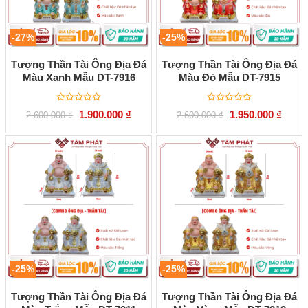
-27%
-25%
Tượng Thần Tài Ông Địa Đá
Tượng Thần Tài Ông Địa Đá
Màu Xanh Mẫu DT-7916
Màu Đỏ Mẫu DT-7915
Được
Được
Giá
Giá
Giá
Giá
1.900.000
₫
1.950.000
₫
2.600.000
₫
2.600.000
₫
xếp
xếp
gốc
hiện
gốc
hiện
hạng
hạng
là:
tại
là:
tại
0
0
2.600.000 ₫.
là:
2.600.000 ₫.
là:
5
5
1.900.000 ₫.
1.950.
sao
sao
-25%
-25%
Tượng Thần Tài Ông Địa Đá
Tượng Thần Tài Ông Địa Đá