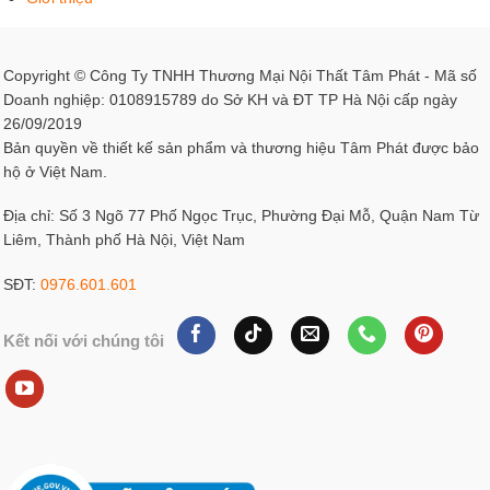
Copyright © Công Ty TNHH Thương Mại Nội Thất Tâm Phát - Mã số
Doanh nghiệp: 0108915789 do Sở KH và ĐT TP Hà Nội cấp ngày
26/09/2019
Bản quyền về thiết kế sản phẩm và thương hiệu Tâm Phát được bảo
hộ ở Việt Nam.
Địa chỉ: Số 3 Ngõ 77 Phố Ngọc Trục, Phường Đại Mỗ, Quận Nam Từ
Liêm, Thành phố Hà Nội, Việt Nam
SĐT:
0976.601.601
Kết nối với chúng tôi
Tượng Phật
Tượng thờ Phật
chắc chắn đã quá quen thuộc với hầu hết
người dân Việt Nam. Tượng Phật thường xuất hiện ở
chùa, đền, những nơi tu tập…Trong truyền thống của