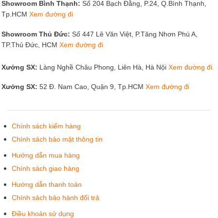
Showroom Bình Thạnh:
Số 204 Bạch Đằng, P.24, Q.Bình Thạnh,
Phong cách Luxury sang trọng
Tp.HCM
Xem đường đi
Bàn quầy lễ tân karaoke phong cách luxury đẳng cấp và
Showroom Thủ Đức:
Số 447 Lê Văn Việt, P.Tăng Nhơn Phú A,
thời thượng, gây ấn tượng với người nhìn bởi sự sang
TP.Thủ Đức, HCM
Xem đường đi
trọng, xa xỉ và lộng lẫy. Mẫu bàn này thích hợp với không
gian rộng rãi, hài hòa với kết cấu chung của tổng thể (khu
Xưởng SX:
Làng Nghề Châu Phong, Liên Hà, Hà Nội
Xem đường đi
vực phía sau lưng lễ tân và bàn chờ phía trước).
Xưởng SX:
52 Đ. Nam Cao, Quận 9, Tp.HCM
Xem đường đi
Chính sách kiểm hàng
Chính sách bảo mật thông tin
Hướng dẫn mua hàng
Chính sách giao hàng
Hướng dẫn thanh toán
Chính sách bảo hành đổi trả
Điều khoản sử dụng