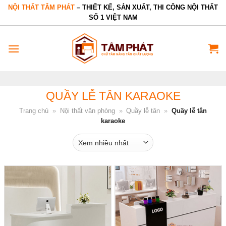
Bỏ
NỘI THẤT TÂM PHÁT
– THIẾT KẾ, SẢN XUẤT, THI CÔNG NỘI THẤT
SỐ 1 VIỆT NAM
qua
nội
dung
QUẦY LỄ TÂN KARAOKE
Trang chủ
»
Nội thất văn phòng
»
Quầy lễ tân
»
Quầy lễ tân
karaoke