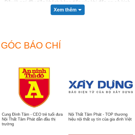
Đây là nơi đầu tiên khách hàng tiếp xúc khi đến cơ sở kinh
doanh của bạn, vậy nên một bàn quầy lễ tân đẹp, sang
Xem thêm
trọng sẽ để lại ấn tượng tốt đẹp và thiện cảm đối với khách
hàng của bạn.
GÓC BÁO CHÍ
Cung Đình Tâm - CEO trẻ tuổi đưa
Nội Thất Tâm Phát - TOP thương
Nội Thất Tâm Phát dẫn đầu thị
hiệu nội thất uy tín của gia đình Việt
trường
ẹp,