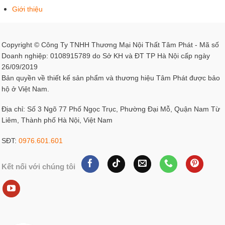
Giới thiệu
Bàn quầy lễ tân karaoke luxury thường có gam màu ánh
vàng hoặc tông đen huyền bí kết hợp ánh vàng, tạo nên sự
nổi bật và lung linh như thiên đường. Bàn quầy được trang
Copyright © Công Ty TNHH Thương Mại Nội Thất Tâm Phát - Mã số
bị đầy đủ các tính năng và tiện ích, giúp nhân viên có thể
Doanh nghiệp: 0108915789 do Sở KH và ĐT TP Hà Nội cấp ngày
thuận tiện sử dụng khi làm việc.
26/09/2019
Bản quyền về thiết kế sản phẩm và thương hiệu Tâm Phát được bảo
Phong cách hiện đại
hộ ở Việt Nam.
Bàn lễ tân karaoke phong cách hiện đại thường được thiết
Địa chỉ: Số 3 Ngõ 77 Phố Ngọc Trục, Phường Đại Mỗ, Quận Nam Từ
kế đơn giản, không cầu kì nhưng đầy đủ công năng. Tùy
Liêm, Thành phố Hà Nội, Việt Nam
thuộc vào quy mô của quán karaoke mà sử dụng chất liệu
SĐT:
0976.601.601
phù hợp như gỗ tự nhiên, kính, đá hoặc kim loại. Điểm nổi
bật của phong cách này là sự tiện ích trong quá trình sử
dụng của nhân viên lễ tân. Tùy thuộc vào không gian quán
Kết nối với chúng tôi
và yêu cầu của bạn mà các kiến trúc sư sẽ tư vấn và lên
bản thiết kế sao cho ấn tượng nhất.
Một số kiểu bàn quầy lễ tân được sử dụng