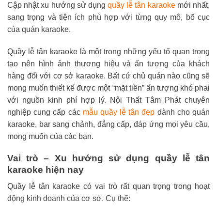
3.900.000 ₫.
là:
8.600.000 ₫.
là:
Cập nhật xu hướng sử dụng
quầy lễ tân karaoke
mới nhất,
5
5
3.300.000 ₫.
7.100.
sao
sao
sang trọng và tiện ích phù hợp với từng quy mô, bố cục
của quán karaoke.
Quầy lễ tân karaoke là một trong những yếu tố quan trọng
tạo nên hình ảnh thương hiệu và ấn tượng của khách
hàng đối với cơ sở karaoke. Bất cứ chủ quán nào cũng sẽ
mong muốn thiết kế được một “mặt tiền” ấn tượng khó phai
với nguồn kinh phí hợp lý. Nội Thất Tâm Phát chuyên
nghiệp cung cấp các
mẫu quầy lễ tân đẹp
dành cho quán
karaoke, bar sang chảnh, đẳng cấp, đáp ứng mọi yêu cầu,
mong muốn của các bạn.
Vai trò – Xu hướng sử dụng quầy lễ tân
karaoke hiện nay
Quầy lễ tân karaoke có vai trò rất quan trọng trong hoạt
động kinh doanh của cơ sở. Cụ thể: