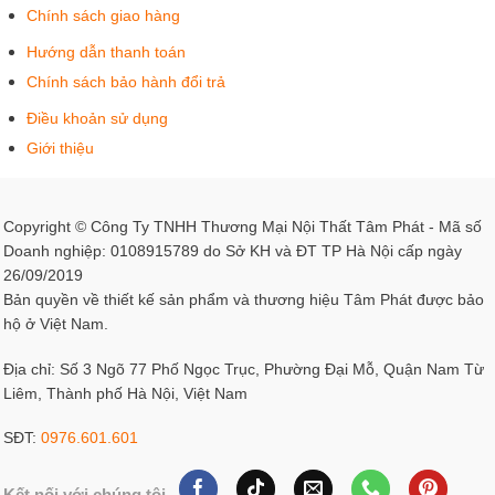
Chính sách giao hàng
Hướng dẫn thanh toán
Chính sách bảo hành đổi trả
Điều khoản sử dụng
Lợi ích và ứng dụng của ghế gỗ nằm
Giới thiệu
Là một loại ghế được làm từ gỗ, có phần tựa lưng cao và
phần tay vịn thấp. Ghế gỗ nằm được thiết kế đơn giản, với
Copyright © Công Ty TNHH Thương Mại Nội Thất Tâm Phát - Mã số
đường nét thanh thoát, tinh tế mang đến rất nhiều lợi ích
Doanh nghiệp: 0108915789 do Sở KH và ĐT TP Hà Nội cấp ngày
cho người sử dụng. Vậy đó là gì?
26/09/2019
Bản quyền về thiết kế sản phẩm và thương hiệu Tâm Phát được bảo
Thư giãn, nghỉ ngơi
hộ ở Việt Nam.
Địa chỉ: Số 3 Ngõ 77 Phố Ngọc Trục, Phường Đại Mỗ, Quận Nam Từ
Với thiết kế nằm ngả lưng, ghế gỗ nằm giúp bạn có thể
Liêm, Thành phố Hà Nội, Việt Nam
thoải mái nằm ngả lưng, đọc sách, xem phim, nghe nhạc
hay chỉ đơn giản là ngủ. Đặc biệt, với những gia đình có
SĐT:
0976.601.601
trẻ nhỏ, ghế gỗ nằm còn là một sự lựa chọn tuyệt vời để bé
có thể nghỉ ngơi và chơi đùa một cách thoải mái.