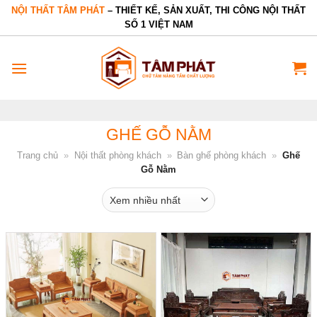
Bỏ
NỘI THẤT TÂM PHÁT
– THIẾT KẾ, SẢN XUẤT, THI CÔNG NỘI THẤT
SỐ 1 VIỆT NAM
qua
nội
dung
GHẾ GỖ NẰM
Trang chủ
»
Nội thất phòng khách
»
Bàn ghế phòng khách
»
Ghế
Gỗ Nằm