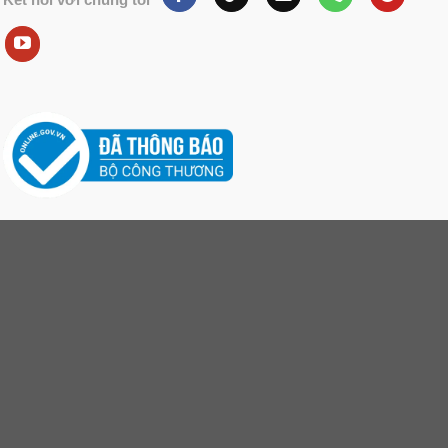
Kết nối với chúng tôi
Tiếp khách, giải trí
Với thiết kế sang trọng và lịch sự, ghế gỗ nằm mang đến
sự ấm cúng và thu hút cho không gian phòng khách. Bạn
có thể sử dụng ghế gỗ nằm để tiếp khách, trò chuyện hay
xem phim cùng gia đình và bạn bè.
Đồ nội thất đa năng
Không chỉ là một món đồ nội thất để thư giãn và tiếp
khách, ghế gỗ nằm còn có thể được dùng trong nhiều mục
đích khác nhau. Với thiết kế đơn giản và tiện lợi, ghế gỗ
nằm thường được di chuyển và sử dụng trong các không
gian như phòng ngủ, phòng làm việc hay phòng khách.