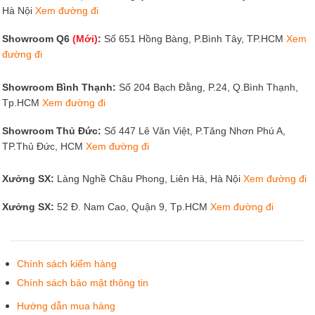
ghế gỗ nằm.
Hà Nội
Xem đường đi
Quý khách tham khảo các mẫu bàn ghế phòng khách đẹp
Showroom Q6
(Mới)
:
Số 651 Hồng Bàng, P.Bình Tây, TP.HCM
Xem
tại Tâm Phát:
https://noithattamphat.com/ban-ghe-phong-
đường đi
khach
Showroom Bình Thạnh:
Số 204 Bạch Đằng, P.24, Q.Bình Thạnh,
Tp.HCM
Xem đường đi
Showroom Thủ Đức:
Số 447 Lê Văn Việt, P.Tăng Nhơn Phú A,
TP.Thủ Đức, HCM
Xem đường đi
Xưởng SX:
Làng Nghề Châu Phong, Liên Hà, Hà Nội
Xem đường đi
Xưởng SX:
52 Đ. Nam Cao, Quận 9, Tp.HCM
Xem đường đi
Chính sách kiểm hàng
Chính sách bảo mật thông tin
Hướng dẫn mua hàng