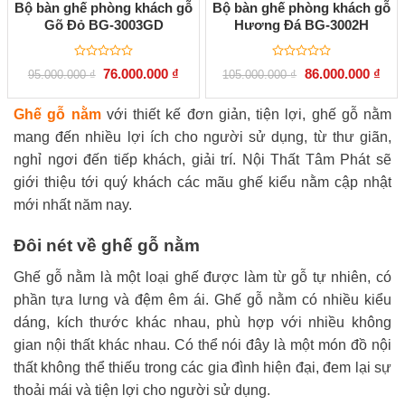
Bộ bàn ghế phòng khách gỗ
Bộ bàn ghế phòng khách gỗ
Gõ Đỏ BG-3003GD
Hương Đá BG-3002H
Được
Được
Giá
Giá
Giá
Giá
76.000.000
₫
86.000.000
₫
95.000.000
₫
105.000.000
₫
xếp
xếp
gốc
hiện
gốc
hiện
hạng
hạng
là:
tại
là:
tại
0
0
95.000.000 ₫.
là:
105.000.000 ₫.
là:
Ghế gỗ nằm
với thiết kế đơn giản, tiện lợi, ghế gỗ nằm
5
5
76.000.000 ₫.
86.0
sao
sao
mang đến nhiều lợi ích cho người sử dụng, từ thư giãn,
nghỉ ngơi đến tiếp khách, giải trí. Nội Thất Tâm Phát sẽ
giới thiệu tới quý khách các mãu ghế kiểu nằm cập nhật
mới nhất năm nay.
Đôi nét về ghế gỗ nằm
Ghế gỗ nằm là một loại ghế được làm từ gỗ tự nhiên, có
phần tựa lưng và đệm êm ái. Ghế gỗ nằm có nhiều kiểu
dáng, kích thước khác nhau, phù hợp với nhiều không
gian nội thất khác nhau. Có thể nói đây là một món đồ nội
thất không thể thiếu trong các gia đình hiện đại, đem lại sự
thoải mái và tiện lợi cho người sử dụng.