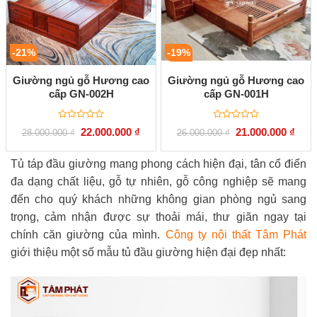
-21%
-19%
Giường ngủ gỗ Hương cao
Giường ngủ gỗ Hương cao
cấp GN-002H
cấp GN-001H
Được
Được
Giá
Giá
Giá
Giá
22.000.000
₫
21.000.000
₫
28.000.000
₫
26.000.000
₫
xếp
xếp
gốc
hiện
gốc
hiện
hạng
hạng
là:
tại
là:
tại
0
0
28.000.000 ₫.
là:
26.000.000 ₫.
là:
Tủ táp đầu giường mang phong cách hiện đại, tân cổ điển
5
5
22.000.000 ₫.
21.00
sao
sao
đa dạng chất liệu, gỗ tự nhiên, gỗ công nghiệp sẽ mang
đến cho quý khách những không gian phòng ngủ sang
trọng, cảm nhận được sự thoải mái, thư giãn ngay tại
chính căn giường của mình.
Công ty nội thất Tâm Phát
giới thiệu một số mẫu tủ đầu giường hiện đại đẹp nhất: