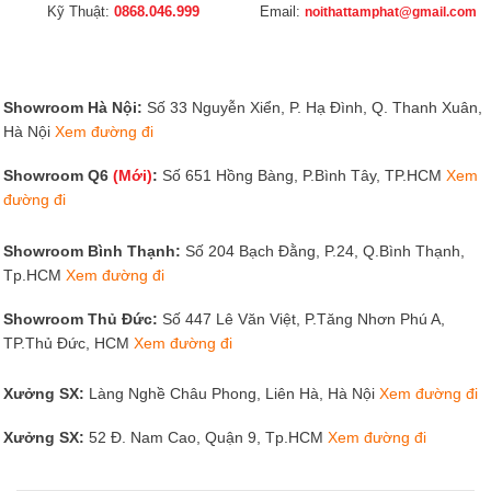
Kỹ Thuật:
0868.046.999
Email:
noithattamphat@gmail.com
Showroom Hà Nội:
Số 33 Nguyễn Xiển, P. Hạ Đình, Q. Thanh Xuân,
Hà Nội
Xem đường đi
Showroom Q6
(Mới)
:
Số 651 Hồng Bàng, P.Bình Tây, TP.HCM
Xem
đường đi
Showroom Bình Thạnh:
Số 204 Bạch Đằng, P.24, Q.Bình Thạnh,
Tp.HCM
Xem đường đi
Showroom Thủ Đức:
Số 447 Lê Văn Việt, P.Tăng Nhơn Phú A,
TP.Thủ Đức, HCM
Xem đường đi
Xưởng SX:
Làng Nghề Châu Phong, Liên Hà, Hà Nội
Xem đường đi
Xưởng SX:
52 Đ. Nam Cao, Quận 9, Tp.HCM
Xem đường đi