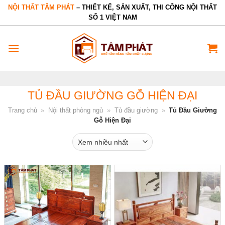
Bỏ
NỘI THẤT TÂM PHÁT
– THIẾT KẾ, SẢN XUẤT, THI CÔNG NỘI THẤT
SỐ 1 VIỆT NAM
qua
nội
dung
TỦ ĐẦU GIƯỜNG GỖ HIỆN ĐẠI
Trang chủ
»
Nội thất phòng ngủ
»
Tủ đầu giường
»
Tủ Đầu Giường
Gỗ Hiện Đại