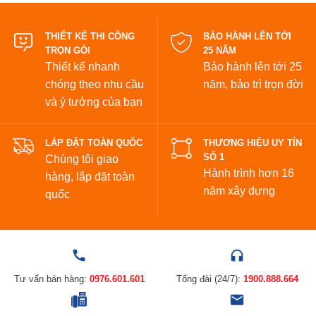
đẹp
THIẾT KẾ THI CÔNG
BẢO HÀNH LÊN TỚI
TRỌN GÓI
25 NĂM
Thiết kế nhanh
Bảo hành lên tới 25
chóng theo nhu cầu
năm,
bảo trì trọn đời
và ý tưởng của bạn
LẮP ĐẶT TOÀN QUỐC
THƯƠNG HIỆU UY TÍN
SỐ 1
Chúng tôi giao
Hành trình hơn 16
hàng, lắp đặt toàn
năm xây dựng
quốc
Tư vấn bán hàng:
0976.601.601
Tổng đài (24/7):
1900.888.664