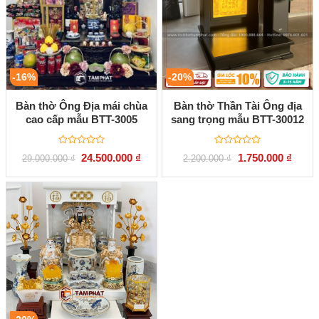
-16%
-20%
Bàn thờ Ông Địa mái chùa
Bàn thờ Thần Tài Ông địa
cao cấp mẫu BTT-3005
sang trọng mẫu BTT-30012
Được
Được
Giá
Giá
Giá
Giá
24.500.000
₫
1.750.000
₫
29.000.000
₫
2.200.000
₫
xếp
xếp
gốc
hiện
gốc
hiện
hạng
hạng
là:
tại
là:
tại
0
0
29.000.000 ₫.
là:
2.200.000 ₫.
là:
5
5
24.500.000 ₫.
1.750.
sao
sao