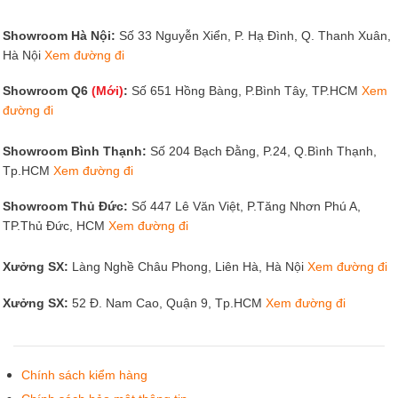
Showroom Hà Nội:
Số 33 Nguyễn Xiển, P. Hạ Đình, Q. Thanh Xuân,
Hà Nội
Xem đường đi
Showroom Q6
(Mới)
:
Số 651 Hồng Bàng, P.Bình Tây, TP.HCM
Xem
đường đi
Showroom Bình Thạnh:
Số 204 Bạch Đằng, P.24, Q.Bình Thạnh,
Tp.HCM
Xem đường đi
Showroom Thủ Đức:
Số 447 Lê Văn Việt, P.Tăng Nhơn Phú A,
TP.Thủ Đức, HCM
Xem đường đi
Xưởng SX:
Làng Nghề Châu Phong, Liên Hà, Hà Nội
Xem đường đi
Xưởng SX:
52 Đ. Nam Cao, Quận 9, Tp.HCM
Xem đường đi
Chính sách kiểm hàng