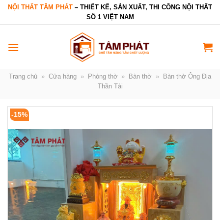
Bỏ
NỘI THẤT TÂM PHÁT
– THIẾT KẾ, SẢN XUẤT, THI CÔNG NỘI THẤT
SỐ 1 VIỆT NAM
qua
nội
dung
Trang chủ
»
Cửa hàng
»
Phòng thờ
»
Bàn thờ
»
Bàn thờ Ông Địa
Thần Tài
-15%