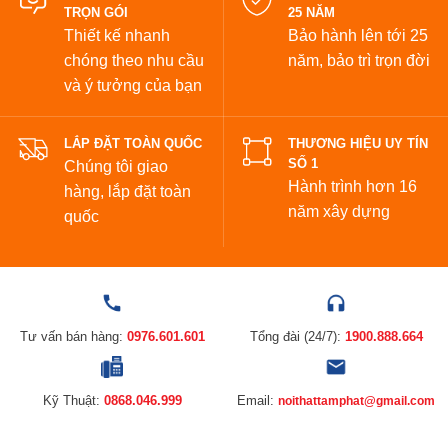
TRỌN GÓI
25 NĂM
Thiết kế nhanh
Bảo hành lên tới 25
chóng theo nhu cầu
năm,
bảo trì trọn đời
và ý tưởng của bạn
LẮP ĐẶT TOÀN QUỐC
THƯƠNG HIỆU UY TÍN
SỐ 1
Chúng tôi giao
Hành trình hơn 16
hàng, lắp đặt toàn
năm xây dựng
quốc
Tư vấn bán hàng:
0976.601.601
Tổng đài (24/7):
1900.888.664
Kỹ Thuật:
0868.046.999
Email:
noithattamphat@gmail.com