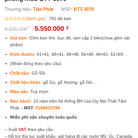
Thương hiệu:
Tâm Phát
MSP:
BTT-3079
(đánh giá)
782
đã bán
Được
₫
Giá
5.550.000
Giá
₫
6.500.000
xếp
gốc
hiện
hạng
0
là:
tại
Giá bán:
Gồm bàn thờ, bục đế, tam cấp 2 bên(chưa gồm vật
5
6.500.000 ₫.
là:
phẩm)
sao
5.550.000 ₫.
Kích thước:
41×41, 48×41, 48×48, 56×48, 48×61, 61×69…
(Nhận đóng theo yêu cầu)
Chất liệu:
Gỗ Sồi
Chất liệu khác:
gỗ Gụ, gỗ Hương, gỗ Gõ,…
Màu sắc:
Tuỳ chọn
Bảo hành:
10 năm trên hệ thống BH của Cty Nội Thất Tâm
Phát –
MST:
0108915789
Miễn phí vận chuyển toàn quốc
– Xuất
VAT
theo yêu cầu
– Hỗ trợ thủ tục xuất khẩu, gửi hàng đi các nước Mỹ, Úc, Canada,