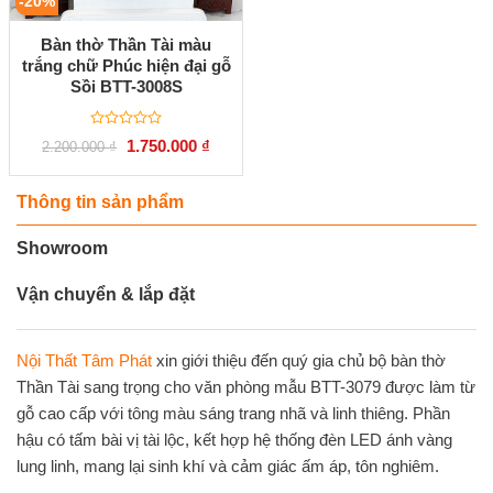
-20%
Bàn thờ Thần Tài màu
trắng chữ Phúc hiện đại gỗ
Sồi BTT-3008S
Được
Giá
Giá
1.750.000
₫
2.200.000
₫
xếp
gốc
hiện
hạng
là:
tại
0
2.200.000 ₫.
là:
5
1.750.000 ₫.
Thông tin sản phẩm
sao
Showroom
Vận chuyển & lắp đặt
Nội Thất Tâm Phát
xin giới thiệu đến quý gia chủ bộ bàn thờ
Thần Tài sang trọng cho văn phòng mẫu BTT-3079 được làm từ
gỗ cao cấp với tông màu sáng trang nhã và linh thiêng. Phần
hậu có tấm bài vị tài lộc, kết hợp hệ thống đèn LED ánh vàng
lung linh, mang lại sinh khí và cảm giác ấm áp, tôn nghiêm.