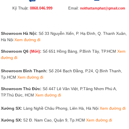
Kỹ Thuật:
0868.046.999
Email:
noithattamphat@gmail.com
Showroom Hà Nội:
Số 33 Nguyễn Xiển, P. Hạ Đình, Q. Thanh Xuân,
Hà Nội
Xem đường đi
Showroom Q6
(Mới)
:
Số 651 Hồng Bàng, P.Bình Tây, TP.HCM
Xem
đường đi
Showroom Bình Thạnh:
Số 204 Bạch Đằng, P.24, Q.Bình Thạnh,
Tp.HCM
Xem đường đi
Showroom Thủ Đức:
Số 447 Lê Văn Việt, P.Tăng Nhơn Phú A,
TP.Thủ Đức, HCM
Xem đường đi
Xưởng SX:
Làng Nghề Châu Phong, Liên Hà, Hà Nội
Xem đường đi
Xưởng SX:
52 Đ. Nam Cao, Quận 9, Tp.HCM
Xem đường đi