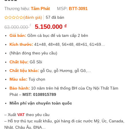
Thương hiệu:
Tâm Phát
MSP:
BTT-3091
(đánh giá)
57
đã bán
Được
₫
Giá
5.150.000
Giá
₫
63.000.000
xếp
gốc
hiện
hạng
0
là:
tại
Giá bán:
Gồm cả bục đế và tam cấp 2 bên
5
63.000.000 ₫.
là:
sao
Kích thước:
41×48, 48×48, 56×48, 48×61, 61×69…
5.150.000 ₫.
(Nhận đóng theo yêu cầu)
Chất liệu:
Gỗ Sồi
Chất liệu khác:
gỗ Gụ, gỗ Hương, gỗ Gõ,…
Màu sắc:
Tuỳ chọn
Bảo hành:
10 năm trên hệ thống BH của Cty Nội Thất Tâm
Phát –
MST:
0108915789
Miễn phí vận chuyển toàn quốc
– Xuất
VAT
theo yêu cầu
– Hỗ trợ thủ tục xuất khẩu, gửi hàng đi các nước Mỹ, Úc, Canada,
Nhật, Châu Âu, ĐNA…