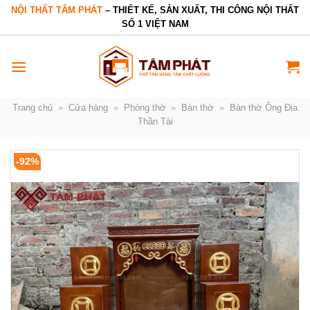
Bỏ
NỘI THẤT TÂM PHÁT
– THIẾT KẾ, SẢN XUẤT, THI CÔNG NỘI THẤT
SỐ 1 VIỆT NAM
qua
nội
dung
Trang chủ
»
Cửa hàng
»
Phòng thờ
»
Bàn thờ
»
Bàn thờ Ông Địa
Thần Tài
-92%