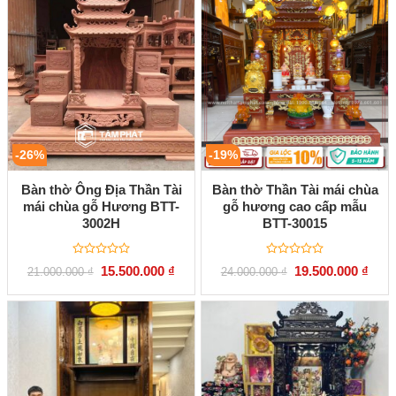
-26%
-19%
Bàn thờ Ông Địa Thần Tài
Bàn thờ Thần Tài mái chùa
mái chùa gỗ Hương BTT-
gỗ hương cao cấp mẫu
3002H
BTT-30015
Được
Được
Giá
Giá
Giá
Giá
15.500.000
₫
19.500.000
₫
21.000.000
₫
24.000.000
₫
xếp
xếp
gốc
hiện
gốc
hiện
hạng
hạng
là:
tại
là:
tại
0
0
21.000.000 ₫.
là:
24.000.000 ₫.
là:
5
5
15.500.000 ₫.
19.50
sao
sao