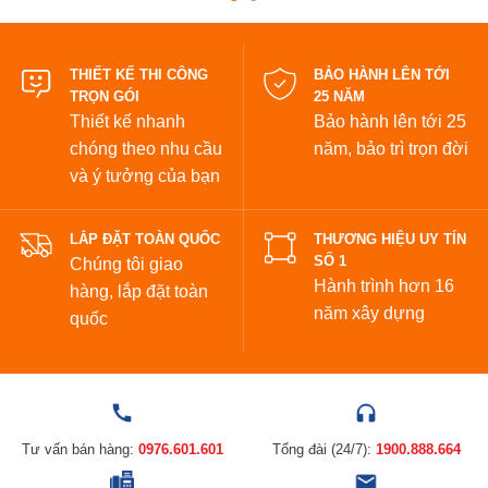
đẹp
THIẾT KẾ THI CÔNG
BẢO HÀNH LÊN TỚI
TRỌN GÓI
25 NĂM
Thiết kế nhanh
Bảo hành lên tới 25
chóng theo nhu cầu
năm,
bảo trì trọn đời
và ý tưởng của bạn
LẮP ĐẶT TOÀN QUỐC
THƯƠNG HIỆU UY TÍN
SỐ 1
Chúng tôi giao
Hành trình hơn 16
hàng, lắp đặt toàn
năm xây dựng
quốc
Tư vấn bán hàng:
0976.601.601
Tổng đài (24/7):
1900.888.664