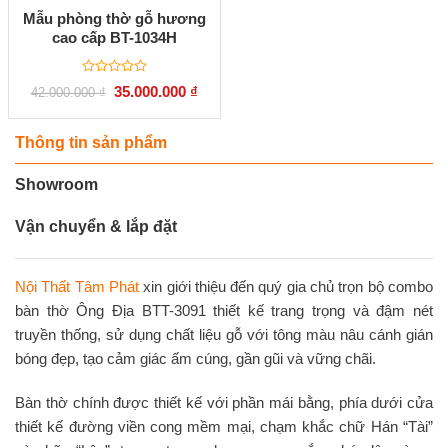
Mẫu phòng thờ gỗ hương
cao cấp BT-1034H
Được
Giá
Giá
35.000.000
₫
42.000.000
₫
xếp
gốc
hiện
hạng
là:
tại
0
42.000.000 ₫.
là:
5
35.000.000 ₫.
Thông tin sản phẩm
sao
Showroom
Vận chuyển & lắp đặt
Nội Thất Tâm Phát
xin giới thiệu đến quý gia chủ trọn bộ combo
bàn thờ Ông Địa BTT-3091 thiết kế trang trọng và đậm nét
truyền thống, sử dụng chất liệu gỗ với tông màu nâu cánh gián
bóng đẹp, tạo cảm giác ấm cúng, gần gũi và vững chãi.
Bàn thờ chính được thiết kế với phần mái bằng, phía dưới cửa
thiết kế đường viền cong mềm mại, chạm khắc chữ Hán “Tài”