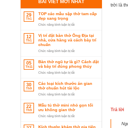
BÀI VIẾT MỚI NHẤT
trời là 
TOP các mẫu sập thờ tam cấp
29
đẹp sang trọng
Th1
ở
Chức năng bình luận bị tắt
TOP
các
Vị trí đặt bàn thờ Ông Địa tại
12
mẫu
nhà, cửa hàng và cách bày trí
Th1
sập
chuẩn
thờ
ở
Chức năng bình luận bị tắt
tam
Vị
cấp
trí
Bàn thờ ngũ tự là gì? Cách đặt
05
đẹp
đặt
và bày trí đúng phong thủy
Th11
sang
bàn
ở
Chức năng bình luận bị tắt
trọng
thờ
Bàn
Ông
thờ
Các loại kích thước án gian
30
Địa
ngũ
thờ chuẩn hút tài lộc
Th9
tại
tự
ở
Chức năng bình luận bị tắt
nhà,
là
Các
cửa
gì?
loại
hàng
Mẫu tủ thờ mini nhỏ gọn tối
22
Cách
kích
và
Trả lời
ưu không gian thờ
Th9
đặt
thước
cách
ở
Chức năng bình luận bị tắt
và
án
bày
Mẫu
bày
Ngư
gian
trí
tủ
trí
Kích thước khám thờ gia tiên