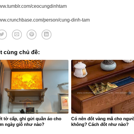
/www.tumblr.com/ceocungdinhtam
/www.crunchbase.com/person/cung-dinh-tam
ết cùng chủ đề:
t tờ cấp, ghi gửi quần áo cho
Có nên đốt vàng mã cho ngườ
m ngày giỗ như nào?
không? Cách đốt như nào?