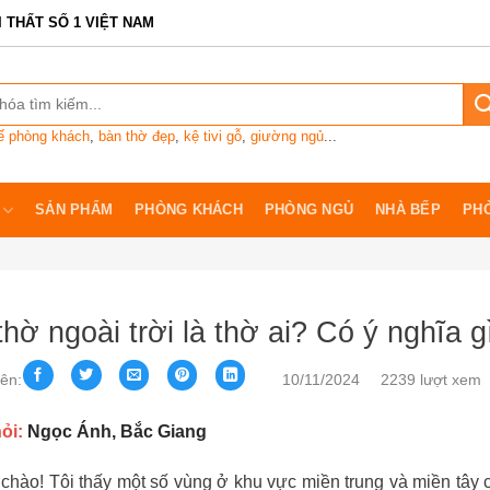
I THẤT SỐ 1 VIỆT NAM
ế phòng khách
,
bàn thờ đẹp
,
kệ tivi gỗ
,
giường ngủ
...
SẢN PHẨM
PHÒNG KHÁCH
PHÒNG NGỦ
NHÀ BẾP
PH
hờ ngoài trời là thờ ai? Có ý nghĩa g
rên:
10/11/2024
2239 lượt xem
ỏi:
Ngọc Ánh, Bắc Giang
 chào! Tôi thấy một số vùng ở khu vực miền trung và miền tây 