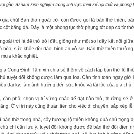
 với gần 20 năm kinh nghiệm trong lĩnh vực thiết kế nội thất và phong
 gia chủ! Bàn thờ ngoài trời còn được gọi là bàn thờ thiên, bà
c cột bằng đá. Đây là một phong tục thờ phụng tốt đẹp có từ th
ngoài trời là để thờ trời đất, giống như một sợi dây kết nối giữ
ó hòa, sức khỏe dồi dào, bình an vô sự. Bàn thờ thiên thường
g mưa khắc nghiệt.
ia Cung Đình Tâm xin chia sẻ thêm về cách lập bàn thờ lộ thiên.
chủ tuyệt đối không được làm qua loa. Cần tính toán ngày giờ 
ều đại kỵ, làm ảnh hưởng đến sức khỏe và tài lộc của gia chủ.
, cần phải chọn vị trí vững chắc để đặt bàn thờ, thường sẽ 
ãng. Ở vị trí này cũng thuận tiện cho việc di chuyển, sắp xếp l
i bàn thờ trong nhà, cây hương lộ thiên không quá chú trọn
a chủ chỉ cần lưu ý, tuyệt đối không được để bàn thờ đối diện 