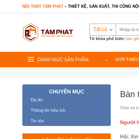
Bỏ
NỘI THẤT TÂM PHÁT
– THIẾT KẾ, SẢN XUẤT, THI CÔNG NỘ
qua
nội
Tìm
dung
kiếm:
Từ khóa phổ biến:
bàn gh
DANH MỤC SẢN PHẨM
GIỚI THIỆU
CHUYÊN MỤC
Bàn t
Dự án
Chia sẻ t
Thông tin hữu ích
Tin tức
Người h
Hỏi: Xin