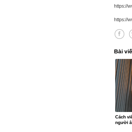
https:/
https:/
Bài vi
Cách viế
người â