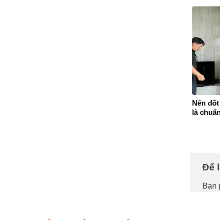
Nên đốt
là chuẩ
Để 
Bạn 