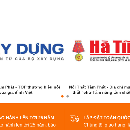
âm Phát - TOP thương hiệu nội
Nội Thất Tâm Phát - Địa chỉ m
 của gia đình Việt
thất "chữ Tâm nâng tầm chấ
ẢO HÀNH LÊN TỚI 25 NĂM
LẮP ĐẶT TOÀN QUỐ
o hành lên tới 25 năm,
bảo
Chúng tôi giao hàng, l