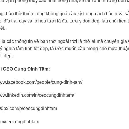
 là vị trí phong thủy xấu nhất trong nhà, sẽ làm ảnh hưởng đến t
g, bàn thờ thiên cũng không quá cầu kỳ trong cách bài trí và s
, đĩa trái cây và lọ hoa tươi là đủ. Lưu ý dọn dẹp, lau chùi liên 
ết.
 là các thông tin về bàn thờ ngoài trời là thờ ai mà chuyên 
 ý nghĩa tâm linh tốt đẹp, là ước muốn cầu mong cho mưa thuận
ốt đẹp.
i CEO Cung Đình Tâm:
www.facebook.com/people/cung-dinh-tam/
www.linkedin.com/in/ceocungdinhtam/
500px.com/p/ceocungdinhtam
com/ceocungdinhtam