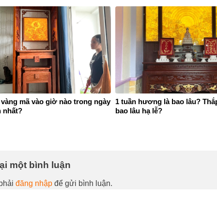
 vàng mã vào giờ nào trong ngày
1 tuần hương là bao lâu? Th
n nhất?
bao lâu hạ lễ?
lại một bình luận
phải
đăng nhập
để gửi bình luận.