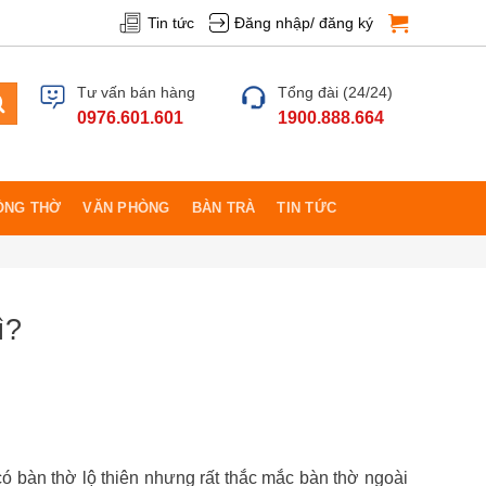
Tin tức
Đăng nhập/ đăng ký
Tư vấn bán hàng
Tổng đài (24/24)
0976.601.601
1900.888.664
ÒNG THỜ
VĂN PHÒNG
BÀN TRÀ
TIN TỨC
ì?
có bàn thờ lộ thiên nhưng rất thắc mắc bàn thờ ngoài