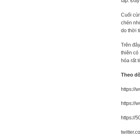
lấp. Đây
Cuối cùn
chén nhỏ
do thời ti
Trên đây
thiên có
hóa rất t
Theo dõ
https://
https://
https://
twitter.