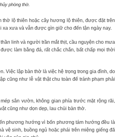
 thủy phòng thờ.
n thờ lộ thiên hoặc cây hương lộ thiên, được đặt trên
ời xa xưa và vẫn được gìn giữ cho đến tận ngày nay.
a thần linh và người trần mắt thịt, cầu nguyện cho mưa
 được làm bằng đá, rất chắc chắn, bất chấp mọi thời
 Việc lập bàn thờ là việc hệ trọng trong gia đình, do
lập cũng như lễ vật thật chu toàn để tránh phạm phải
ở mép sân vườn, không gian phía trước mặt rộng rãi,
ễ vật cũng như dọn dẹp, lau chùi bàn thờ.
g đến phương hướng vì bốn phương tám hướng đều là
nhà vệ sinh, buồng ngủ hoặc phái trên miệng giếng đã