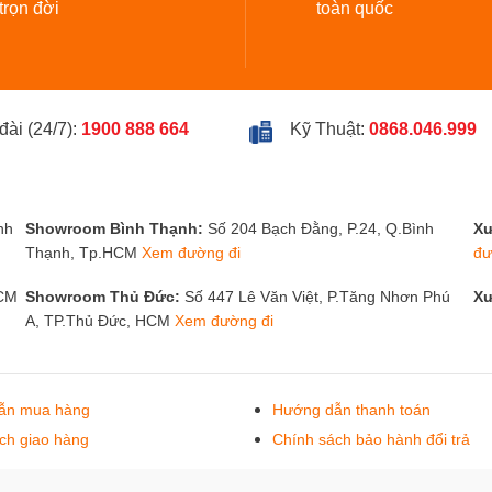
ì trọn đời
toàn quốc
đài (24/7):
1900 888 664
Kỹ Thuật:
0868.046.999
nh
Showroom Bình Thạnh:
Số 204 Bạch Đằng, P.24, Q.Bình
Xư
Thạnh, Tp.HCM
Xem đường đi
đư
HCM
Showroom Thủ Đức:
Số 447 Lê Văn Việt, P.Tăng Nhơn Phú
Xư
A, TP.Thủ Đức, HCM
Xem đường đi
ẫn mua hàng
Hướng dẫn thanh toán
ch giao hàng
Chính sách bảo hành đổi trả