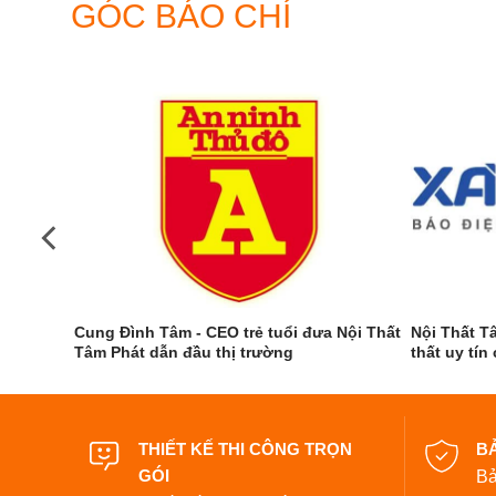
GÓC BÁO CHÍ
Cung Đình Tâm - CEO trẻ tuổi đưa Nội Thất
Nội Thất T
Tâm Phát dẫn đầu thị trường
thất uy tín
p đơn giản
THIẾT KẾ THI CÔNG TRỌN
B
GÓI
Bả