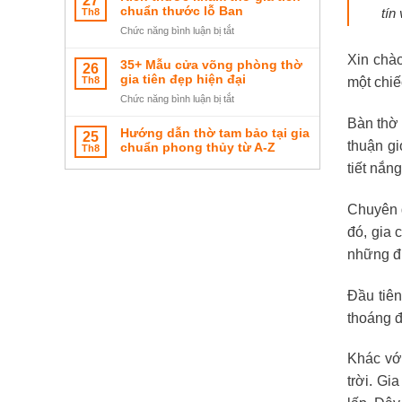
27
thờ
chuẩn
thờ
đúng
chuẩn thước lỗ Ban
tín
Th8
chuẩn
mini
phong
ở
Chức năng bình luận bị tắt
hút
nhỏ
thủy
Kích
tài
gọn
Xin chào
thước
lộc
35+ Mẫu cửa võng phòng thờ
26
tối
khám
gia tiên đẹp hiện đại
Th8
một chiế
ưu
thờ
ở
Chức năng bình luận bị tắt
không
gia
35+
gian
Bàn thờ 
tiên
Mẫu
thờ
Hướng dẫn thờ tam bảo tại gia
25
chuẩn
thuận gi
cửa
chuẩn phong thủy từ A-Z
Th8
thước
võng
tiết nắn
lỗ
phòng
Ban
thờ
gia
Chuyên g
tiên
đó, gia 
đẹp
hiện
những đi
đại
Đầu tiên
thoáng đ
Khác vớ
trời. Gi