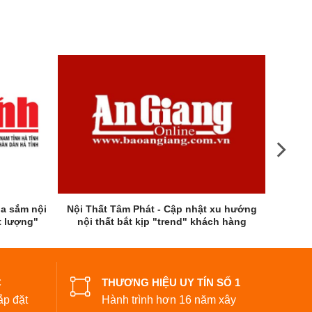
ua sắm nội
Nội Thất Tâm Phát - Cập nhật xu hướng
t lượng"
nội thất bắt kịp "trend" khách hàng
C
THƯƠNG HIỆU UY TÍN SỐ 1
ắp đặt
Hành trình hơn 16 năm xây