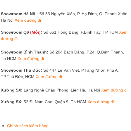
Showroom Hà Nội:
Số 33 Nguyễn Xiển, P. Hạ Đình, Q. Thanh Xuân,
Hà Nội
Xem đường đi
Showroom Q6
(Mới)
:
Số 651 Hồng Bàng, P.Bình Tây, TP.HCM
Xem
đường đi
Showroom Bình Thạnh:
Số 204 Bạch Đằng, P.24, Q.Bình Thạnh,
Tp.HCM
Xem đường đi
Showroom Thủ Đức:
Số 447 Lê Văn Việt, P.Tăng Nhơn Phú A,
TP.Thủ Đức, HCM
Xem đường đi
Xưởng SX:
Làng Nghề Châu Phong, Liên Hà, Hà Nội
Xem đường đi
Xưởng SX:
52 Đ. Nam Cao, Quận 9, Tp.HCM
Xem đường đi
Chính sách kiểm hàng