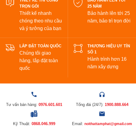
THIẾT KẾ THI CÔNG
BẢO HÀNH LÊN TỚI
TRỌN GÓI
25 NĂM
Thiết kế nhanh
Bảo hành lên tới 25
chóng theo nhu cầu
năm,
bảo trì trọn đời
và ý tưởng của bạn
LẮP ĐẶT TOÀN QUỐC
THƯƠNG HIỆU UY TÍN
SỐ 1
Chúng tôi giao
Hành trình hơn 16
hàng, lắp đặt toàn
năm xây dựng
quốc
Tư vấn bán hàng:
0976.601.601
Tổng đài (24/7):
1900.888.664
Kỹ Thuật:
0868.046.999
Email:
noithattamphat@gmail.com