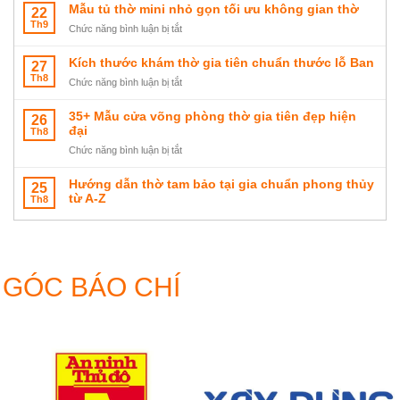
cửa
loại
Mẫu tủ thờ mini nhỏ gọn tối ưu không gian thờ
22
gì?
hàng
kích
Th9
Cách
ở
Chức năng bình luận bị tắt
và
thước
đặt
Mẫu
cách
án
và
tủ
Kích thước khám thờ gia tiên chuẩn thước lỗ Ban
27
bày
gian
bày
thờ
Th8
trí
thờ
ở
Chức năng bình luận bị tắt
trí
mini
chuẩn
chuẩn
Kích
đúng
nhỏ
hút
thước
35+ Mẫu cửa võng phòng thờ gia tiên đẹp hiện
26
phong
gọn
tài
khám
đại
Th8
thủy
tối
lộc
thờ
ưu
ở
Chức năng bình luận bị tắt
gia
không
35+
tiên
gian
Mẫu
Hướng dẫn thờ tam bảo tại gia chuẩn phong thủy
25
chuẩn
thờ
cửa
từ A-Z
Th8
thước
võng
lỗ
phòng
Ban
thờ
gia
tiên
GÓC BÁO CHÍ
đẹp
hiện
đại