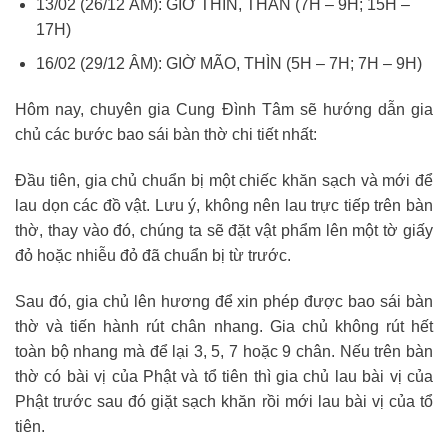
13/02 (26/12 ÂM): GIỜ THÌN, THÂN (7H – 9H; 15H –
17H)
16/02 (29/12 ÂM): GIỜ MÃO, THÌN (5H – 7H; 7H – 9H)
Hôm nay, chuyên gia Cung Đình Tâm sẽ hướng dẫn gia
chủ các bước bao sái bàn thờ chi tiết nhất:
Đầu tiên, gia chủ chuẩn bị một chiếc khăn sạch và mới để
lau dọn các đồ vật. Lưu ý, không nên lau trực tiếp trên bàn
thờ, thay vào đó, chúng ta sẽ đặt vật phẩm lên một tờ giấy
đỏ hoặc nhiễu đỏ đã chuẩn bị từ trước.
Sau đó, gia chủ lên hương để xin phép được bao sái bàn
thờ và tiến hành rút chân nhang. Gia chủ không rút hết
toàn bộ nhang mà để lại 3, 5, 7 hoặc 9 chân. Nếu trên bàn
thờ có bài vị của Phật và tổ tiên thì gia chủ lau bài vị của
Phật trước sau đó giặt sạch khăn rồi mới lau bài vị của tổ
tiên.