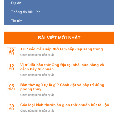
Dự án
Thông tin hữu ích
Tin tức
BÀI VIẾT MỚI NHẤT
TOP các mẫu sập thờ tam cấp đẹp sang trọng
29
Th1
ở
Chức năng bình luận bị tắt
TOP
các
Vị trí đặt bàn thờ Ông Địa tại nhà, cửa hàng và
12
mẫu
cách bày trí chuẩn
Th1
sập
ở
Chức năng bình luận bị tắt
thờ
Vị
tam
trí
Bàn thờ ngũ tự là gì? Cách đặt và bày trí đúng
05
cấp
đặt
phong thủy
Th11
đẹp
bàn
ở
Chức năng bình luận bị tắt
sang
thờ
Bàn
trọng
Ông
thờ
Các loại kích thước án gian thờ chuẩn hút tài lộc
30
Địa
ngũ
Th9
tại
ở
Chức năng bình luận bị tắt
tự
nhà,
Các
là