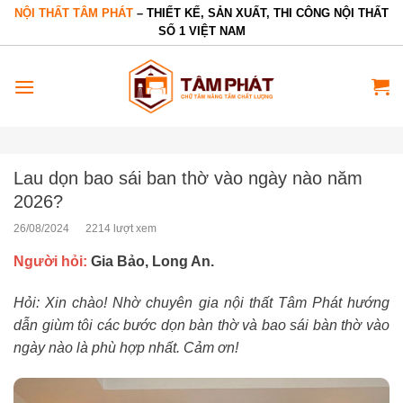
Bỏ
NỘI THẤT TÂM PHÁT
– THIẾT KẾ, SẢN XUẤT, THI CÔNG NỘI THẤT
SỐ 1 VIỆT NAM
qua
nội
dung
Lau dọn bao sái ban thờ vào ngày nào năm
2026?
26/08/2024
2214 lượt xem
Người hỏi:
Gia Bảo, Long An.
Hỏi: Xin chào! Nhờ chuyên gia nội thất Tâm Phát hướng
dẫn giùm tôi các bước dọn bàn thờ và bao sái bàn thờ vào
ngày nào là phù hợp nhất. Cảm ơn!