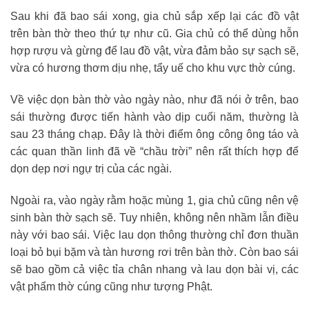
Sau khi đã bao sái xong, gia chủ sắp xếp lại các đồ vật
trên bàn thờ theo thứ tự như cũ. Gia chủ có thể dùng hỗn
hợp rượu và gừng để lau đồ vật, vừa đảm bảo sự sạch sẽ,
vừa có hương thơm dịu nhẹ, tẩy uế cho khu vực thờ cúng.
Về việc dọn bàn thờ vào ngày nào, như đã nói ở trên, bao
sái thường được tiến hành vào dịp cuối năm, thường là
sau 23 tháng chạp. Đây là thời điểm ông công ông táo và
các quan thần linh đã về “chầu trời” nên rất thích hợp để
dọn dẹp nơi ngự trị của các ngài.
Ngoài ra, vào ngày rằm hoặc mùng 1, gia chủ cũng nên vệ
sinh bàn thờ sạch sẽ. Tuy nhiên, không nên nhầm lẫn điều
này với bao sái. Việc lau dọn thông thường chỉ đơn thuần
loại bỏ bụi bặm và tàn hương rơi trên bàn thờ. Còn bao sái
sẽ bao gồm cả việc tỉa chân nhang và lau dọn bài vị, các
vật phẩm thờ cúng cũng như tượng Phật.