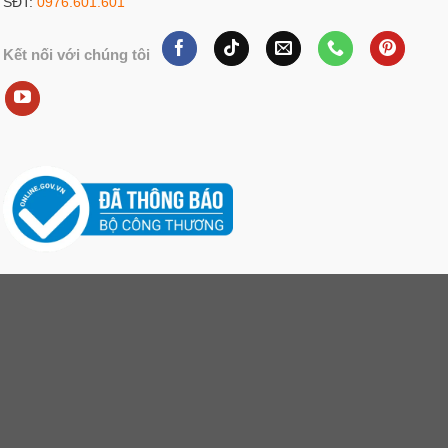
SĐT:
0976.601.601
Kết nối với chúng tôi