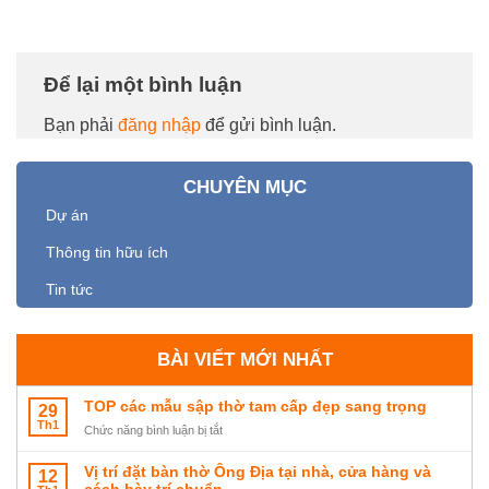
Để lại một bình luận
Bạn phải
đăng nhập
để gửi bình luận.
CHUYÊN MỤC
Dự án
Thông tin hữu ích
Tin tức
BÀI VIẾT MỚI NHẤT
TOP các mẫu sập thờ tam cấp đẹp sang trọng
29
Th1
ở
Chức năng bình luận bị tắt
TOP
các
Vị trí đặt bàn thờ Ông Địa tại nhà, cửa hàng và
12
mẫu