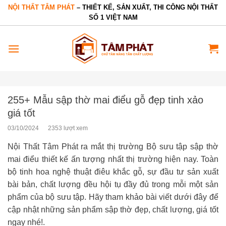
Bỏ
NỘI THẤT TÂM PHÁT
– THIẾT KẾ, SẢN XUẤT, THI CÔNG NỘI THẤT
SỐ 1 VIỆT NAM
qua
nội
dung
255+ Mẫu sập thờ mai điểu gỗ đẹp tinh xảo
giá tốt
03/10/2024
2353 lượt xem
Nội Thất Tâm Phát ra mắt thị trường Bộ sưu tập sập thờ
mai điểu thiết kế ấn tượng nhất thị trường hiện nay. Toàn
bộ tinh hoa nghệ thuật điêu khắc gỗ, sự đầu tư sản xuất
bài bản, chất lượng đều hội tụ đầy đủ trong mỗi một sản
phẩm của bộ sưu tập. Hãy tham khảo bài viết dưới đây để
cập nhật những sản phẩm sập thờ đẹp, chất lượng, giá tốt
ngay nhé!.