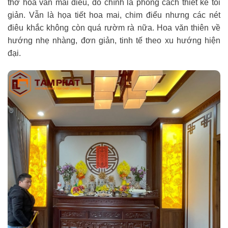
thờ hoa văn mai điểu, đó chính là phong cách thiết kế tối
giản. Vẫn là họa tiết hoa mai, chim điểu nhưng các nét
điêu khắc không còn quá rườm rà nữa. Hoa văn thiên về
hướng nhẹ nhàng, đơn giản, tinh tế theo xu hướng hiện
đại.