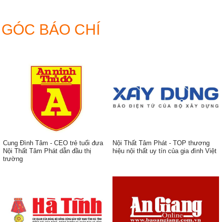
thờ
gia
tiên
GÓC BÁO CHÍ
đẹp
hiện
đại
Cung Đình Tâm - CEO trẻ tuổi đưa
Nội Thất Tâm Phát - TOP thương
Nội Thất Tâm Phát dẫn đầu thị
hiệu nội thất uy tín của gia đình Việt
trường
ẹp,