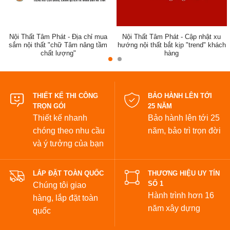
Nội Thất Tâm Phát - Địa chỉ mua
Nội Thất Tâm Phát - Cập nhật xu
sắm nội thất "chữ Tâm nâng tầm
hướng nội thất bắt kịp "trend" khách
chất lượng"
hàng
đẹp
THIẾT KẾ THI CÔNG
BẢO HÀNH LÊN TỚI
TRỌN GÓI
25 NĂM
Thiết kế nhanh
Bảo hành lên tới 25
chóng theo nhu cầu
năm,
bảo trì trọn đời
và ý tưởng của bạn
LẮP ĐẶT TOÀN QUỐC
THƯƠNG HIỆU UY TÍN
SỐ 1
Chúng tôi giao
Hành trình hơn 16
hàng, lắp đặt toàn
năm xây dựng
quốc