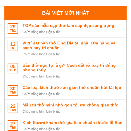
BÀI VIẾT MỚI NHẤT
TOP các mẫu sập thờ tam cấp đẹp sang trọng
29
Th1
ở
Chức năng bình luận bị tắt
TOP
các
Vị trí đặt bàn thờ Ông Địa tại nhà, cửa hàng và
12
mẫu
cách bày trí chuẩn
Th1
sập
ở
Chức năng bình luận bị tắt
thờ
Vị
tam
trí
Bàn thờ ngũ tự là gì? Cách đặt và bày trí đúng
05
cấp
đặt
phong thủy
Th11
đẹp
bàn
ở
Chức năng bình luận bị tắt
sang
thờ
Bàn
trọng
Ông
thờ
Các loại kích thước án gian thờ chuẩn hút tài lộc
30
Địa
ngũ
Th9
tại
ở
Chức năng bình luận bị tắt
tự
nhà,
Các
là
cửa
loại
Mẫu tủ thờ mini nhỏ gọn tối ưu không gian thờ
22
gì?
hàng
kích
Th9
Cách
ở
Chức năng bình luận bị tắt
và
thước
đặt
Mẫu
cách
án
và
tủ
Kích thước khám thờ gia tiên chuẩn thước lỗ Ban
27
bày
gian
bày
thờ
Th8
trí
thờ
ở
Chức năng bình luận bị tắt
trí
mini