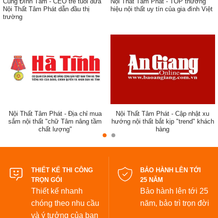
Cung Đình Tâm - CEO trẻ tuổi đưa
Nội Thất Tâm Phát - TOP thương
Nội Thất Tâm Phát dẫn đầu thị
hiệu nội thất uy tín của gia đình Việt
trường
ẹp,
Nội Thất Tâm Phát - Địa chỉ mua
Nội Thất Tâm Phát - Cập nhật xu
sắm nội thất "chữ Tâm nâng tầm
hướng nội thất bắt kịp "trend" khách
chất lượng"
hàng
đẹp
THIẾT KẾ THI CÔNG
BẢO HÀNH LÊN TỚI
TRỌN GÓI
25 NĂM
Thiết kế nhanh
Bảo hành lên tới 25
chóng theo nhu cầu
năm,
bảo trì trọn đời
và ý tưởng của bạn