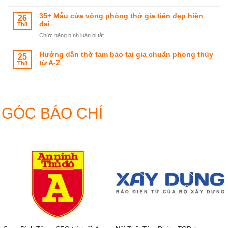
chuẩn
chuẩn
Kích
đúng
nhỏ
hút
thước
35+ Mẫu cửa võng phòng thờ gia tiên đẹp hiện
26
phong
gọn
tài
khám
đại
Th8
thủy
tối
lộc
thờ
ưu
ở
Chức năng bình luận bị tắt
gia
không
35+
tiên
gian
Mẫu
Hướng dẫn thờ tam bảo tại gia chuẩn phong thủy
25
chuẩn
thờ
cửa
từ A-Z
Th8
thước
võng
lỗ
phòng
Ban
thờ
gia
tiên
GÓC BÁO CHÍ
đẹp
hiện
đại