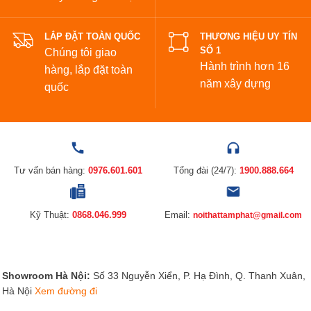
LẮP ĐẶT TOÀN QUỐC
THƯƠNG HIỆU UY TÍN
SỐ 1
Chúng tôi giao
Hành trình hơn 16
hàng, lắp đặt toàn
năm xây dựng
quốc
Tư vấn bán hàng:
0976.601.601
Tổng đài (24/7):
1900.888.664
Kỹ Thuật:
0868.046.999
Email:
noithattamphat@gmail.com
Showroom Hà Nội:
Số 33 Nguyễn Xiển, P. Hạ Đình, Q. Thanh Xuân,
Hà Nội
Xem đường đi