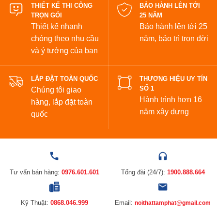
THIẾT KẾ THI CÔNG
BẢO HÀNH LÊN TỚI
TRỌN GÓI
25 NĂM
Thiết kế nhanh
Bảo hành lên tới 25
chóng theo nhu cầu
năm,
bảo trì trọn đời
và ý tưởng của bạn
LẮP ĐẶT TOÀN QUỐC
THƯƠNG HIỆU UY TÍN
SỐ 1
Chúng tôi giao
Hành trình hơn 16
hàng, lắp đặt toàn
năm xây dựng
quốc
Tư vấn bán hàng:
0976.601.601
Tổng đài (24/7):
1900.888.664
Kỹ Thuật:
0868.046.999
Email:
noithattamphat@gmail.com