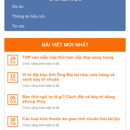
Dự án
Thông tin hữu ích
Tin tức
BÀI VIẾT MỚI NHẤT
TOP các mẫu sập thờ tam cấp đẹp sang trọng
29
Th1
ở
Chức năng bình luận bị tắt
TOP
các
Vị trí đặt bàn thờ Ông Địa tại nhà, cửa hàng và
12
mẫu
cách bày trí chuẩn
Th1
sập
ở
Chức năng bình luận bị tắt
thờ
Vị
tam
trí
Bàn thờ ngũ tự là gì? Cách đặt và bày trí đúng
05
cấp
đặt
phong thủy
Th11
đẹp
bàn
ở
Chức năng bình luận bị tắt
sang
thờ
Bàn
trọng
Ông
thờ
Các loại kích thước án gian thờ chuẩn hút tài lộc
30
Địa
ngũ
Th9
tại
ở
Chức năng bình luận bị tắt
tự
nhà,
Các