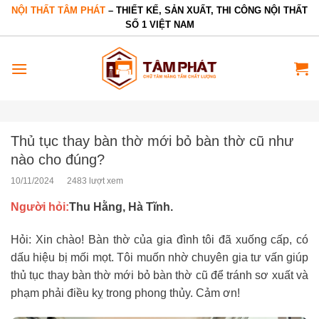
Bỏ
NỘI THẤT TÂM PHÁT
– THIẾT KẾ, SẢN XUẤT, THI CÔNG NỘI THẤT
SỐ 1 VIỆT NAM
qua
nội
dung
Thủ tục thay bàn thờ mới bỏ bàn thờ cũ như
nào cho đúng?
10/11/2024
2483 lượt xem
Người hỏi:
Thu Hằng, Hà Tĩnh.
Hỏi: Xin chào! Bàn thờ của gia đình tôi đã xuống cấp, có
dấu hiệu bị mối mọt. Tôi muốn nhờ chuyên gia tư vấn giúp
thủ tục thay bàn thờ mới bỏ bàn thờ cũ để tránh sơ xuất và
phạm phải điều kỵ trong phong thủy. Cảm ơn!