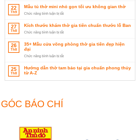
là
cửa
loại
Mẫu tủ thờ mini nhỏ gọn tối ưu không gian thờ
22
gì?
hàng
kích
Th9
Cách
ở
Chức năng bình luận bị tắt
và
thước
đặt
Mẫu
cách
án
và
tủ
Kích thước khám thờ gia tiên chuẩn thước lỗ Ban
27
bày
gian
bày
thờ
Th8
trí
thờ
ở
Chức năng bình luận bị tắt
trí
mini
chuẩn
chuẩn
Kích
đúng
nhỏ
hút
thước
35+ Mẫu cửa võng phòng thờ gia tiên đẹp hiện
26
phong
gọn
tài
khám
đại
Th8
thủy
tối
lộc
thờ
ưu
ở
Chức năng bình luận bị tắt
gia
không
35+
tiên
gian
Mẫu
Hướng dẫn thờ tam bảo tại gia chuẩn phong thủy
25
chuẩn
thờ
cửa
từ A-Z
Th8
thước
võng
lỗ
phòng
Ban
thờ
gia
tiên
GÓC BÁO CHÍ
đẹp
hiện
đại