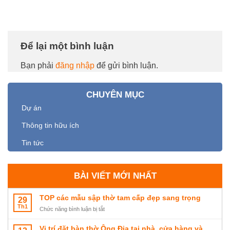
Để lại một bình luận
Bạn phải
đăng nhập
để gửi bình luận.
CHUYÊN MỤC
Dự án
Thông tin hữu ích
Tin tức
BÀI VIẾT MỚI NHẤT
TOP các mẫu sập thờ tam cấp đẹp sang trọng
29
Th1
ở
Chức năng bình luận bị tắt
TOP
các
Vị trí đặt bàn thờ Ông Địa tại nhà, cửa hàng và