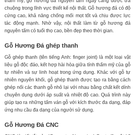
thẩm mỹ, gỗ hương đá nguyên tấm ngày càng được ưa
chuộng trong lĩnh vực thiết kế nội thất. Gỗ hương đá có độ
cứng cao, khả năng chống mối mọt tốt và chịu được lực
tác động mạnh. Nhờ vậy, nội thất làm từ gỗ hương đá
nguyên tấm có tuổi thọ cao, bền đẹp theo thời gian.
Gỗ Hương Đá ghép thanh
Gỗ ghép thanh (tên tiếng Anh: finger joint) là một loại vật
liệu gỗ độc đáo, kết hợp hài hòa giữa tính thẩm mỹ của gỗ
tự nhiên và sự linh hoạt trong ứng dụng. Khác với gỗ tự
nhiên nguyên khối, gỗ ghép thanh được tạo ra bằng cách
ghép nối các thanh gỗ nhỏ lại với nhau bằng chất kết dính
chuyên dụng dưới áp suất và nhiệt độ cao. Quá trình này
giúp tạo ra những tấm ván gỗ với kích thước đa dạng, đáp
ứng nhu cầu đa dạng của người sử dụng.
Gỗ Hương Đá CNC