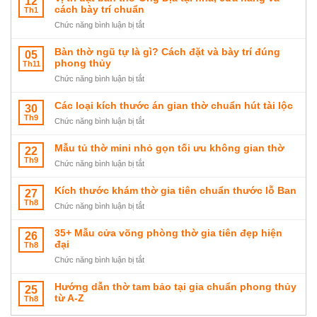
12
mẫu
cách bày trí chuẩn
Th1
sập
ở
Chức năng bình luận bị tắt
thờ
Vị
tam
trí
Bàn thờ ngũ tự là gì? Cách đặt và bày trí đúng
05
cấp
đặt
phong thủy
Th11
đẹp
bàn
ở
Chức năng bình luận bị tắt
sang
thờ
Bàn
trọng
Ông
thờ
Các loại kích thước án gian thờ chuẩn hút tài lộc
30
Địa
ngũ
Th9
tại
ở
Chức năng bình luận bị tắt
tự
nhà,
Các
là
cửa
loại
Mẫu tủ thờ mini nhỏ gọn tối ưu không gian thờ
22
gì?
hàng
kích
Th9
Cách
ở
Chức năng bình luận bị tắt
và
thước
đặt
Mẫu
cách
án
và
tủ
Kích thước khám thờ gia tiên chuẩn thước lỗ Ban
27
bày
gian
bày
thờ
Th8
trí
thờ
ở
Chức năng bình luận bị tắt
trí
mini
chuẩn
chuẩn
Kích
đúng
nhỏ
hút
thước
35+ Mẫu cửa võng phòng thờ gia tiên đẹp hiện
26
phong
gọn
tài
khám
đại
Th8
thủy
tối
lộc
thờ
ưu
ở
Chức năng bình luận bị tắt
gia
không
35+
tiên
gian
Mẫu
Hướng dẫn thờ tam bảo tại gia chuẩn phong thủy
25
chuẩn
thờ
cửa
từ A-Z
Th8
thước
võng
lỗ