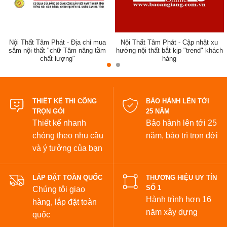
Nội Thất Tâm Phát - Địa chỉ mua
Nội Thất Tâm Phát - Cập nhật xu
sắm nội thất "chữ Tâm nâng tầm
hướng nội thất bắt kịp "trend" khách
chất lượng"
hàng
đẹp
THIẾT KẾ THI CÔNG
BẢO HÀNH LÊN TỚI
TRỌN GÓI
25 NĂM
Thiết kế nhanh
Bảo hành lên tới 25
chóng theo nhu cầu
năm,
bảo trì trọn đời
và ý tưởng của bạn
LẮP ĐẶT TOÀN QUỐC
THƯƠNG HIỆU UY TÍN
SỐ 1
Chúng tôi giao
Hành trình hơn 16
hàng, lắp đặt toàn
năm xây dựng
quốc