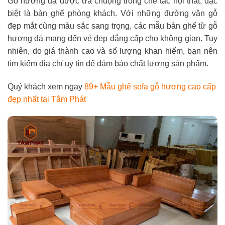
Gỗ hương đá được ưa chuộng trong chế tác nội thất, đặc
biệt là bàn ghế phòng khách. Với những đường vân gỗ
đẹp mắt cùng màu sắc sang trọng, các mẫu bàn ghế từ gỗ
hương đá mang đến vẻ đẹp đẳng cấp cho không gian. Tuy
nhiên, do giá thành cao và số lượng khan hiếm, bạn nên
tìm kiếm địa chỉ uy tín để đảm bảo chất lượng sản phẩm.
Quý khách xem ngay
89+ Mẫu ghế sofa gỗ hương cao cấp
đẹp nhất tại Tâm Phát