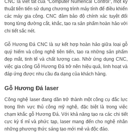
CNC là viết tắt của “Computer Numerical Control”, một kỹ
thuật tiên tiến sử dụng chương trình máy tính để điều khiển
các máy gia công. CNC đảm bảo độ chính xác tuyệt đối
trong từng đường cắt, khắc, tạo ra sản phẩm hoàn hảo với
chi tiết sắc nét.
Gỗ Hương Đá CNC là sự kết hợp hoàn hảo giữa loại gỗ
quý hiếm và công nghệ tiên tiến, tạo ra những sản phẩm
đẹp mắt, tinh tế và chất lượng cao. Nhờ ứng dụng CNC,
việc gia công Gỗ Hương Đá trở nên hiệu quả, linh hoạt và
đáp ứng được nhu cầu đa dạng của khách hàng.
Gỗ Hương Đá laser
Công nghệ laser đang dần trở thành một công cụ đắc lực
trong lĩnh vực thủ công mỹ nghệ, đặc biệt là trong việc
chạm khắc gỗ Hương Đá. Với khả năng tạo ra các chi tiết
cực kỳ tỉ mỉ và phức tạp, laser mang đến cho nghệ nhân
những phương thức sáng tạo mới mẻ và độc đáo.