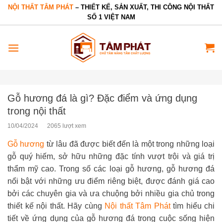
Bỏ
NỘI THẤT TÂM PHÁT
– THIẾT KẾ, SẢN XUẤT, THI CÔNG NỘI THẤT
SỐ 1 VIỆT NAM
qua
nội
dung
Gỗ hương đá là gì? Đặc điểm và ứng dụng
trong nội thất
10/04/2024
2065 lượt xem
Gỗ hương
từ lâu đã được biết đến là một trong những loại
gỗ quý hiếm, sở hữu những đặc tính vượt trội và giá trị
thẩm mỹ cao. Trong số các loại gỗ hương, gỗ hương đá
nổi bật với những ưu điểm riêng biệt, được đánh giá cao
bởi các chuyên gia và ưa chuộng bởi nhiều gia chủ trong
thiết kế nội thất. Hãy cùng
Nội thất Tâm Phát
tìm hiểu chi
tiết về ứng dụng của gỗ hương đá trong cuộc sống hiện