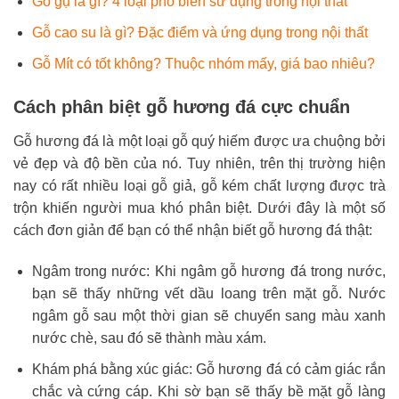
Gỗ gụ là gì? 4 loại phổ biến sử dụng trong nội thất
Gỗ cao su là gì? Đặc điểm và ứng dụng trong nội thất
Gỗ Mít có tốt không? Thuộc nhóm mấy, giá bao nhiêu?
Cách phân biệt gỗ hương đá cực chuẩn
Gỗ hương đá là một loại gỗ quý hiếm được ưa chuộng bởi
vẻ đẹp và độ bền của nó. Tuy nhiên, trên thị trường hiện
nay có rất nhiều loại gỗ giả, gỗ kém chất lượng được trà
trộn khiến người mua khó phân biệt. Dưới đây là một số
cách đơn giản để bạn có thể nhận biết gỗ hương đá thật:
Ngâm trong nước: Khi ngâm gỗ hương đá trong nước,
bạn sẽ thấy những vết dầu loang trên mặt gỗ. Nước
ngâm gỗ sau một thời gian sẽ chuyển sang màu xanh
nước chè, sau đó sẽ thành màu xám.
Khám phá bằng xúc giác: Gỗ hương đá có cảm giác rắn
chắc và cứng cáp. Khi sờ bạn sẽ thấy bề mặt gỗ làng