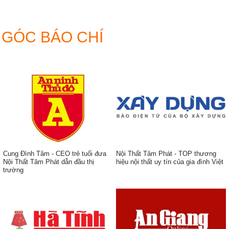
phòng
Ban
thờ
gia
tiên
GÓC BÁO CHÍ
đẹp
hiện
đại
Cung Đình Tâm - CEO trẻ tuổi đưa
Nội Thất Tâm Phát - TOP thương
Nội Thất Tâm Phát dẫn đầu thị
hiệu nội thất uy tín của gia đình Việt
trường
ẹp,