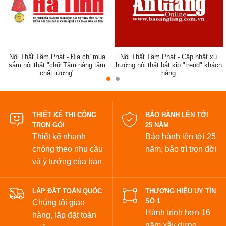
Nội Thất Tâm Phát - Địa chỉ mua
Nội Thất Tâm Phát - Cập nhật xu
sắm nội thất "chữ Tâm nâng tầm
hướng nội thất bắt kịp "trend" khách
chất lượng"
hàng
đẹp
THIẾT KẾ THI CÔNG
BẢO HÀNH LÊN TỚI
TRỌN GÓI
25 NĂM
Thiết kế nhanh
Bảo hành lên tới 25
chóng theo nhu cầu
năm,
bảo trì trọn đời
và ý tưởng của bạn
LẮP ĐẶT TOÀN QUỐC
THƯƠNG HIỆU UY TÍN
SỐ 1
Chúng tôi giao
Hành trình hơn 16
hàng, lắp đặt toàn
năm xây dựng