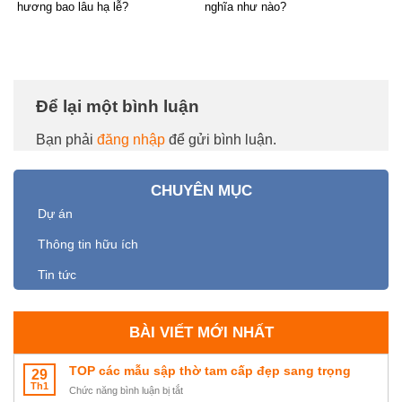
hương bao lâu hạ lễ?
nghĩa như nào?
Để lại một bình luận
Bạn phải
đăng nhập
để gửi bình luận.
CHUYÊN MỤC
Dự án
Thông tin hữu ích
Tin tức
BÀI VIẾT MỚI NHẤT
TOP các mẫu sập thờ tam cấp đẹp sang trọng
29
Th1
ở
Chức năng bình luận bị tắt