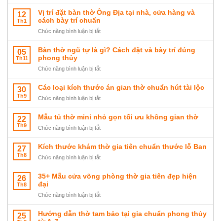
TOP
các
Vị trí đặt bàn thờ Ông Địa tại nhà, cửa hàng và
12
mẫu
cách bày trí chuẩn
Th1
sập
ở
Chức năng bình luận bị tắt
thờ
Vị
tam
trí
Bàn thờ ngũ tự là gì? Cách đặt và bày trí đúng
05
cấp
đặt
phong thủy
Th11
đẹp
bàn
ở
Chức năng bình luận bị tắt
sang
thờ
Bàn
trọng
Ông
thờ
Các loại kích thước án gian thờ chuẩn hút tài lộc
30
Địa
ngũ
Th9
tại
ở
Chức năng bình luận bị tắt
tự
nhà,
Các
là
cửa
loại
Mẫu tủ thờ mini nhỏ gọn tối ưu không gian thờ
22
gì?
hàng
kích
Th9
Cách
ở
Chức năng bình luận bị tắt
và
thước
đặt
Mẫu
cách
án
và
tủ
Kích thước khám thờ gia tiên chuẩn thước lỗ Ban
27
bày
gian
bày
thờ
Th8
trí
thờ
ở
Chức năng bình luận bị tắt
trí
mini
chuẩn
chuẩn
Kích
đúng
nhỏ
hút
thước
35+ Mẫu cửa võng phòng thờ gia tiên đẹp hiện
26
phong
gọn
tài
khám
đại
Th8
thủy
tối
lộc
thờ
ưu
ở
Chức năng bình luận bị tắt
gia
không
35+
tiên
gian
Mẫu
Hướng dẫn thờ tam bảo tại gia chuẩn phong thủy
25
chuẩn
thờ
cửa