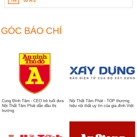
từ A-Z
Th8
thước
võng
lỗ
phòng
Ban
thờ
gia
tiên
GÓC BÁO CHÍ
đẹp
hiện
đại
Cung Đình Tâm - CEO trẻ tuổi đưa
Nội Thất Tâm Phát - TOP thương
Nội Thất Tâm Phát dẫn đầu thị
hiệu nội thất uy tín của gia đình Việt
trường
ẹp,