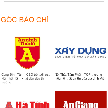
lỗ
phòng
Ban
thờ
gia
tiên
GÓC BÁO CHÍ
đẹp
hiện
đại
Cung Đình Tâm - CEO trẻ tuổi đưa
Nội Thất Tâm Phát - TOP thương
Nội Thất Tâm Phát dẫn đầu thị
hiệu nội thất uy tín của gia đình Việt
trường
ẹp,