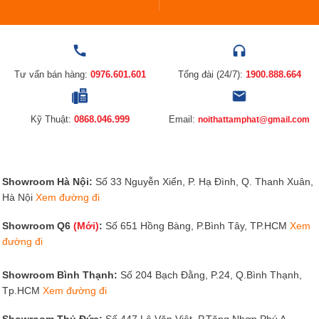
Tư vấn bán hàng:
0976.601.601
Tổng đài (24/7):
1900.888.664
Kỹ Thuật:
0868.046.999
Email:
noithattamphat@gmail.com
Showroom Hà Nội:
Số 33 Nguyễn Xiển, P. Hạ Đình, Q. Thanh Xuân,
Hà Nội
Xem đường đi
Showroom Q6
(Mới)
:
Số 651 Hồng Bàng, P.Bình Tây, TP.HCM
Xem
đường đi
Showroom Bình Thạnh:
Số 204 Bạch Đằng, P.24, Q.Bình Thạnh,
Tp.HCM
Xem đường đi
Showroom Thủ Đức:
Số 447 Lê Văn Việt, P.Tăng Nhơn Phú A,