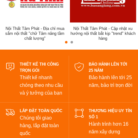
Nội Thất Tâm Phát - Địa chỉ mua
Nội Thất Tâm Phát - Cập nhật xu
sắm nội thất "chữ Tâm nâng tầm
hướng nội thất bắt kịp "trend" khách
chất lượng"
hàng
đẹp
THIẾT KẾ THI CÔNG
BẢO HÀNH LÊN TỚI
TRỌN GÓI
25 NĂM
Thiết kế nhanh
Bảo hành lên tới 25
chóng theo nhu cầu
năm,
bảo trì trọn đời
và ý tưởng của bạn
LẮP ĐẶT TOÀN QUỐC
THƯƠNG HIỆU UY TÍN
SỐ 1
Chúng tôi giao
Hành trình hơn 16
hàng, lắp đặt toàn
năm xây dựng
quốc