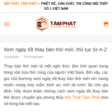
Bỏ
NỘI THẤT TÂM PHÁT
– THIẾT KẾ, SẢN XUẤT, THI CÔNG NỘI THẤT
SỐ 1 VIỆT NAM
qua
nội
dung
Xem ngày tốt thay bàn thờ mới, thủ tục từ A-Z
11/06/2024
7079 lượt xem
Thay bàn thờ mới là một nghi thức tâm linh quan trọng
trong văn hóa thờ cúng của người Việt Nam. Bởi vậy, các
gia chủ thường xem ngày tốt thay bàn thờ mới với mong
muốn mang may mắn, bình an, rinh tài rước lộc cho gia
đình. Hãy tham khảo những cách xem ngày tốt thay bàn
thờ được chuyên gia phong thủy
Nội Thất Tâm Phát
chia
sẻ trong bài viết sau.