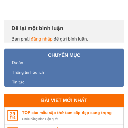
Để lại một bình luận
Bạn phải
đăng nhập
để gửi bình luận.
CHUYÊN MỤC
Dự án
Thông tin hữu ích
Tin tức
BÀI VIẾT MỚI NHẤT
TOP các mẫu sập thờ tam cấp đẹp sang trọng
29
Th1
ở
Chức năng bình luận bị tắt
TOP