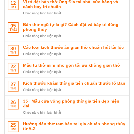
các
Vị trí đặt bàn thờ Ông Địa tại nhà, cửa hàng và
12
mẫu
cách bày trí chuẩn
Th1
sập
ở
Chức năng bình luận bị tắt
thờ
Vị
tam
trí
Bàn thờ ngũ tự là gì? Cách đặt và bày trí đúng
05
cấp
đặt
phong thủy
Th11
đẹp
bàn
ở
Chức năng bình luận bị tắt
sang
thờ
Bàn
trọng
Ông
thờ
Các loại kích thước án gian thờ chuẩn hút tài lộc
30
Địa
ngũ
Th9
tại
ở
Chức năng bình luận bị tắt
tự
nhà,
Các
là
cửa
loại
Mẫu tủ thờ mini nhỏ gọn tối ưu không gian thờ
22
gì?
hàng
kích
Th9
Cách
ở
Chức năng bình luận bị tắt
và
thước
đặt
Mẫu
cách
án
và
tủ
Kích thước khám thờ gia tiên chuẩn thước lỗ Ban
27
bày
gian
bày
thờ
Th8
trí
thờ
ở
Chức năng bình luận bị tắt
trí
mini
chuẩn
chuẩn
Kích
đúng
nhỏ
hút
thước
35+ Mẫu cửa võng phòng thờ gia tiên đẹp hiện
26
phong
gọn
tài
khám
đại
Th8
thủy
tối
lộc
thờ
ưu
ở
Chức năng bình luận bị tắt
gia
không
35+
tiên
gian
Mẫu
Hướng dẫn thờ tam bảo tại gia chuẩn phong thủy
25
chuẩn
thờ
cửa
từ A-Z
Th8
thước
võng