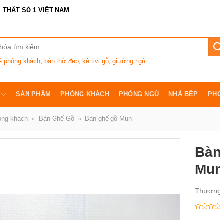
I THẤT SỐ 1 VIỆT NAM
ế phòng khách
,
bàn thờ đẹp
,
kệ tivi gỗ
,
giường ngủ
...
SẢN PHẨM
PHÒNG KHÁCH
PHÒNG NGỦ
NHÀ BẾP
PH
òng khách
»
Bàn Ghế Gỗ
»
Bàn ghế gỗ Mun
Bàn
Mun
Thương
Được