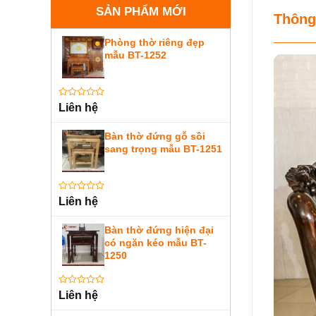
123
sa
SẢN PHẨM MỚI
Thông
Phòng thờ riêng đẹp
mẫu BT-1252
Được
Liên hệ
xếp
hạng
0
Bàn thờ đứng gỗ sồi
5
sang trọng mẫu BT-1251
sao
Được
Liên hệ
xếp
hạng
0
Bàn thờ đứng hiện đại
5
có ngăn kéo mẫu BT-
sao
1250
Được
Liên hệ
xếp
hạng