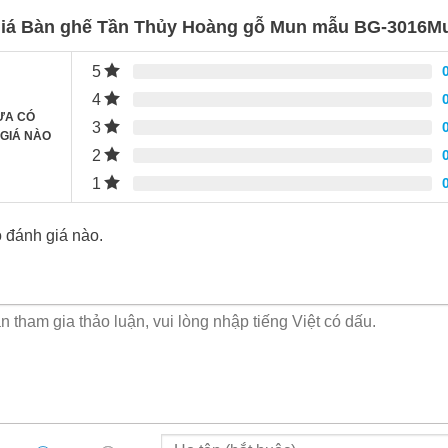
iá Bàn ghế Tần Thủy Hoàng gỗ Mun mẫu BG-3016M
5
4
ƯA CÓ
3
GIÁ NÀO
2
1
 đánh giá nào.