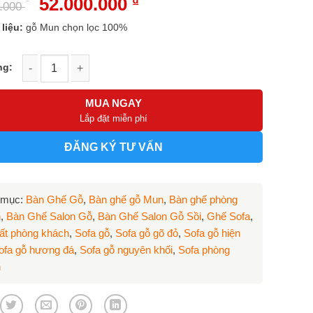
Giá
52.000.000
₫
Giá
0.000
gốc
hiện
là:
tại
 liệu:
gỗ Mun chọn lọc 100%
61.000.000 ₫.
là:
52.000.000 ₫.
ế Tần Thủy Hoàng gỗ Mun mẫu BG-3016Mun số lượng
MUA NGAY
Lắp đặt miễn phí
ĐĂNG KÝ TƯ VẤN
 mục:
Bàn Ghế Gỗ
,
Bàn ghế gỗ Mun
,
Bàn ghế phòng
h
,
Bàn Ghế Salon Gỗ
,
Bàn Ghế Salon Gỗ Sồi
,
Ghế Sofa
,
hất phòng khách
,
Sofa gỗ
,
Sofa gỗ gõ đỏ
,
Sofa gỗ hiện
ofa gỗ hương đá
,
Sofa gỗ nguyên khối
,
Sofa phòng
h