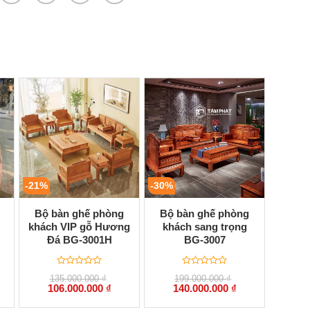
-21%
-30%
Bộ bàn ghế phòng
Bộ bàn ghế phòng
khách VIP gỗ Hương
khách sang trọng
Đá BG-3001H
BG-3007
Được
Được
135.000.000
₫
199.000.000
₫
xếp
xếp
Giá
Giá
Giá
Giá
106.000.000
₫
140.000.000
₫
hạng
hạng
gốc
hiện
gốc
hiện
0
0
là:
tại
là:
tại
5
5