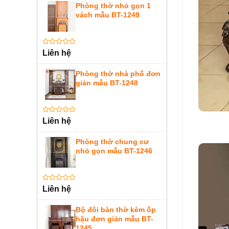
0
Phòng thờ nhỏ gọn 1
5
vách mẫu BT-1249
sao
Được
Liên hệ
xếp
hạng
0
Phòng thờ nhà phố đơn
5
giản mẫu BT-1248
sao
Được
Liên hệ
xếp
hạng
0
Phòng thờ chung cư
5
nhỏ gọn mẫu BT-1246
sao
Được
Liên hệ
xếp
hạng
0
Bộ đôi bàn thờ kèm ốp
5
hậu đơn giản mẫu BT-
sao
1245