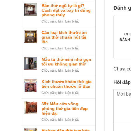
cấp
trí
Bàn thờ ngũ tự là gì?
Đánh g
đẹp
đặt
Cách đặt và bày trí đúng
sang
bàn
phong thủy
trọng
thờ
ở
Chức năng bình luận bị tắt
Ông
Bàn
Địa
thờ
Các loại kích thước án
CH
tại
ngũ
gian thờ chuẩn hút tài
nhà,
ĐÁNH 
tự
lộc
cửa
là
ở
Chức năng bình luận bị tắt
hàng
gì?
Các
và
Cách
loại
Mẫu tủ thờ mini nhỏ gọn
cách
đặt
kích
tối ưu không gian thờ
bày
và
thước
Chưa có
trí
ở
Chức năng bình luận bị tắt
bày
án
chuẩn
Mẫu
trí
gian
tủ
đúng
Kích thước khám thờ gia
Hỏi đáp
thờ
thờ
tiên chuẩn thước lỗ Ban
phong
chuẩn
mini
thủy
ở
Chức năng bình luận bị tắt
hút
nhỏ
Kích
tài
gọn
thước
lộc
35+ Mẫu cửa võng
tối
khám
phòng thờ gia tiên đẹp
ưu
thờ
hiện đại
không
gia
ở
Chức năng bình luận bị tắt
gian
tiên
35+
thờ
chuẩn
Mẫu
Hướng dẫn thờ tam bảo