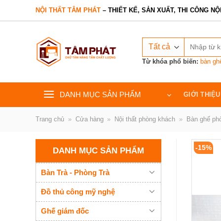
Bỏ
NỘI THẤT TÂM PHÁT
– THIẾT KẾ, SẢN XUẤT, THI CÔNG NỘ
qua
nội
Tìm
dung
kiếm:
Từ khóa phổ biến:
bàn gh
DANH MỤC SẢN PHẨM
GIỚI THIỆU
Trang chủ
»
Cửa hàng
»
Nội thất phòng khách
»
Bàn ghế ph
-15%
DANH MỤC SẢN PHẨM
Bàn Trà - Phòng Trà
Đồ thủ công mỹ nghệ
Ghế giám đốc