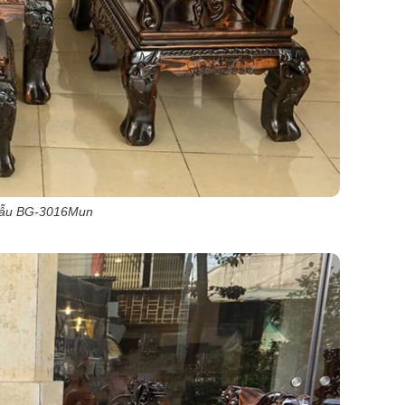
mẫu BG-3016Mun