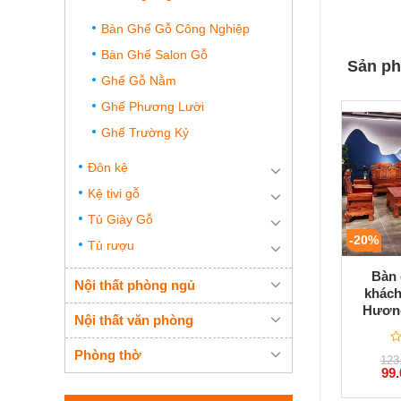
Bàn Ghế Gỗ Công Nghiệp
Bàn Ghế Salon Gỗ
Sản ph
Ghế Gỗ Nằm
Ghế Phương Lười
Ghế Trường Kỷ
Đôn kệ
Kệ tivi gỗ
Tủ Giày Gỗ
-20%
Tủ rượu
Bàn 
Nội thất phòng ngủ
khách
Hươn
Nội thất văn phòng
Phòng thờ
Đ
123
x
Giá
99
h
gốc
0
là:
5