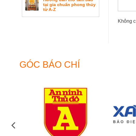
thước
cửa
tại gia chuẩn phong thủy
lỗ
võng
từ A-Z
Ban
phòng
thờ
Không c
gia
tiên
đẹp
hiện
đại
GÓC BÁO CHÍ