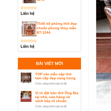
Được
Liên hệ
xếp
hạng
0
Thiết kế phòng thờ đẹp
5
chuẩn phong thủy mẫu
sao
BT-1244
Được
Liên hệ
xếp
hạng
0
5
sao
BÀI VIẾT MỚI
TOP các mẫu sập thờ
tam cấp đẹp sang trọng
ở
Chức năng bình luận bị tắt
TOP
các
Vị trí đặt bàn thờ Ông Địa
mẫu
tại nhà, cửa hàng và
sập
cách bày trí chuẩn
thờ
ở
Chức năng bình luận bị tắt
tam
Vị