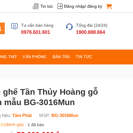
Tin tức
Đăng nhập/ đăng ký
Tư vấn bán hàng
Tổng đài (24/24)
0976.601.601
1900.888.664
ÒNG THỜ
VĂN PHÒNG
BÀN TRÀ
TIN TỨC
 ghế Tần Thủy Hoàng gỗ
 mẫu BG-3016Mun
 hiệu:
Tâm Phát
MSP:
BG-3016Mun
(đánh giá)
1
đã bán
₫