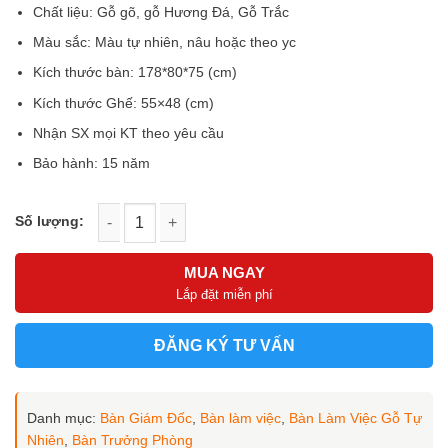
0
là:
tại
Chất liệu: Gỗ gõ, gỗ Hương Đá, Gỗ Trắc
5
18.000.000 ₫.
là:
sao
Màu sắc: Màu tự nhiên, nâu hoặc theo yc
16.000.000 ₫.
Kích thước bàn: 178*80*75 (cm)
Kích thước Ghế: 55×48 (cm)
Nhận SX mọi KT theo yêu cầu
Bảo hành: 15 năm
Bàn làm việc cao cấp LV-10012 số lượng
MUA NGAY
Lắp đặt miễn phí
ĐĂNG KÝ TƯ VẤN
Danh mục:
Bàn Giám Đốc
,
Bàn làm việc
,
Bàn Làm Việc Gỗ Tự
Nhiên
,
Bàn Trưởng Phòng