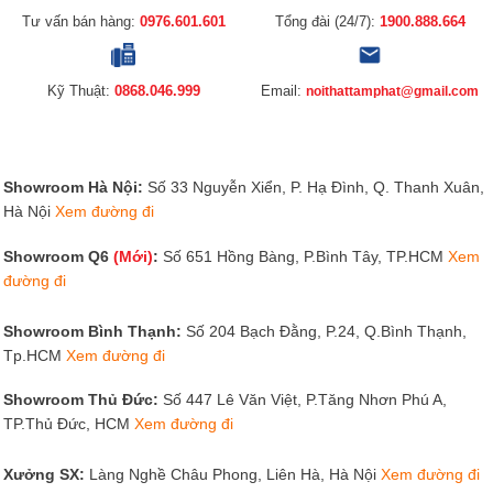
Tư vấn bán hàng:
0976.601.601
Tổng đài (24/7):
1900.888.664
Kỹ Thuật:
0868.046.999
Email:
noithattamphat@gmail.com
Showroom Hà Nội:
Số 33 Nguyễn Xiển, P. Hạ Đình, Q. Thanh Xuân,
Hà Nội
Xem đường đi
Showroom Q6
(Mới)
:
Số 651 Hồng Bàng, P.Bình Tây, TP.HCM
Xem
đường đi
Showroom Bình Thạnh:
Số 204 Bạch Đằng, P.24, Q.Bình Thạnh,
Tp.HCM
Xem đường đi
Showroom Thủ Đức:
Số 447 Lê Văn Việt, P.Tăng Nhơn Phú A,
TP.Thủ Đức, HCM
Xem đường đi
Xưởng SX:
Làng Nghề Châu Phong, Liên Hà, Hà Nội
Xem đường đi