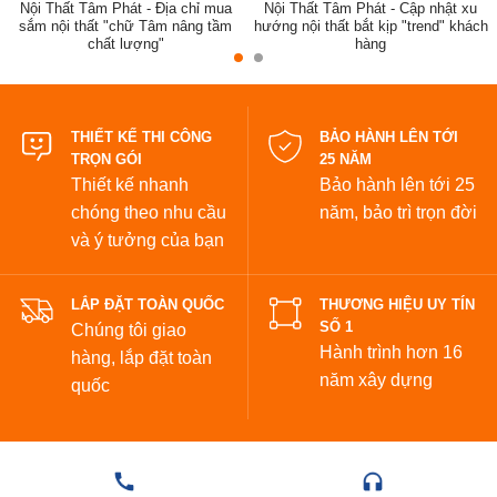
Nội Thất Tâm Phát - Địa chỉ mua
Nội Thất Tâm Phát - Cập nhật xu
sắm nội thất "chữ Tâm nâng tầm
hướng nội thất bắt kịp "trend" khách
chất lượng"
hàng
đẹp
THIẾT KẾ THI CÔNG
BẢO HÀNH LÊN TỚI
TRỌN GÓI
25 NĂM
Thiết kế nhanh
Bảo hành lên tới 25
chóng theo nhu cầu
năm,
bảo trì trọn đời
và ý tưởng của bạn
LẮP ĐẶT TOÀN QUỐC
THƯƠNG HIỆU UY TÍN
SỐ 1
Chúng tôi giao
Hành trình hơn 16
hàng, lắp đặt toàn
năm xây dựng
quốc