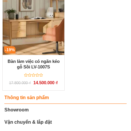
sao
sao
-19%
Bàn làm việc có ngăn kéo
gỗ Sồi LV-1007S
Được
Giá
Giá
14.500.000
₫
17.800.000
₫
xếp
gốc
hiện
hạng
là:
tại
0
17.800.000 ₫.
là:
5
14.500.000 ₫.
Thông tin sản phẩm
sao
Showroom
Vận chuyển & lắp đặt