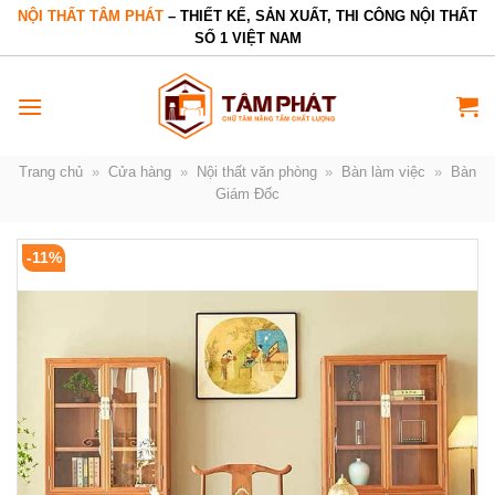
Bỏ
NỘI THẤT TÂM PHÁT
– THIẾT KẾ, SẢN XUẤT, THI CÔNG NỘI THẤT
SỐ 1 VIỆT NAM
qua
nội
dung
Trang chủ
»
Cửa hàng
»
Nội thất văn phòng
»
Bàn làm việc
»
Bàn
Giám Đốc
-11%