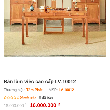
Bàn làm việc cao cấp LV-10012
Thương hiệu:
Tâm Phát
MSP:
LV-10012
(đánh giá)
0
đã bán
Được
₫
Giá
16.000.000
Giá
₫
18.000.000
xếp
gốc
hiện
hạng