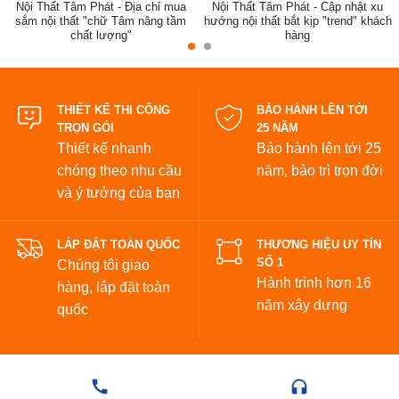
Nội Thất Tâm Phát - Địa chỉ mua
Nội Thất Tâm Phát - Cập nhật xu
sắm nội thất "chữ Tâm nâng tầm
hướng nội thất bắt kịp "trend" khách
chất lượng"
hàng
đẹp
THIẾT KẾ THI CÔNG
BẢO HÀNH LÊN TỚI
TRỌN GÓI
25 NĂM
Thiết kế nhanh
Bảo hành lên tới 25
chóng theo nhu cầu
năm,
bảo trì trọn đời
và ý tưởng của bạn
LẮP ĐẶT TOÀN QUỐC
THƯƠNG HIỆU UY TÍN
SỐ 1
Chúng tôi giao
Hành trình hơn 16
hàng, lắp đặt toàn
năm xây dựng
quốc