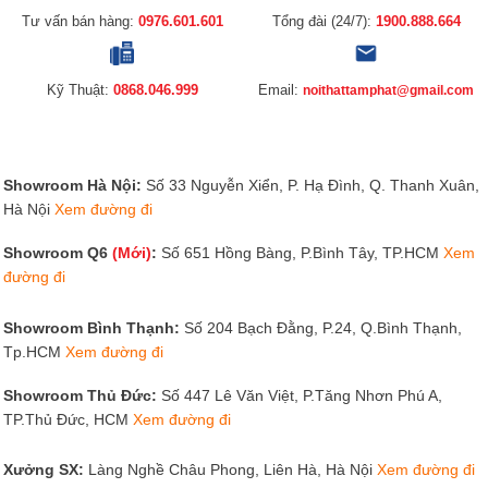
Tư vấn bán hàng:
0976.601.601
Tổng đài (24/7):
1900.888.664
Kỹ Thuật:
0868.046.999
Email:
noithattamphat@gmail.com
Showroom Hà Nội:
Số 33 Nguyễn Xiển, P. Hạ Đình, Q. Thanh Xuân,
Hà Nội
Xem đường đi
Showroom Q6
(Mới)
:
Số 651 Hồng Bàng, P.Bình Tây, TP.HCM
Xem
đường đi
Showroom Bình Thạnh:
Số 204 Bạch Đằng, P.24, Q.Bình Thạnh,
Tp.HCM
Xem đường đi
Showroom Thủ Đức:
Số 447 Lê Văn Việt, P.Tăng Nhơn Phú A,
TP.Thủ Đức, HCM
Xem đường đi
Xưởng SX:
Làng Nghề Châu Phong, Liên Hà, Hà Nội
Xem đường đi