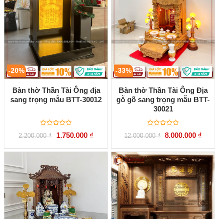
-20%
-33%
Bàn thờ Thần Tài Ông địa
Bàn thờ Thần Tài Ông Địa
sang trọng mẫu BTT-30012
gỗ gõ sang trọng mẫu BTT-
30021
Được
Được
Giá
Giá
Giá
Giá
1.750.000
₫
8.000.000
₫
2.200.000
₫
12.000.000
₫
xếp
xếp
gốc
hiện
gốc
hiện
hạng
hạng
là:
tại
là:
tại
0
0
2.200.000 ₫.
là:
12.000.000 ₫.
là:
5
5
1.750.000 ₫.
8.000
sao
sao