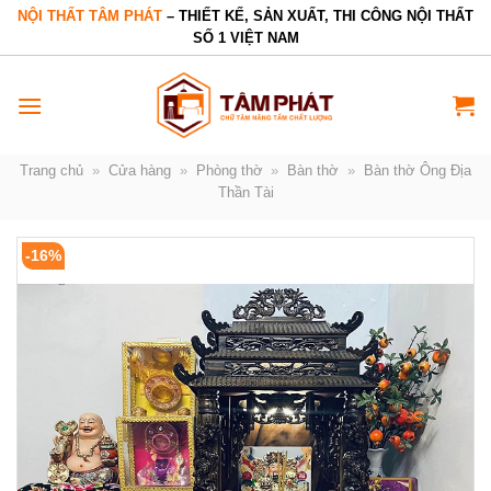
Bỏ
NỘI THẤT TÂM PHÁT
– THIẾT KẾ, SẢN XUẤT, THI CÔNG NỘI THẤT
SỐ 1 VIỆT NAM
qua
nội
dung
Trang chủ
»
Cửa hàng
»
Phòng thờ
»
Bàn thờ
»
Bàn thờ Ông Địa
Thần Tài
-16%