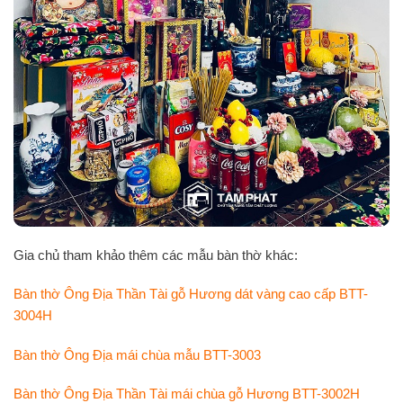
Gia chủ tham khảo thêm các mẫu bàn thờ khác:
Bàn thờ Ông Địa Thần Tài gỗ Hương dát vàng cao cấp BTT-
3004H
Bàn thờ Ông Địa mái chùa mẫu BTT-3003
Bàn thờ Ông Địa Thần Tài mái chùa gỗ Hương BTT-3002H