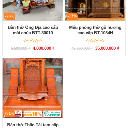
-26%
-17%
Bàn thờ Ông Địa cao cấp
Mẫu phòng thờ gỗ hương
mái chùa BTT-30010
cao cấp BT-1034H
Được
Được
Giá
Giá
Giá
Giá
4.800.000
₫
35.000.000
₫
6.500.000
₫
42.000.000
₫
xếp
xếp
gốc
hiện
gốc
hiện
hạng
hạng
là:
tại
là:
tại
0
0
6.500.000 ₫.
là:
42.000.000 ₫.
là:
5
5
4.800.000 ₫.
35.00
sao
sao
-31%
Bàn thờ Thần Tài tam cấp