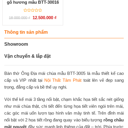
gỗ hương mẫu BTT-30016
Được
Giá
Giá
12.500.000
₫
18.000.000
₫
xếp
gốc
hiện
hạng
là:
tại
0
18.000.000 ₫.
là:
5
12.500.000 ₫.
Thông tin sản phẩm
sao
Showroom
Vận chuyển & lắp đặt
Bàn thờ Ông Địa mái chùa mẫu BTT-3005 là mẫu thiết kế cao
cấp và VIP nhất tại
Nội Thất Tâm Phát
toát lên vẻ đẹp sang
trọng, đẳng cấp và bề thế uy nghi.
Với thế kế mái 3 tầng nổi bật, chạm khắc họa tiết sắc nét giống
như mái chùa thật, chi tiết đến từng họa tiết viên ngói trên mái,
các góc mái uốn lượn tạo hình vân mây tinh tế. Trên đỉnh mái
nổi bật với 2 họa tiết rồng đang quay vào biểu tượng
rồng chầu
mặt nguyệt
đầy sức mạnh linh thiêng của đất – trời. Phía trước