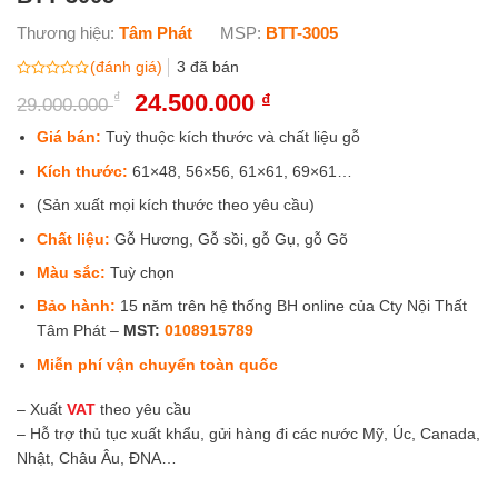
Thương hiệu:
Tâm Phát
MSP:
BTT-3005
(đánh giá)
3
đã bán
Được
₫
Giá
24.500.000
Giá
₫
29.000.000
xếp
gốc
hiện
hạng
0
là:
tại
Giá bán:
Tuỳ thuộc kích thước và chất liệu gỗ
5
29.000.000 ₫.
là:
sao
Kích thước:
61×48, 56×56, 61×61, 69×61…
24.500.000 ₫.
(Sản xuất mọi kích thước theo yêu cầu)
Chất liệu:
Gỗ Hương, Gỗ sồi, gỗ Gụ, gỗ Gõ
Màu sắc:
Tuỳ chọn
Bảo hành:
15 năm trên hệ thống BH online của Cty Nội Thất
Tâm Phát –
MST:
0108915789
Miễn phí vận chuyển toàn quốc
– Xuất
VAT
theo yêu cầu
– Hỗ trợ thủ tục xuất khẩu, gửi hàng đi các nước Mỹ, Úc, Canada,
Nhật, Châu Âu, ĐNA…