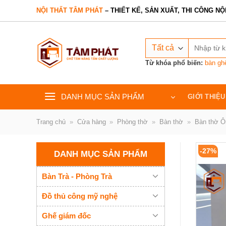
Bỏ
NỘI THẤT TÂM PHÁT
– THIẾT KẾ, SẢN XUẤT, THI CÔNG NỘ
qua
nội
Tìm
dung
kiếm:
Từ khóa phổ biến:
bàn gh
DANH MỤC SẢN PHẨM
GIỚI THIỆU
Trang chủ
»
Cửa hàng
»
Phòng thờ
»
Bàn thờ
»
Bàn thờ Ô
-27%
DANH MỤC SẢN PHẨM
Bàn Trà - Phòng Trà
Đồ thủ công mỹ nghệ
Ghế giám đốc