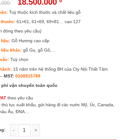
Giá
18.500.000
₫
Giá
0.000
gốc
hiện
là:
tại
bán:
Tuỳ thuộc kích thước và chất liệu gỗ
25.500.000 ₫.
là:
18.500.000 ₫.
 thước:
61×61, 61×69, 69×81… cao 127
n đóng theo yêu cầu)
 liệu:
Gỗ Hương cao cấp
 liệu khác:
gỗ Gụ, gỗ Gõ,…
sắc:
Tuỳ chọn
hành:
15 năm trên hệ thống BH của Cty Nội Thất Tâm
 –
MST:
0108915789
 phí vận chuyển toàn quốc
VAT
theo yêu cầu
ợ thủ tục xuất khẩu, gửi hàng đi các nước Mỹ, Úc, Canada,
Châu Âu, ĐNA…
ờ Thần Tài cao cấp mái chùa gỗ Hương mẫu BTT-30062 số lượng