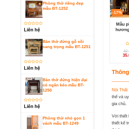
Phòng thờ riêng đẹp
mẫu BT-1252
-17%
Mẫu p
Được
hương
Liên hệ
xếp
hạng
0
Bàn thờ đứng gỗ sồi
5
sang trọng mẫu BT-1251
sao
Đ
42
x
Giá
35
h
gốc
0
là:
5
42.
Được
Liên hệ
sa
Thông
xếp
hạng
0
Bàn thờ đứng hiện đại
5
có ngăn kéo mẫu BT-
sao
Nội Thất
1250
thế và u
gia chủ.
Được
Liên hệ
xếp
hạng
Với thiết
0
Phòng thờ nhỏ gọn 1
5
thiết kế 
vách mẫu BT-1249
sao