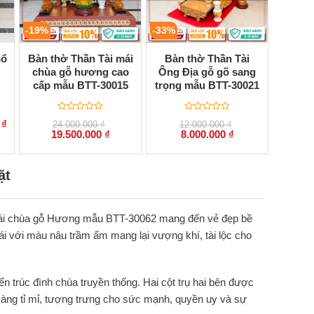
-19%
-33%
hổ
Bàn thờ Thần Tài mái
Bàn thờ Thần Tài
chùa gỗ hương cao
Ông Địa gỗ gõ sang
cấp mẫu BTT-30015
trọng mẫu BTT-30021
Được
Được
Giá
0
₫
24.000.000
₫
12.000.000
₫
xếp
xếp
hiện
Giá
Giá
Giá
Giá
19.500.000
₫
8.000.000
₫
hạng
hạng
tại
gốc
hiện
gốc
hiện
0
0
.
là:
là:
tại
là:
tại
5
5
2.200.000 ₫.
24.000.000 ₫.
là:
12.000.000 ₫.
là:
sao
sao
19.500.000 ₫.
8.000.000 ₫.
ặt
p mái chùa gỗ Hương mẫu BTT-30062 mang đến vẻ đẹp bề
ái với màu nâu trầm ấm mang lại vượng khí, tài lộc cho
n trúc đình chùa truyền thống. Hai cột trụ hai bên được
t vàng tỉ mỉ, tượng trưng cho sức mạnh, quyền uy và sự