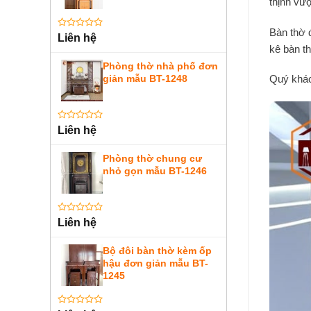
thịnh vư
Bàn thờ đ
Được
Liên hệ
xếp
kê bàn th
hạng
0
Phòng thờ nhà phố đơn
5
giản mẫu BT-1248
Quý khác
sao
Được
Liên hệ
xếp
hạng
0
Phòng thờ chung cư
5
nhỏ gọn mẫu BT-1246
sao
Được
Liên hệ
xếp
hạng
0
Bộ đôi bàn thờ kèm ốp
5
hậu đơn giản mẫu BT-
sao
1245