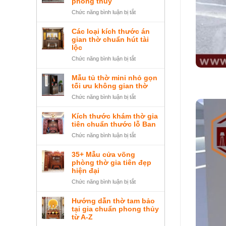
phong thủy
trọng
thờ
ở
Chức năng bình luận bị tắt
Ông
Bàn
Địa
thờ
Các loại kích thước án
tại
ngũ
gian thờ chuẩn hút tài
nhà,
tự
lộc
cửa
là
ở
Chức năng bình luận bị tắt
hàng
gì?
Các
và
Cách
loại
Mẫu tủ thờ mini nhỏ gọn
cách
đặt
kích
tối ưu không gian thờ
bày
và
thước
trí
ở
Chức năng bình luận bị tắt
bày
án
chuẩn
Mẫu
trí
gian
tủ
đúng
Kích thước khám thờ gia
thờ
thờ
tiên chuẩn thước lỗ Ban
phong
chuẩn
mini
thủy
ở
Chức năng bình luận bị tắt
hút
nhỏ
Kích
tài
gọn
thước
lộc
35+ Mẫu cửa võng
tối
khám
phòng thờ gia tiên đẹp
ưu
thờ
hiện đại
không
gia
ở
Chức năng bình luận bị tắt
gian
tiên
35+
thờ
chuẩn
Mẫu
Hướng dẫn thờ tam bảo
thước
cửa
tại gia chuẩn phong thủy
lỗ
võng
từ A-Z
Ban
phòng