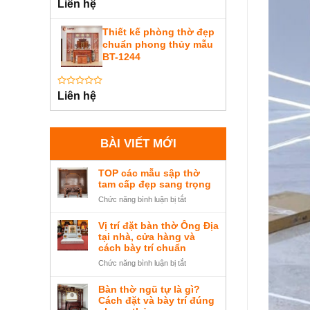
Được
Liên hệ
xếp
hạng
0
Thiết kế phòng thờ đẹp
5
chuẩn phong thủy mẫu
sao
BT-1244
Được
Liên hệ
xếp
hạng
0
5
sao
BÀI VIẾT MỚI
TOP các mẫu sập thờ
tam cấp đẹp sang trọng
ở
Chức năng bình luận bị tắt
TOP
các
Vị trí đặt bàn thờ Ông Địa
mẫu
tại nhà, cửa hàng và
sập
cách bày trí chuẩn
thờ
ở
Chức năng bình luận bị tắt
tam
Vị
cấp
trí
Bàn thờ ngũ tự là gì?
đẹp
đặt
Cách đặt và bày trí đúng
sang
bàn