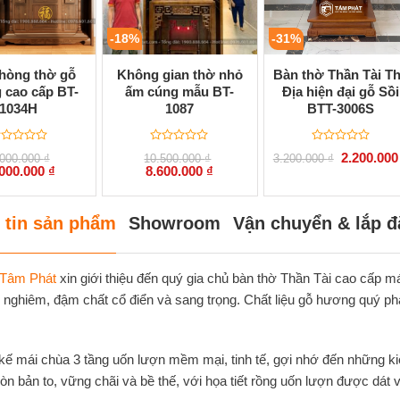
-18%
-31%
hòng thờ gỗ
Không gian thờ nhỏ
Bàn thờ Thần Tài T
 cao cấp BT-
ấm cúng mẫu BT-
Địa hiện đại gỗ Sồi
1034H
1087
BTT-3006S
ược
Được
Được
Giá
2.200.00
.000.000
₫
10.500.000
₫
3.200.000
₫
ếp
xếp
xếp
gốc
Giá
Giá
Giá
.000.000
₫
8.600.000
₫
ạng
hạng
hạng
là:
hiện
gốc
hiện
0
0
3.200.000 ₫
tại
là:
tại
5
5
000.000 ₫.
là:
10.500.000 ₫.
là:
o
sao
sao
35.000.000 ₫.
8.600.000 ₫.
 tin sản phẩm
Showroom
Vận chuyển & lắp đ
 Tâm Phát
xin giới thiệu đến quý gia chủ bàn thờ Thần Tài cao cấ
y nghiêm, đậm chất cổ điển và sang trọng. Chất liệu gỗ hương quý ph
 kế mái chùa 3 tầng uốn lượn mềm mại, tinh tế, gợi nhớ đến những kiế
tròn bản to, vững chãi và bề thế, với họa tiết rồng uốn lượn được dá