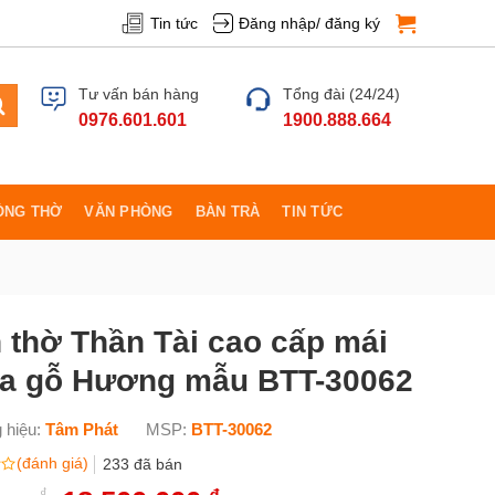
Tin tức
Đăng nhập/ đăng ký
Tư vấn bán hàng
Tổng đài (24/24)
0976.601.601
1900.888.664
ÒNG THỜ
VĂN PHÒNG
BÀN TRÀ
TIN TỨC
 thờ Thần Tài cao cấp mái
a gỗ Hương mẫu BTT-30062
 hiệu:
Tâm Phát
MSP:
BTT-30062
(đánh giá)
233
đã bán
₫