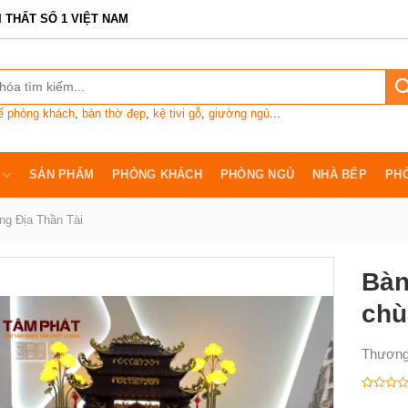
I THẤT SỐ 1 VIỆT NAM
ế phòng khách
,
bàn thờ đẹp
,
kệ tivi gỗ
,
giường ngủ
...
SẢN PHẨM
PHÒNG KHÁCH
PHÒNG NGỦ
NHÀ BẾP
PH
ng Địa Thần Tài
Bàn
chù
Thương
Được