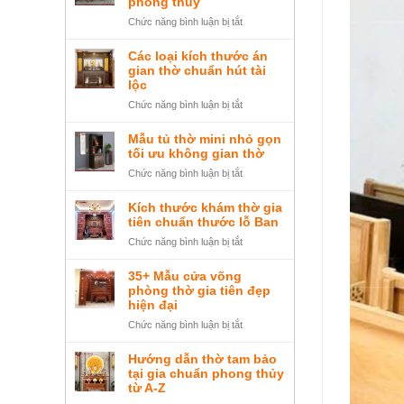
phong thủy
trọng
thờ
ở
Chức năng bình luận bị tắt
Ông
Bàn
Địa
thờ
Các loại kích thước án
tại
ngũ
gian thờ chuẩn hút tài
nhà,
tự
lộc
cửa
là
ở
Chức năng bình luận bị tắt
hàng
gì?
Các
và
Cách
loại
Mẫu tủ thờ mini nhỏ gọn
cách
đặt
kích
tối ưu không gian thờ
bày
và
thước
trí
ở
Chức năng bình luận bị tắt
bày
án
chuẩn
Mẫu
trí
gian
tủ
đúng
Kích thước khám thờ gia
thờ
thờ
tiên chuẩn thước lỗ Ban
phong
chuẩn
mini
thủy
ở
Chức năng bình luận bị tắt
hút
nhỏ
Kích
tài
gọn
thước
lộc
35+ Mẫu cửa võng
tối
khám
phòng thờ gia tiên đẹp
ưu
thờ
hiện đại
không
gia
ở
Chức năng bình luận bị tắt
gian
tiên
35+
thờ
chuẩn
Mẫu
Hướng dẫn thờ tam bảo
thước
cửa
tại gia chuẩn phong thủy
lỗ
võng
từ A-Z
Ban
phòng