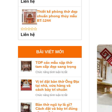
Được
Liên hệ
xếp
hạng
0
Thiết kế phòng thờ đẹp
5
chuẩn phong thủy mẫu
sao
BT-1244
Được
Liên hệ
xếp
hạng
0
5
sao
BÀI VIẾT MỚI
TOP các mẫu sập thờ
tam cấp đẹp sang trọng
ở
Chức năng bình luận bị tắt
TOP
các
Vị trí đặt bàn thờ Ông Địa
mẫu
tại nhà, cửa hàng và
sập
cách bày trí chuẩn
thờ
ở
Chức năng bình luận bị tắt
tam
Vị
cấp
trí
Bàn thờ ngũ tự là gì?
đẹp
đặt
Cách đặt và bày trí đúng
sang
bàn