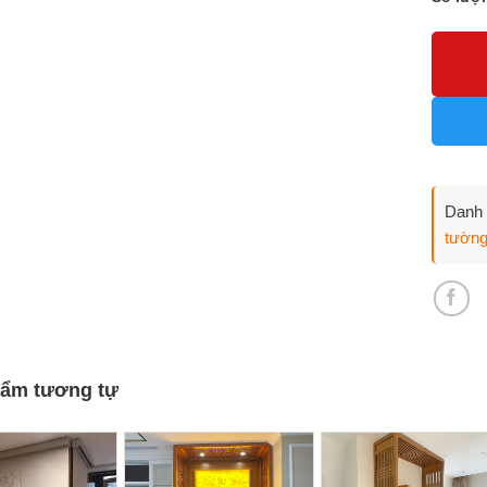
Bàn thờ
Danh
tườn
ẩm tương tự