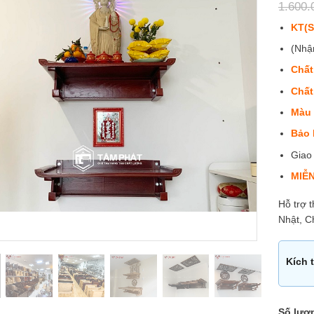
xếp
1.600
hạng
0
KT(S
5
sao
(Nhậ
Chất
Chất
Màu 
Bảo 
Giao
MIỄN
Hỗ trợ 
Nhật, 
Kích 