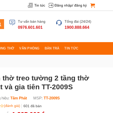
Tin tức
Đăng nhập/ đăng ký
Tư vấn bán hàng
Tổng đài (24/24)
0976.601.601
1900.888.664
ÒNG THỜ
VĂN PHÒNG
BÀN TRÀ
TIN TỨC
 thờ treo tường 2 tầng thờ
t và gia tiên TT-2009S
 hiệu:
Tâm Phát
MSP:
TT-2009S
(đánh giá)
601
đã bán
₫