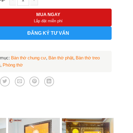
 treo tường 2 tầng thờ Phật và gia tiên TT-2009S số lượng
MUA NGAY
Lắp đặt miễn phí
ĐĂNG KÝ TƯ VẤN
 mục:
Bàn thờ chung cư
,
Bàn thờ phật
,
Bàn thờ treo
g
,
Phòng thờ