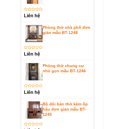
Được
Liên hệ
xếp
hạng
0
Phòng thờ nhà phố đơn
5
giản mẫu BT-1248
sao
Được
Liên hệ
xếp
hạng
0
Phòng thờ chung cư
5
nhỏ gọn mẫu BT-1246
sao
Được
Liên hệ
xếp
hạng
0
Bộ đôi bàn thờ kèm ốp
5
hậu đơn giản mẫu BT-
sao
1245