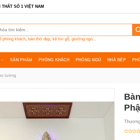
I THẤT SỐ 1 VIỆT NAM
ế phòng khách
,
bàn thờ đẹp
,
kệ tivi gỗ
,
giường ngủ
...
SẢN PHẨM
PHÒNG KHÁCH
PHÒNG NGỦ
NHÀ BẾP
PH
reo tường
Bàn
Phậ
Thương
Được