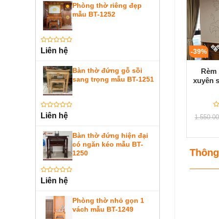
Phòng thờ riêng đẹp
mẫu BT-1252
Được
Liên hệ
-39%
xếp
hạng
0
Bàn thờ đứng gỗ sồi
Rèm 
5
sang trọng mẫu BT-1251
xuyên 
sao
Đ
Được
Liên hệ
1.550.0
x
xếp
h
hạng
0
0
Bàn thờ đứng hiện đại
5
5
có ngăn kéo mẫu BT-
sa
sao
Thông
1250
Được
Liên hệ
xếp
hạng
0
Phòng thờ nhỏ gọn 1
5
vách mẫu BT-1249
sao