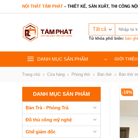
Bỏ
NỘI THẤT TÂM PHÁT
– THIẾT KẾ, SẢN XUẤT, THI CÔNG NỘ
qua
nội
Tìm
dung
kiếm:
Từ khóa phổ biến:
bàn gh
DANH MỤC SẢN PHẨM
GIỚI THIỆU
Trang chủ
»
Cửa hàng
»
Phòng thờ
»
Bàn thờ
»
Bàn thờ t
-19%
DANH MỤC SẢN PHẨM
Bàn Trà - Phòng Trà
Đồ thủ công mỹ nghệ
Ghế giám đốc