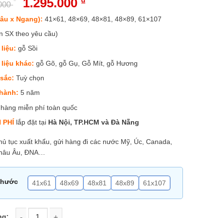
1.295.000
₫
.000
âu x Ngang):
41×61, 48×69, 48×81, 48×89, 61×107
n SX theo yêu cầu)
 liệu:
gỗ Sồi
 liệu khác:
gỗ Gõ, gỗ Gụ, Gỗ Mít, gỗ Hương
sắc:
Tuỳ chọn
hành:
5 năm
 hàng miễn phí toàn quốc
 PHÍ
lắp đặt tại
Hà Nội,
TP.HCM và Đà Nẵng
thủ tục xuất khẩu, gửi hàng đi các nước Mỹ, Úc, Canada,
Châu Âu, ĐNA…
thước
41x61
48x69
48x81
48x89
61x107