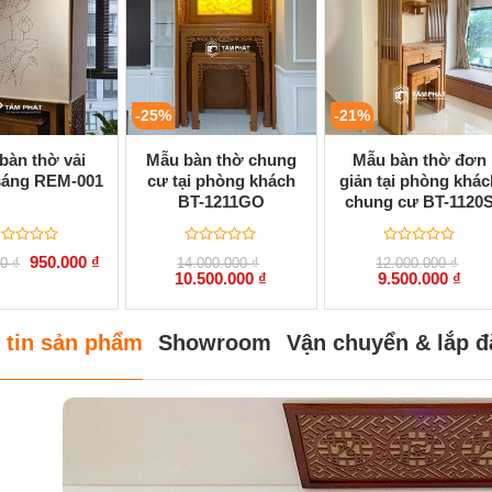
-25%
-21%
bàn thờ vải
Mẫu bàn thờ chung
Mẫu bàn thờ đơn
sáng REM-001
cư tại phòng khách
giản tại phòng khác
BT-1211GO
chung cư BT-1120
ược
Được
Được
Giá
Giá
950.000
₫
00
₫
14.000.000
₫
12.000.000
₫
ếp
xếp
xếp
gốc
hiện
Giá
Giá
Giá
Giá
10.500.000
₫
9.500.000
₫
ạng
hạng
hạng
là:
tại
gốc
hiện
gốc
hiện
0
0
1.550.000 ₫.
là:
là:
tại
là:
tại
5
5
950.000 ₫.
14.000.000 ₫.
là:
12.000.000 ₫.
là:
o
sao
sao
10.500.000 ₫.
9.50
 tin sản phẩm
Showroom
Vận chuyển & lắp đ