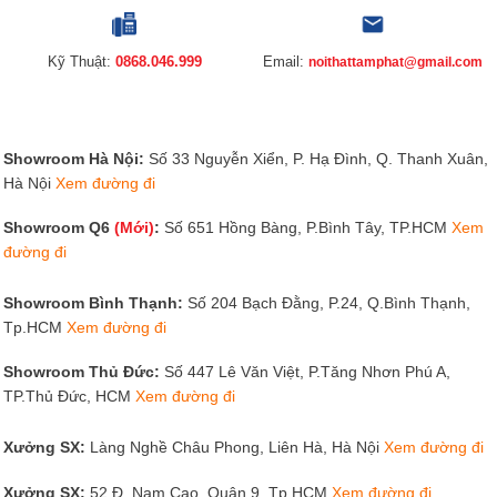
Kỹ Thuật:
0868.046.999
Email:
noithattamphat@gmail.com
Showroom Hà Nội:
Số 33 Nguyễn Xiển, P. Hạ Đình, Q. Thanh Xuân,
Hà Nội
Xem đường đi
Showroom Q6
(Mới)
:
Số 651 Hồng Bàng, P.Bình Tây, TP.HCM
Xem
đường đi
Showroom Bình Thạnh:
Số 204 Bạch Đằng, P.24, Q.Bình Thạnh,
Tp.HCM
Xem đường đi
Showroom Thủ Đức:
Số 447 Lê Văn Việt, P.Tăng Nhơn Phú A,
TP.Thủ Đức, HCM
Xem đường đi
Xưởng SX:
Làng Nghề Châu Phong, Liên Hà, Hà Nội
Xem đường đi
Xưởng SX:
52 Đ. Nam Cao, Quận 9, Tp.HCM
Xem đường đi