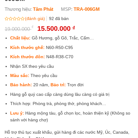
Thương hiệu:
Tâm Phát
MSP:
TRA-006GM
(đánh giá)
92
đã bán
Được
₫
Giá
15.500.000
Giá
₫
19.000.000
xếp
gốc
hiện
hạng
0
là:
tại
Chất liệu:
Gỗ Hương, gỗ Gõ, Trắc, Cẩm…
5
19.000.000 ₫.
là:
sao
Kích thước ghế:
N60-R50-C95
15.500.000 ₫.
Kích thước đôn:
N48-R38-C70
Nhận SX theo yêu cầu
Màu sắc:
Theo yêu cầu
Bảo hành:
20 năm,
Bảo trì:
Trọn đời
Hàng gỗ quý cao cấp càng dùng lâu càng có giá trị
Thích hợp: Phòng trà, phòng thờ, phòng khách…
Lưu ý:
Hàng mộng tàu, gỗ chọn lọc, hoàn thiện kỹ (Không so
sánh với hàng chợ)
Hỗ trợ thủ tục xuất khẩu, gửi hàng đi các nước Mỹ, Úc, Canada,