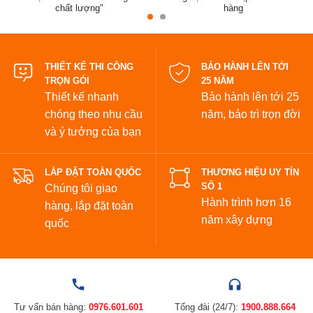
chất lượng"
hàng
đẹp
THIẾT KẾ THI CÔNG
BẢO HÀNH LÊN TỚI
TRỌN GÓI
25 NĂM
Thiết kế nhanh
Bảo hành lên tới 25
chóng theo nhu cầu
năm,
bảo trì trọn đời
và ý tưởng của bạn
LẮP ĐẶT TOÀN QUỐC
THƯƠNG HIỆU UY TÍN
SỐ 1
Chúng tôi giao
Hành trình hơn 16
hàng, lắp đặt toàn
năm xây dựng
quốc
Tư vấn bán hàng:
0976.601.601
Tổng đài (24/7):
1900.888.664