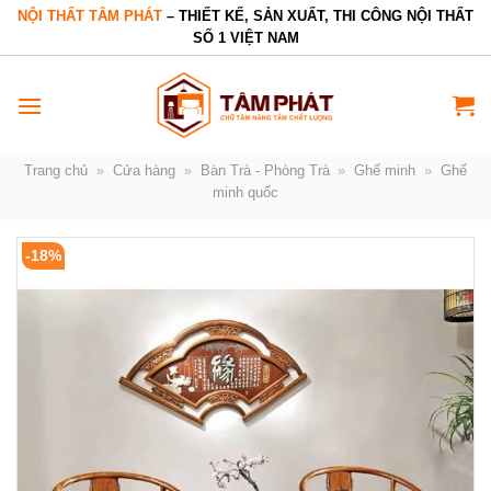
Bỏ
NỘI THẤT TÂM PHÁT
– THIẾT KẾ, SẢN XUẤT, THI CÔNG NỘI THẤT
SỐ 1 VIỆT NAM
qua
nội
dung
Trang chủ
»
Cửa hàng
»
Bàn Trà - Phòng Trà
»
Ghế minh
»
Ghế
minh quốc
-18%