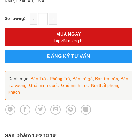
Nhật, Châu Âu, ĐNA…
Bộ 3 ghế minh tròn hàng VIP mẫu TRA-006GM số lượng
MUA NGAY
Lắp đặt miễn phí
ĐĂNG KÝ TƯ VẤN
Danh mục:
Bàn Trà - Phòng Trà
,
Bàn trà gỗ
,
Bàn trà tròn
,
Bàn
trà vuông
,
Ghế minh quốc
,
Ghế minh trọc
,
Nội thất phòng
khách
Sản phẩm tương tự