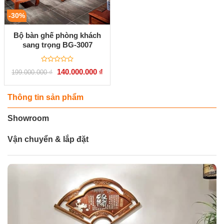
-30%
Bộ bàn ghế phòng khách
sang trọng BG-3007
Được
Giá
Giá
140.000.000
₫
199.000.000
₫
xếp
gốc
hiện
hạng
là:
tại
0
199.000.000 ₫.
là:
5
140.000.000 ₫.
Thông tin sản phẩm
sao
Showroom
Vận chuyển & lắp đặt