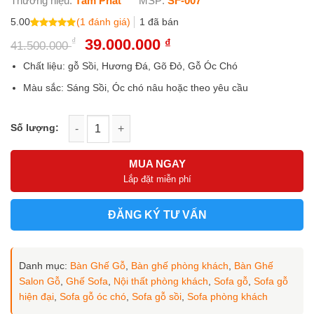
Thương hiệu:
Tâm Phát
MSP:
SF-007
(
1
đánh giá)
5.00
1
đã bán
5.00
1
trên
₫
Giá
39.000.000
Giá
₫
41.500.000
5 dựa trên
gốc
hiện
đánh giá
là:
tại
Chất liệu: gỗ Sồi, Hương Đá, Gõ Đỏ, Gỗ Óc Chó
41.500.000 ₫.
là:
Màu sắc: Sáng Sồi, Óc chó nâu hoặc theo yêu cầu
39.000.000 ₫.
Bộ sofa gỗ Gõ Đỏ chân phi thuyền SF-007 số lượng
MUA NGAY
Lắp đặt miễn phí
ĐĂNG KÝ TƯ VẤN
Danh mục:
Bàn Ghế Gỗ
,
Bàn ghế phòng khách
,
Bàn Ghế
Salon Gỗ
,
Ghế Sofa
,
Nội thất phòng khách
,
Sofa gỗ
,
Sofa gỗ
hiện đại
,
Sofa gỗ óc chó
,
Sofa gỗ sồi
,
Sofa phòng khách