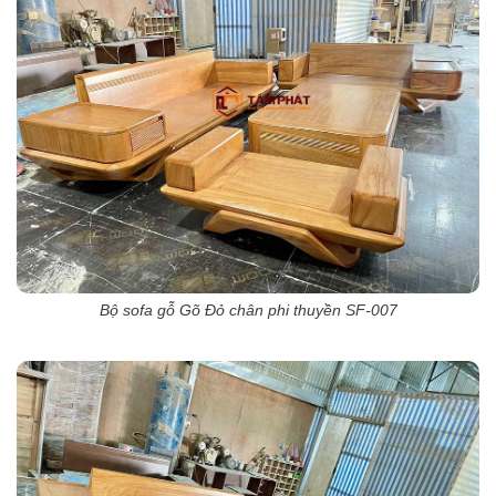
Bộ sofa gỗ Gõ Đỏ chân phi thuyền SF-007