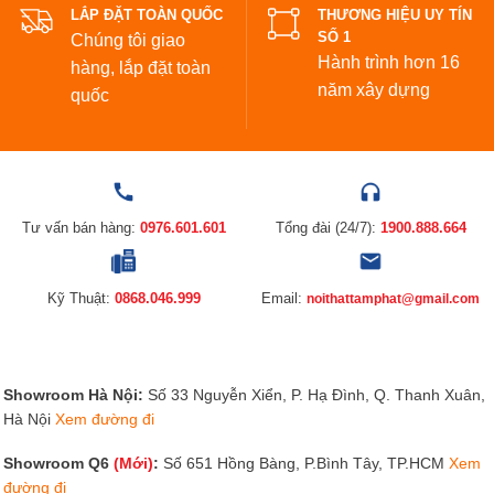
LẮP ĐẶT TOÀN QUỐC
THƯƠNG HIỆU UY TÍN
SỐ 1
Chúng tôi giao
Hành trình hơn 16
hàng, lắp đặt toàn
năm xây dựng
quốc
Tư vấn bán hàng:
0976.601.601
Tổng đài (24/7):
1900.888.664
Kỹ Thuật:
0868.046.999
Email:
noithattamphat@gmail.com
Showroom Hà Nội:
Số 33 Nguyễn Xiển, P. Hạ Đình, Q. Thanh Xuân,
Hà Nội
Xem đường đi
Showroom Q6
(Mới)
:
Số 651 Hồng Bàng, P.Bình Tây, TP.HCM
Xem
đường đi