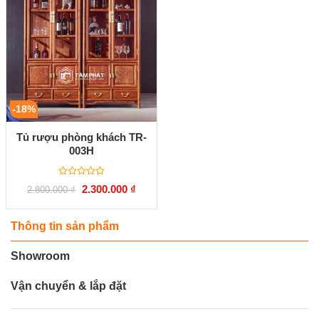
-18%
Tủ rượu phòng khách TR-
003H
Được
Giá
Giá
2.300.000
₫
2.800.000
₫
xếp
gốc
hiện
hạng
là:
tại
0
2.800.000 ₫.
là:
5
2.300.000 ₫.
Thông tin sản phẩm
sao
Showroom
Vận chuyển & lắp đặt