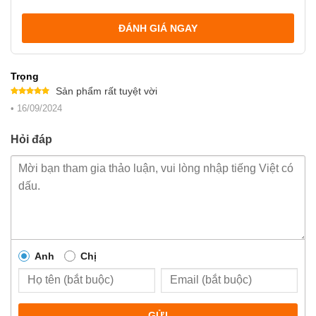
ĐÁNH GIÁ NGAY
Trọng
Sản phẩm rất tuyệt vời
Được xếp
•
16/09/2024
hạng
5
5
sao
Hỏi đáp
Anh
Chị
GỬI