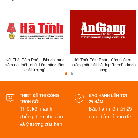
ẹp,
Nội Thất Tâm Phát - Địa chỉ mua
Nội Thất Tâm Phát - Cập nhật xu
sắm nội thất "chữ Tâm nâng tầm
hướng nội thất bắt kịp "trend" khách
chất lượng"
hàng
đẹp
THIẾT KẾ THI CÔNG
BẢO HÀNH LÊN TỚI
TRỌN GÓI
25 NĂM
Thiết kế nhanh
Bảo hành lên tới 25
chóng theo nhu cầu
năm,
bảo trì trọn đời
và ý tưởng của bạn