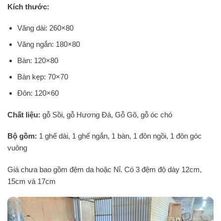
Kích thước:
Văng dài: 260×80
Văng ngắn: 180×80
Bàn: 120×80
Bàn kẹp: 70×70
Đôn: 120×60
Chất liệu:
gỗ Sồi, gỗ Hương Đá, Gỗ Gõ, gỗ óc chó
Bộ gồm:
1 ghế dài, 1 ghế ngắn, 1 bàn, 1 đôn ngồi, 1 đôn góc
vuông
Giá chưa bao gồm đệm da hoặc Nỉ. Có 3 đệm độ dày 12cm,
15cm và 17cm