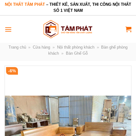
Bỏ
NỘI THẤT TÂM PHÁT
– THIẾT KẾ, SẢN XUẤT, THI CÔNG NỘI THẤT
SỐ 1 VIỆT NAM
qua
nội
dung
Trang chủ
»
Cửa hàng
»
Nội thất phòng khách
»
Bàn ghế phòng
khách
»
Bàn Ghế Gỗ
-6%