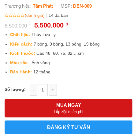
Thương hiệu:
Tâm Phát
MSP:
DEN-009
(đánh giá)
14
đã bán
Được
₫
Giá
5.500.000
Giá
₫
6.500.000
xếp
gốc
hiện
hạng
0
là:
tại
Chất liệu:
Thủy Lưu Ly.
5
6.500.000 ₫.
là:
sao
Kiểu cách:
7 bông, 9 bông, 13 bông, 19 bông
5.500.000 ₫.
Kích thước:
Cao 48, 60, 75, 82,…cm
Màu sắc:
Ánh vàng.
Bảo Hành:
12 tháng
Đôi đèn thờ hoa sen lưu ly thân nâu cổ điển mẫu DEN-009 số 
MUA NGAY
Lắp đặt miễn phí
ĐĂNG KÝ TƯ VẤN