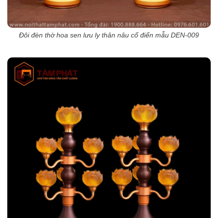
Đôi đèn thờ hoa sen lưu ly thân nâu cổ điển mẫu DEN-009