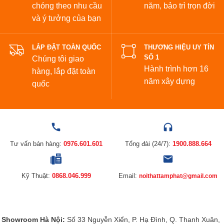
chóng theo nhu cầu
năm,
bảo trì trọn đời
và ý tưởng của bạn
LẮP ĐẶT TOÀN QUỐC
THƯƠNG HIỆU UY TÍN
SỐ 1
Chúng tôi giao
Hành trình hơn 16
hàng, lắp đặt toàn
năm xây dựng
quốc
Tư vấn bán hàng:
0976.601.601
Tổng đài (24/7):
1900.888.664
Kỹ Thuật:
0868.046.999
Email:
noithattamphat@gmail.com
Showroom Hà Nội:
Số 33 Nguyễn Xiển, P. Hạ Đình, Q. Thanh Xuân,