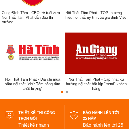
Cung Đình Tâm - CEO trẻ tuổi đưa
Nội Thất Tâm Phát - TOP thương
Nội Thất Tâm Phát dẫn đầu thị
hiệu nội thất uy tín của gia đình Việt
trường
ẹp,
Nội Thất Tâm Phát - Địa chỉ mua
Nội Thất Tâm Phát - Cập nhật xu
sắm nội thất "chữ Tâm nâng tầm
hướng nội thất bắt kịp "trend" khách
chất lượng"
hàng
đẹp
THIẾT KẾ THI CÔNG
BẢO HÀNH LÊN TỚI
TRỌN GÓI
25 NĂM
Thiết kế nhanh
Bảo hành lên tới 25