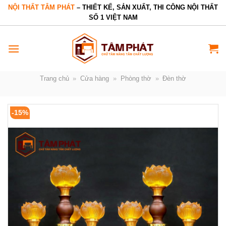
Bỏ
NỘI THẤT TÂM PHÁT
– THIẾT KẾ, SẢN XUẤT, THI CÔNG NỘI THẤT
SỐ 1 VIỆT NAM
qua
nội
dung
Trang chủ
»
Cửa hàng
»
Phòng thờ
»
Đèn thờ
-15%