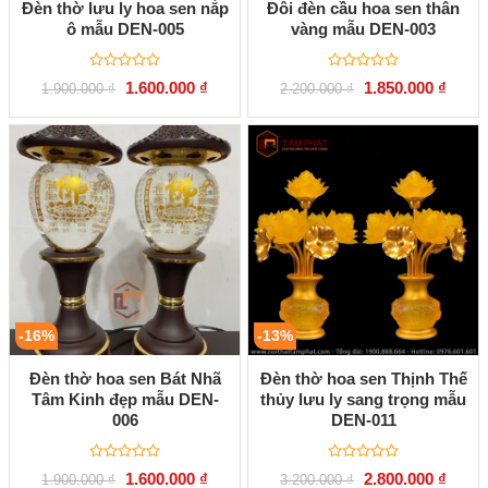
Đèn thờ lưu ly hoa sen nắp
Đôi đèn cầu hoa sen thân
ô mẫu DEN-005
vàng mẫu DEN-003
Được
Được
Giá
Giá
Giá
Giá
1.600.000
₫
1.850.000
₫
1.900.000
₫
2.200.000
₫
xếp
xếp
gốc
hiện
gốc
hiện
hạng
hạng
là:
tại
là:
tại
0
0
1.900.000 ₫.
là:
2.200.000 ₫.
là:
5
5
1.600.000 ₫.
1.850.
sao
sao
-16%
-13%
Đèn thờ hoa sen Bát Nhã
Đèn thờ hoa sen Thịnh Thế
Tâm Kinh đẹp mẫu DEN-
thủy lưu ly sang trọng mẫu
006
DEN-011
Được
Được
Giá
Giá
Giá
Giá
1.600.000
₫
2.800.000
₫
1.900.000
₫
3.200.000
₫
xếp
xếp