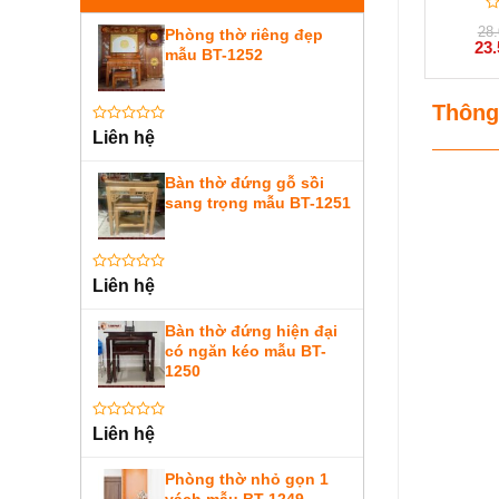
Đ
28
Phòng thờ riêng đẹp
x
Giá
23
h
mẫu BT-1252
gốc
0
là:
5
28.
sa
Thông
Được
Liên hệ
xếp
hạng
0
Bàn thờ đứng gỗ sồi
5
sang trọng mẫu BT-1251
sao
Được
Liên hệ
xếp
hạng
0
Bàn thờ đứng hiện đại
5
có ngăn kéo mẫu BT-
sao
1250
Được
Liên hệ
xếp
hạng
0
Phòng thờ nhỏ gọn 1
5