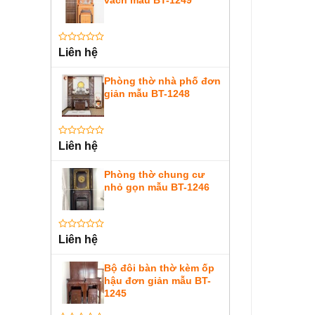
vách mẫu BT-1249
sao
Được
Liên hệ
xếp
hạng
0
Phòng thờ nhà phố đơn
5
giản mẫu BT-1248
sao
Được
Liên hệ
xếp
hạng
0
Phòng thờ chung cư
5
nhỏ gọn mẫu BT-1246
sao
Được
Liên hệ
xếp
hạng
0
Bộ đôi bàn thờ kèm ốp
5
hậu đơn giản mẫu BT-
sao
1245