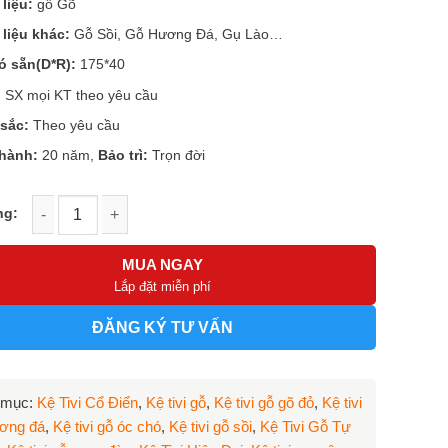
 liệu:
gỗ Gõ
21.500.000 ₫.
là:
17.000.000 ₫.
 liệu khác:
Gỗ Sồi, Gỗ Hương Đá, Gụ Lào…
ó sẵn(D*R):
175*40
 SX mọi KT theo yêu cầu
sắc:
Theo yêu cầu
hành:
20 năm,
Bảo trì:
Trọn đời
i gỗ gõ mẫu KTV-001GO số lượng
MUA NGAY
Lắp đặt miễn phí
ĐĂNG KÝ TƯ VẤN
 mục:
Kệ Tivi Cổ Điển
,
Kệ tivi gỗ
,
Kệ tivi gỗ gõ đỏ
,
Kệ tivi
ơng đá
,
Kệ tivi gỗ óc chó
,
Kệ tivi gỗ sồi
,
Kệ Tivi Gỗ Tự