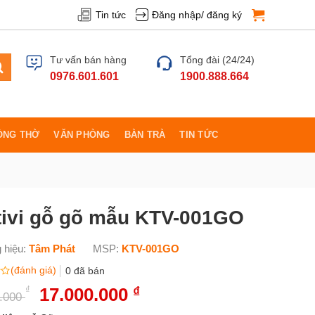
Tin tức
Đăng nhập/ đăng ký
Tư vấn bán hàng
Tổng đài (24/24)
0976.601.601
1900.888.664
ÒNG THỜ
VĂN PHÒNG
BÀN TRÀ
TIN TỨC
tivi gỗ gõ mẫu KTV-001GO
 hiệu:
Tâm Phát
MSP:
KTV-001GO
(đánh giá)
0
đã bán
₫
Giá
17.000.000
₫
Giá
0.000
gốc
hiện
là:
tại