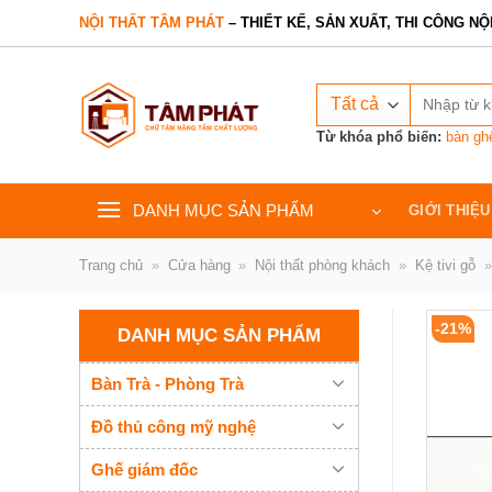
Bỏ
NỘI THẤT TÂM PHÁT
– THIẾT KẾ, SẢN XUẤT, THI CÔNG NỘ
qua
nội
Tìm
dung
kiếm:
Từ khóa phổ biến:
bàn gh
DANH MỤC SẢN PHẨM
GIỚI THIỆU
Trang chủ
»
Cửa hàng
»
Nội thất phòng khách
»
Kệ tivi gỗ
»
-21%
DANH MỤC SẢN PHẨM
Bàn Trà - Phòng Trà
Đồ thủ công mỹ nghệ
Ghế giám đốc