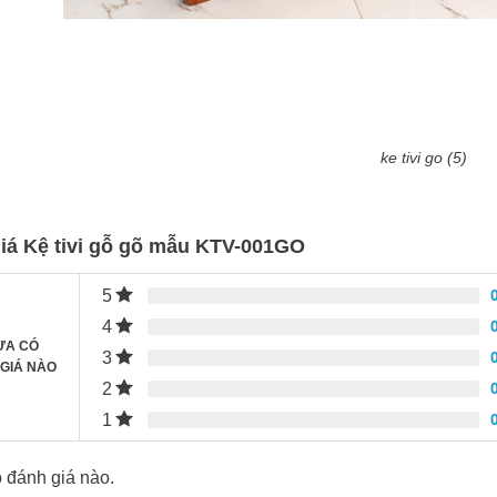
ke tivi go (5)
iá Kệ tivi gỗ gõ mẫu KTV-001GO
5
4
ƯA CÓ
3
GIÁ NÀO
2
1
 đánh giá nào.