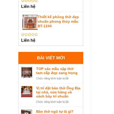
Được
Liên hệ
xếp
hạng
0
Thiết kế phòng thờ đẹp
5
chuẩn phong thủy mẫu
sao
BT-1244
Được
Liên hệ
xếp
hạng
0
5
sao
BÀI VIẾT MỚI
TOP các mẫu sập thờ
tam cấp đẹp sang trọng
ở
Chức năng bình luận bị tắt
TOP
các
Vị trí đặt bàn thờ Ông Địa
mẫu
tại nhà, cửa hàng và
sập
cách bày trí chuẩn
thờ
ở
Chức năng bình luận bị tắt
tam
Vị
cấp
trí
Bàn thờ ngũ tự là gì?
đẹp