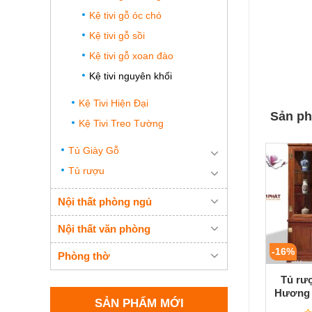
Kệ tivi gỗ óc chó
Kệ tivi gỗ sồi
Kệ tivi gỗ xoan đào
Kệ tivi nguyên khối
Kệ Tivi Hiện Đại
Sản ph
Kệ Tivi Treo Tường
Tủ Giày Gỗ
Tủ rượu
Nội thất phòng ngủ
Nội thất văn phòng
-16%
Phòng thờ
Tủ rư
Hương 
SẢN PHẨM MỚI