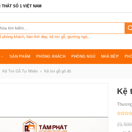
I THẤT SỐ 1 VIỆT NAM
ế phòng khách
,
bàn thờ đẹp
,
kệ tivi gỗ
,
giường ngủ
...
SẢN PHẨM
PHÒNG KHÁCH
PHÒNG NGỦ
NHÀ BẾP
PH
Kệ Tivi Gỗ Tự Nhiên
»
Kệ tivi gỗ gõ đỏ
Kệ 
Thương
Được
xếp
21.50
hạng
0