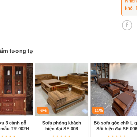
Nhiên
khối
,
ẩm tương tự
-6%
-11%
ợu 3 cánh gỗ
Sofa phòng khách
Bộ sofa góc chữ L 
mẫu TR-002H
hiện đại SF-008
Sồi hiện đại SF-00