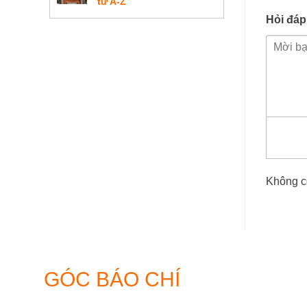
từ A-Z
Ban
phòng
Hỏi đáp
thờ
gia
tiên
đẹp
hiện
đại
Không c
GÓC BÁO CHÍ