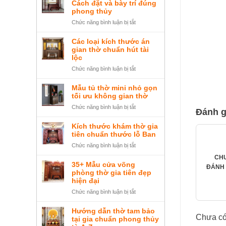
đặt
Cách đặt và bày trí đúng
sang
bàn
phong thủy
trọng
thờ
ở
Chức năng bình luận bị tắt
Ông
Bàn
Địa
thờ
Các loại kích thước án
tại
ngũ
gian thờ chuẩn hút tài
nhà,
tự
lộc
cửa
là
ở
Chức năng bình luận bị tắt
hàng
gì?
Các
và
Cách
loại
Mẫu tủ thờ mini nhỏ gọn
cách
đặt
kích
tối ưu không gian thờ
bày
và
thước
trí
ở
Chức năng bình luận bị tắt
bày
Đánh g
án
chuẩn
Mẫu
trí
gian
tủ
đúng
Kích thước khám thờ gia
thờ
thờ
tiên chuẩn thước lỗ Ban
phong
chuẩn
mini
thủy
ở
Chức năng bình luận bị tắt
hút
nhỏ
Kích
tài
CH
gọn
thước
lộc
35+ Mẫu cửa võng
tối
ĐÁNH 
khám
phòng thờ gia tiên đẹp
ưu
thờ
hiện đại
không
gia
ở
Chức năng bình luận bị tắt
gian
tiên
35+
thờ
chuẩn
Mẫu
Hướng dẫn thờ tam bảo
thước
Chưa có
cửa
tại gia chuẩn phong thủy
lỗ
võng