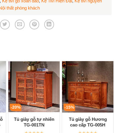
,
Kệ tivi gỗ xoan đào
,
Kệ Tivi Hiện Đại
,
Kệ tivi nguyên
Nội thất phòng khách
-20%
-15%
gỗ
Tủ giày gỗ tự nhiên
Tủ giày gỗ Hương
6
TG-001TN
cao cấp TG-005H