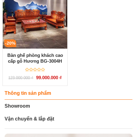
-20%
Bàn ghế phòng khách cao
cấp gỗ Hương BG-3004H
Được
Giá
Giá
99.000.000
₫
123.000.000
₫
xếp
gốc
hiện
hạng
là:
tại
0
123.000.000 ₫.
là:
5
99.000.000 ₫.
Thông tin sản phẩm
sao
Showroom
Vận chuyển & lắp đặt