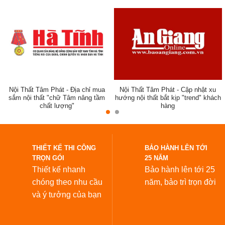
Nội Thất Tâm Phát - Địa chỉ mua
Nội Thất Tâm Phát - Cập nhật xu
sắm nội thất "chữ Tâm nâng tầm
hướng nội thất bắt kịp "trend" khách
chất lượng"
hàng
đẹp
THIẾT KẾ THI CÔNG
BẢO HÀNH LÊN TỚI
TRỌN GÓI
25 NĂM
Thiết kế nhanh
Bảo hành lên tới 25
chóng theo nhu cầu
năm,
bảo trì trọn đời
và ý tưởng của bạn
LẮP ĐẶT TOÀN QUỐC
THƯƠNG HIỆU UY TÍN