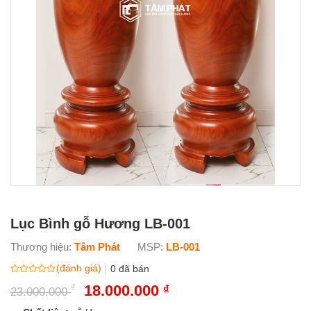
Lục Bình gỗ Hương LB-001
Thương hiệu:
Tâm Phát
MSP:
LB-001
(đánh giá)
0
đã bán
Được
₫
Giá
18.000.000
Giá
₫
23.000.000
xếp
gốc
hiện
hạng
0