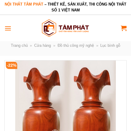
Bỏ
NỘI THẤT TÂM PHÁT
– THIẾT KẾ, SẢN XUẤT, THI CÔNG NỘI THẤT
SỐ 1 VIỆT NAM
qua
nội
dung
Trang chủ
»
Cửa hàng
»
Đồ thủ công mỹ nghệ
»
Lục bình gỗ
-22%