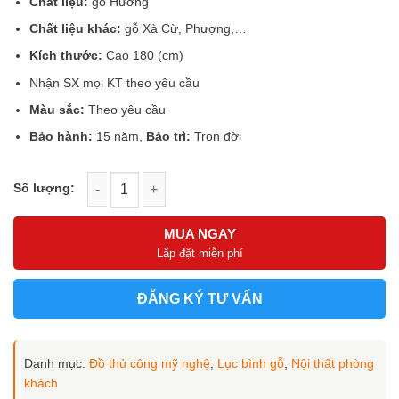
là:
tại
Chất liệu:
gỗ Hương
5
23.000.000 ₫.
là:
sao
Chất liệu khác:
gỗ Xà Cừ, Phượng,…
18.000.000 ₫.
Kích thước:
Cao 180 (cm)
Nhận SX mọi KT theo yêu cầu
Màu sắc:
Theo yêu cầu
Bảo hành:
15 năm,
Bảo trì:
Trọn đời
Lục Bình gỗ Hương LB-001 số lượng
MUA NGAY
Lắp đặt miễn phí
ĐĂNG KÝ TƯ VẤN
Danh mục:
Đồ thủ công mỹ nghệ
,
Lục bình gỗ
,
Nội thất phòng
khách