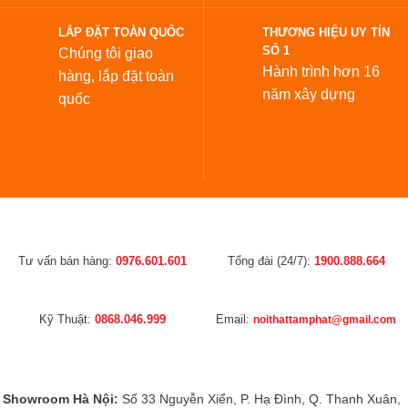
SỐ 1
Chúng tôi giao
Hành trình hơn 16
hàng, lắp đặt toàn
năm xây dựng
quốc
Tư vấn bán hàng:
0976.601.601
Tổng đài (24/7):
1900.888.664
Kỹ Thuật:
0868.046.999
Email:
noithattamphat@gmail.com
Showroom Hà Nội:
Số 33 Nguyễn Xiển, P. Hạ Đình, Q. Thanh Xuân,
Hà Nội
Xem đường đi
Showroom Q6
(Mới)
:
Số 651 Hồng Bàng, P.Bình Tây, TP.HCM
Xem
đường đi