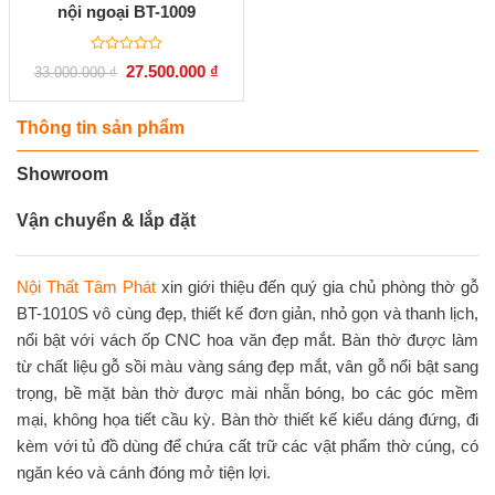
nội ngoại BT-1009
Được
Giá
Giá
27.500.000
₫
33.000.000
₫
xếp
gốc
hiện
hạng
là:
tại
0
33.000.000 ₫.
là:
5
27.500.000 ₫.
Thông tin sản phẩm
sao
Showroom
Vận chuyển & lắp đặt
Nội Thất Tâm Phát
xin giới thiệu đến quý gia chủ phòng thờ gỗ
BT-1010S vô cùng đẹp, thiết kế đơn giản, nhỏ gọn và thanh lịch,
nổi bật với vách ốp CNC hoa văn đẹp mắt. Bàn thờ được làm
từ chất liệu gỗ sồi màu vàng sáng đẹp mắt, vân gỗ nổi bật sang
trọng, bề mặt bàn thờ được mài nhẵn bóng, bo các góc mềm
mại, không họa tiết cầu kỳ. Bàn thờ thiết kế kiểu dáng đứng, đi
kèm với tủ đồ dùng để chứa cất trữ các vật phẩm thờ cúng, có
ngăn kéo và cánh đóng mở tiện lợi.