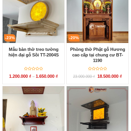
-23%
-20%
Mẫu bàn thờ treo tường
Phòng thờ Phật gỗ Hương
hiện đại gỗ Sồi TT-2004S
cao cấp tại chung cư BT-
1190
Được
Được
Giá
Giá
1.200.000
₫
1.650.000
₫
18.500.000
₫
–
23.000.000
₫
xếp
xếp
gốc
hiện
hạng
hạng
là:
tại
0
0
23.000.000 ₫.
là:
5
5
18.50
sao
sao