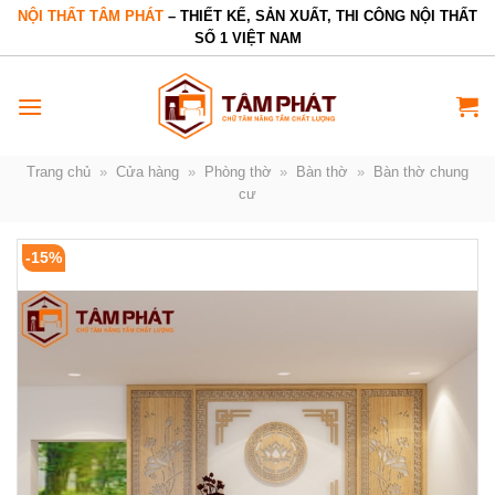
Bỏ
NỘI THẤT TÂM PHÁT
– THIẾT KẾ, SẢN XUẤT, THI CÔNG NỘI THẤT
SỐ 1 VIỆT NAM
qua
nội
dung
Trang chủ
»
Cửa hàng
»
Phòng thờ
»
Bàn thờ
»
Bàn thờ chung
cư
-15%