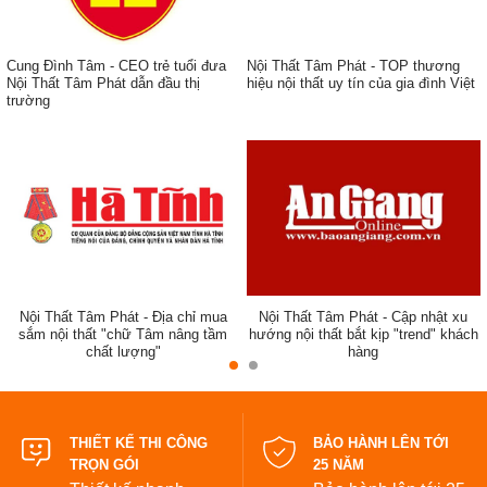
Cung Đình Tâm - CEO trẻ tuổi đưa
Nội Thất Tâm Phát - TOP thương
Nội Thất Tâm Phát dẫn đầu thị
hiệu nội thất uy tín của gia đình Việt
trường
ẹp,
Nội Thất Tâm Phát - Địa chỉ mua
Nội Thất Tâm Phát - Cập nhật xu
sắm nội thất "chữ Tâm nâng tầm
hướng nội thất bắt kịp "trend" khách
chất lượng"
hàng
đẹp
THIẾT KẾ THI CÔNG
BẢO HÀNH LÊN TỚI
TRỌN GÓI
25 NĂM