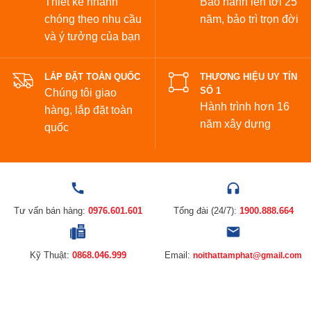
Thiết kế nhanh
Bảo hành lên tới 25
chóng theo nhu cầu
năm,
bảo trì trọn đời
và ý tưởng của bạn
LẮP ĐẶT TOÀN QUỐC
THƯƠNG HIỆU UY TÍN
SỐ 1
Chúng tôi giao
Hành trình hơn 16
hàng, lắp đặt toàn
năm xây dựng
quốc
Tư vấn bán hàng:
0976.601.601
Tổng đài (24/7):
1900.888.664
Kỹ Thuật:
0868.046.999
Email:
noithattamphat@gmail.com