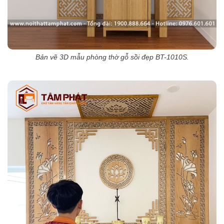
Bản vẽ 3D mẫu phòng thờ gỗ sồi đẹp BT-1010S.