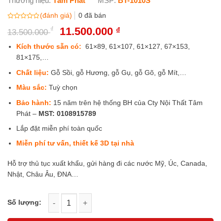
Thương hiệu:
Tâm Phát
MSP:
BT-1010S
(đánh giá)
0
đã bán
Được
₫
Giá
11.500.000
Giá
₫
13.500.000
xếp
gốc
hiện
hạng
0
là:
tại
Kích thước sẵn có:
61×89, 61×107, 61×127, 67×153,
5
13.500.000 ₫.
là:
81×175,…
sao
11.500.000 ₫.
Chất liệu:
Gỗ Sồi, gỗ Hương, gỗ Gụ, gỗ Gõ, gỗ Mít,…
Màu sắc:
Tuỳ chọn
Bảo hành:
15 năm trên hệ thống BH của Cty Nội Thất Tâm
Phát –
MST:
0108915789
Lắp đặt miễn phí toàn quốc
Miễn phí tư vấn, thiết kế 3D tại nhà
Hỗ trợ thủ tục xuất khẩu, gửi hàng đi các nước Mỹ, Úc, Canada,
Nhật, Châu Âu, ĐNA…
Mẫu phòng thờ gỗ sồi đẹp BT-1010S số lượng