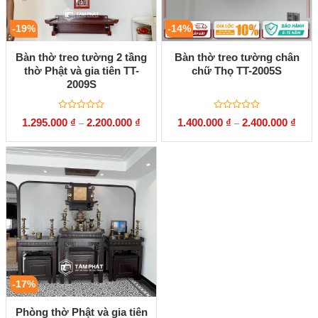
-19%
-14%
Bàn thờ treo tường 2 tầng
Bàn thờ treo tường chân
thờ Phật và gia tiên TT-
chữ Thọ TT-2005S
2009S
Được
Được
1.295.000
₫
2.200.000
₫
1.400.000
₫
2.400.000
₫
–
–
xếp
xếp
hạng
hạng
0
0
5
5
sao
sao
-17%
Phòng thờ Phật và gia tiên