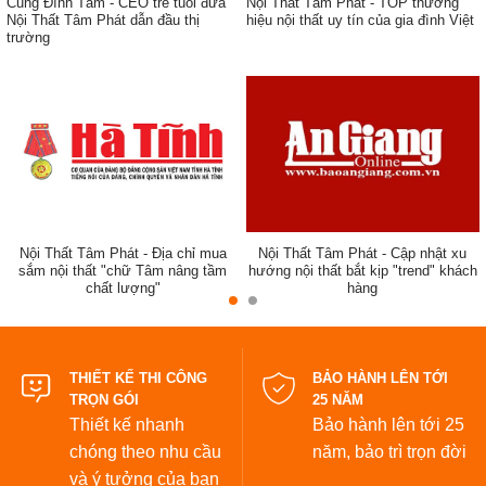
Cung Đình Tâm - CEO trẻ tuổi đưa
Nội Thất Tâm Phát - TOP thương
Nội Thất Tâm Phát dẫn đầu thị
hiệu nội thất uy tín của gia đình Việt
trường
ẹp,
Nội Thất Tâm Phát - Địa chỉ mua
Nội Thất Tâm Phát - Cập nhật xu
sắm nội thất "chữ Tâm nâng tầm
hướng nội thất bắt kịp "trend" khách
chất lượng"
hàng
đẹp
THIẾT KẾ THI CÔNG
BẢO HÀNH LÊN TỚI
TRỌN GÓI
25 NĂM
Thiết kế nhanh
Bảo hành lên tới 25
chóng theo nhu cầu
năm,
bảo trì trọn đời
và ý tưởng của bạn