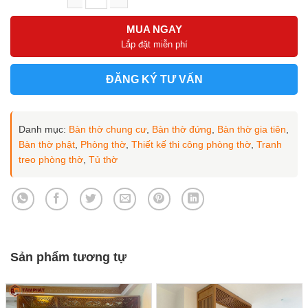
Phòng thờ chung cư gỗ Hương cao cấp mẫu BT-1075 số lượng
MUA NGAY
Lắp đặt miễn phí
ĐĂNG KÝ TƯ VẤN
Danh mục:
Bàn thờ chung cư
,
Bàn thờ đứng
,
Bàn thờ gia tiên
,
Bàn thờ phật
,
Phòng thờ
,
Thiết kế thi công phòng thờ
,
Tranh
treo phòng thờ
,
Tủ thờ
Sản phẩm tương tự