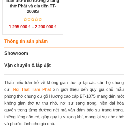
Bàn thờ treo tường 2 tầng
thờ Phật và gia tiên TT-
2009S
Được
1.295.000
₫
2.200.000
₫
–
xếp
hạng
0
5
Thông tin sản phẩm
sao
Showroom
Vận chuyển & lắp đặt
Thấu hiểu trăn trở về không gian thờ tự tại các căn hộ chung
cư,
Nội Thất Tâm Phát
xin giới thiệu đến quý gia chủ mẫu
phòng thờ chung cư gỗ Hương cao cấp BT-1075 mang đến một
không gian thờ tự thu nhỏ, nơi sự sang trọng, hiện đại hòa
quyện trong từng đường nét mà vẫn đảm bảo sự trang trọng,
thiêng liêng cần có, giúp quy tụ vượng khí, mang lại sự che chở
và phước lành cho gia chủ.