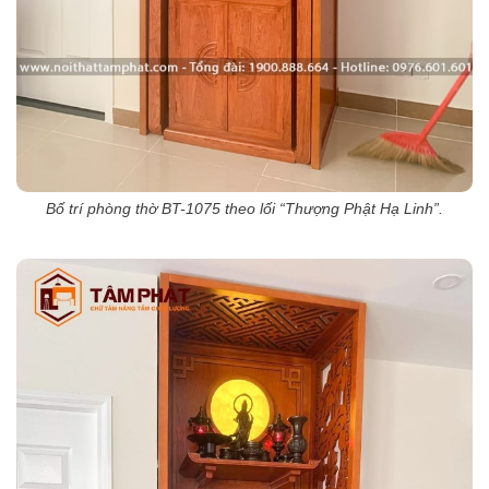
Bố trí phòng thờ BT-1075 theo lối “Thượng Phật Hạ Linh”.