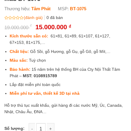
Thương hiệu:
Tâm Phát
MSP:
BT-1075
(đánh giá)
0
đã bán
Được
₫
Giá
15.000.000
Giá
₫
19.000.000
xếp
gốc
hiện
hạng
0
là:
tại
Kích thước sẵn có:
61×81, 61×89, 61×107, 61×127,
5
19.000.000 ₫.
là:
67×153, 81×175,…
sao
15.000.000 ₫.
Chất liệu:
Gỗ Sồi, gỗ Hương, gỗ Gụ, gỗ Gõ, gỗ Mít,…
Màu sắc:
Tuỳ chọn
Bảo hành:
15 năm trên hệ thống BH của Cty Nội Thất Tâm
Phát –
MST:
0108915789
Lắp đặt miễn phí toàn quốc
Miễn phí tư vấn, thiết kế 3D tại nhà
Hỗ trợ thủ tục xuất khẩu, gửi hàng đi các nước Mỹ, Úc, Canada,
Nhật, Châu Âu, ĐNA…