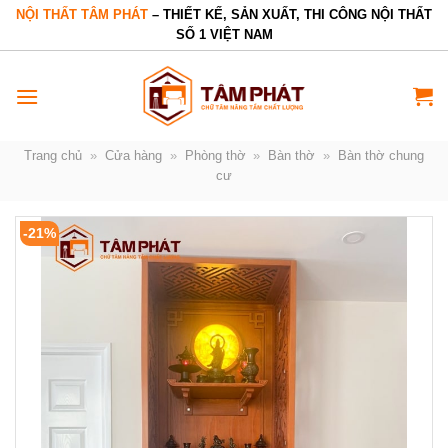
Bỏ
NỘI THẤT TÂM PHÁT
– THIẾT KẾ, SẢN XUẤT, THI CÔNG NỘI THẤT
SỐ 1 VIỆT NAM
qua
nội
dung
Trang chủ
»
Cửa hàng
»
Phòng thờ
»
Bàn thờ
»
Bàn thờ chung
cư
-21%