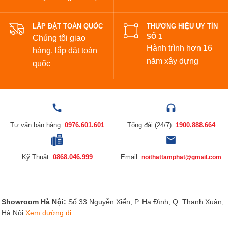
LẮP ĐẶT TOÀN QUỐC
THƯƠNG HIỆU UY TÍN
SỐ 1
Chúng tôi giao
Hành trình hơn 16
hàng, lắp đặt toàn
năm xây dựng
quốc
Tư vấn bán hàng:
0976.601.601
Tổng đài (24/7):
1900.888.664
Kỹ Thuật:
0868.046.999
Email:
noithattamphat@gmail.com
Showroom Hà Nội:
Số 33 Nguyễn Xiển, P. Hạ Đình, Q. Thanh Xuân,
Hà Nội
Xem đường đi