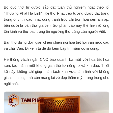
Bố cục thờ tự được sắp đặt tuân thủ nghiêm ngặt theo lối
“Thượng Phật Hạ Linh”. Kệ thờ Phật treo tường được đặt trang
trọng ở vị trí cao nhất cùng tranh trúc chỉ tròn hoa sen ấm áp,
bên dưới là bàn thờ gia tiên. Sự phân cấp này thể hiện rõ lòng
tôn kính và thứ bậc trong tín ngưỡng thờ cúng của người Việt.
Bàn thờ đứng đơn giản chiện chiện nổi họa tiết hồi văn móc câu
và chữ Vạn. Đi kèm tủ để đồ kèm bày trí mâm cơm cúng.
Hệ thống vách ngăn CNC bao quanh ba mặt với họa tiết hoa
sen, tạo thành một không gian thờ tự riêng tư và kín đáo. Thiết
kế này không chỉ giúp phân tách khu vực tâm linh với không
gian sinh hoạt mà còn mang lại vẻ đẹp thẩm mỹ, trang trọng cho
ngôi nhà.