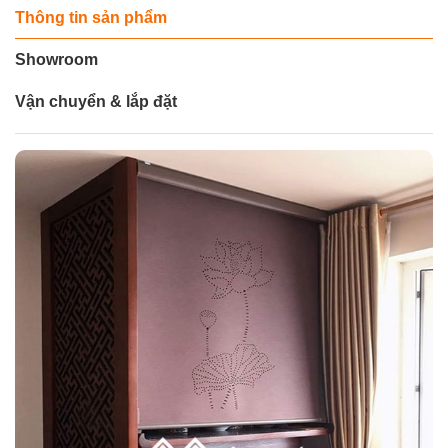
5
Thông tin sản phẩm
sao
Showroom
Vận chuyển & lắp đặt