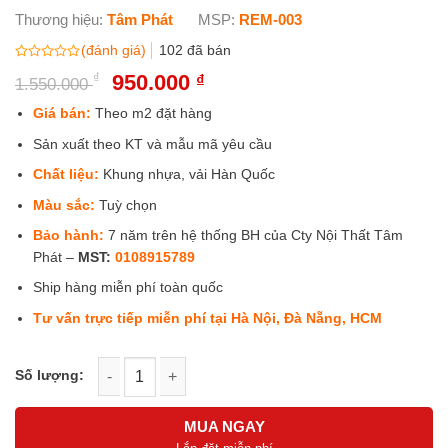
Thương hiệu:
Tâm Phát
MSP:
REM-003
(đánh giá)
102
đã bán
Được
₫
Giá
950.000
Giá
₫
1.550.000
xếp
gốc
hiện
hạng
0
là:
tại
Giá bán:
Theo m2 đặt hàng
5
1.550.000 ₫.
là:
sao
Sản xuất theo KT và mẫu mã yêu cầu
950.000 ₫.
Chất liệu:
Khung nhựa, vải Hàn Quốc
Màu sắc:
Tuỳ chọn
Bảo hành:
7 năm trên hệ thống BH của Cty Nội Thất Tâm
Phát –
MST:
0108915789
Ship hàng miễn phí toàn quốc
Tư vấn trực tiếp miễn phí tại Hà Nội, Đà Nẵng, HCM
Rèm che bàn thờ bằng vải xuyên sáng REM-003 số lượng
MUA NGAY