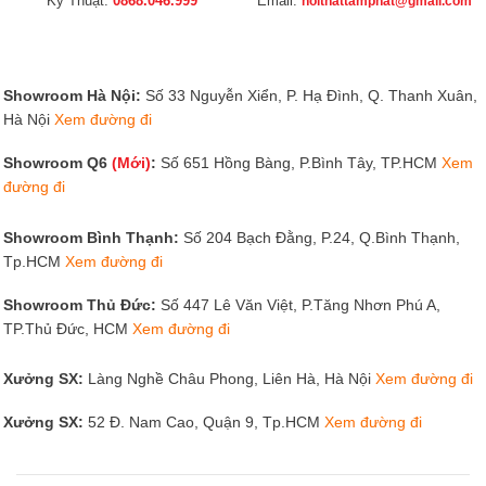
Kỹ Thuật:
0868.046.999
Email:
noithattamphat@gmail.com
Showroom Hà Nội:
Số 33 Nguyễn Xiển, P. Hạ Đình, Q. Thanh Xuân,
Hà Nội
Xem đường đi
Showroom Q6
(Mới)
:
Số 651 Hồng Bàng, P.Bình Tây, TP.HCM
Xem
đường đi
Showroom Bình Thạnh:
Số 204 Bạch Đằng, P.24, Q.Bình Thạnh,
Tp.HCM
Xem đường đi
Showroom Thủ Đức:
Số 447 Lê Văn Việt, P.Tăng Nhơn Phú A,
TP.Thủ Đức, HCM
Xem đường đi
Xưởng SX:
Làng Nghề Châu Phong, Liên Hà, Hà Nội
Xem đường đi
Xưởng SX:
52 Đ. Nam Cao, Quận 9, Tp.HCM
Xem đường đi