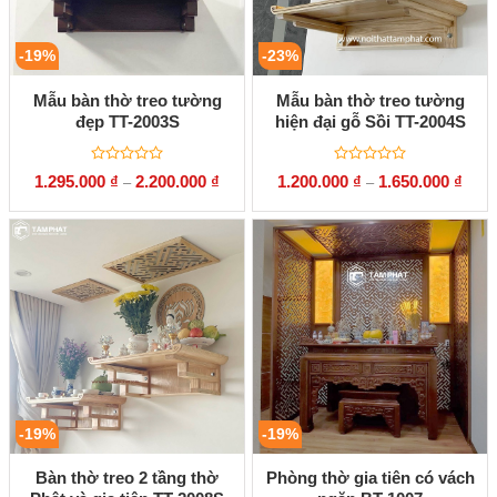
-19%
-23%
Mẫu bàn thờ treo tường
Mẫu bàn thờ treo tường
đẹp TT-2003S
hiện đại gỗ Sồi TT-2004S
Được
Được
1.295.000
₫
2.200.000
₫
1.200.000
₫
1.650.000
₫
–
–
xếp
xếp
hạng
hạng
0
0
5
5
sao
sao
-19%
-19%
Bàn thờ treo 2 tầng thờ
Phòng thờ gia tiên có vách