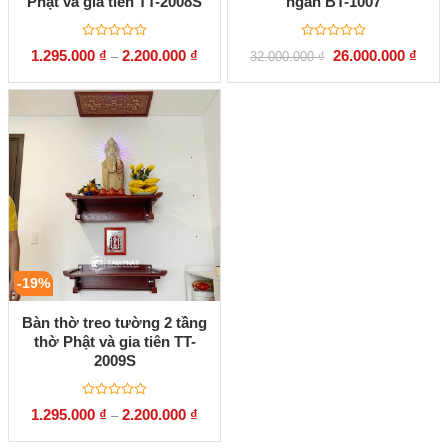
Phật và gia tiên TT-2008S
ngăn BT-1007
Được
Được
Giá
Giá
1.295.000
₫
2.200.000
₫
26.000.000
₫
–
32.000.000
₫
xếp
xếp
gốc
hiện
hạng
hạng
là:
tại
0
0
32.000.000 ₫.
là:
5
5
26.00
sao
sao
-19%
Bàn thờ treo tường 2 tầng
thờ Phật và gia tiên TT-
2009S
Được
1.295.000
₫
2.200.000
₫
–
xếp
hạng
0