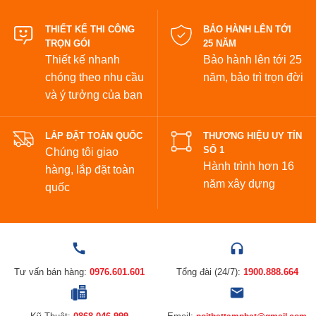
đẹp
THIẾT KẾ THI CÔNG
BẢO HÀNH LÊN TỚI
TRỌN GÓI
25 NĂM
Thiết kế nhanh
Bảo hành lên tới 25
chóng theo nhu cầu
năm,
bảo trì trọn đời
và ý tưởng của bạn
LẮP ĐẶT TOÀN QUỐC
THƯƠNG HIỆU UY TÍN
SỐ 1
Chúng tôi giao
Hành trình hơn 16
hàng, lắp đặt toàn
năm xây dựng
quốc
Tư vấn bán hàng:
0976.601.601
Tổng đài (24/7):
1900.888.664