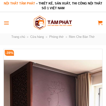
Bỏ
NỘI THẤT TÂM PHÁT
– THIẾT KẾ, SẢN XUẤT, THI CÔNG NỘI THẤT
SỐ 1 VIỆT NAM
qua
nội
dung
Trang chủ
»
Cửa hàng
»
Phòng thờ
»
Rèm Che Bàn Thờ
-39%