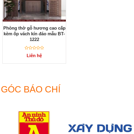
Phòng thờ gỗ hương cao cấp
kèm ốp vách kín đáo mẫu BT-
1222
Được
Liên hệ
xếp
hạng
0
5
sao
GÓC BÁO CHÍ