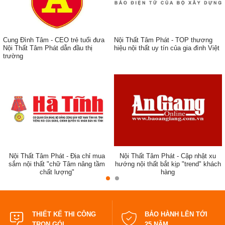
Cung Đình Tâm - CEO trẻ tuổi đưa
Nội Thất Tâm Phát - TOP thương
Nội Thất Tâm Phát dẫn đầu thị
hiệu nội thất uy tín của gia đình Việt
trường
ẹp,
Nội Thất Tâm Phát - Địa chỉ mua
Nội Thất Tâm Phát - Cập nhật xu
sắm nội thất "chữ Tâm nâng tầm
hướng nội thất bắt kịp "trend" khách
chất lượng"
hàng
đẹp
THIẾT KẾ THI CÔNG
BẢO HÀNH LÊN TỚI
TRỌN GÓI
25 NĂM