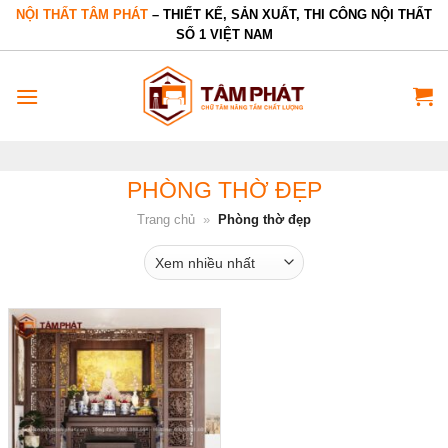
Bỏ
NỘI THẤT TÂM PHÁT
– THIẾT KẾ, SẢN XUẤT, THI CÔNG NỘI THẤT
SỐ 1 VIỆT NAM
qua
nội
dung
PHÒNG THỜ ĐẸP
Trang chủ
»
Phòng thờ đẹp