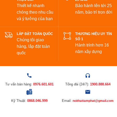
Thiết kế nhanh
Bảo hành lên tới 25
chóng theo nhu cầu
năm,
bảo trì trọn đời
và ý tưởng của bạn
LẮP ĐẶT TOÀN QUỐC
THƯƠNG HIỆU UY TÍN
SỐ 1
Chúng tôi giao
Hành trình hơn 16
hàng, lắp đặt toàn
năm xây dựng
quốc
Tư vấn bán hàng:
0976.601.601
Tổng đài (24/7):
1900.888.664
Kỹ Thuật:
0868.046.999
Email:
noithattamphat@gmail.com