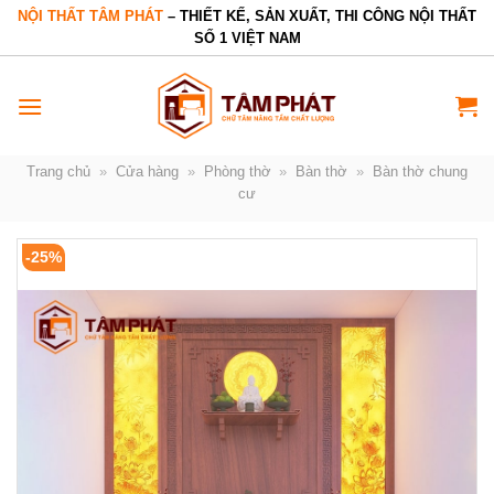
Bỏ
NỘI THẤT TÂM PHÁT
– THIẾT KẾ, SẢN XUẤT, THI CÔNG NỘI THẤT
SỐ 1 VIỆT NAM
qua
nội
dung
Trang chủ
»
Cửa hàng
»
Phòng thờ
»
Bàn thờ
»
Bàn thờ chung
cư
-25%