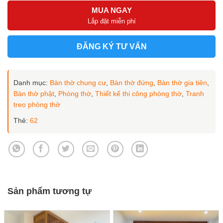
Thiết kế 3D phòng thờ đẹp thờ Phật và Gia Tiên mẫu BT-1164 
MUA NGAY
Lắp đặt miễn phí
ĐĂNG KÝ TƯ VẤN
Danh mục:
Bàn thờ chung cư
,
Bàn thờ đứng
,
Bàn thờ gia tiên
,
Bàn thờ phật
,
Phòng thờ
,
Thiết kế thi công phòng thờ
,
Tranh
treo phòng thờ
Thẻ:
62
Sản phẩm tương tự