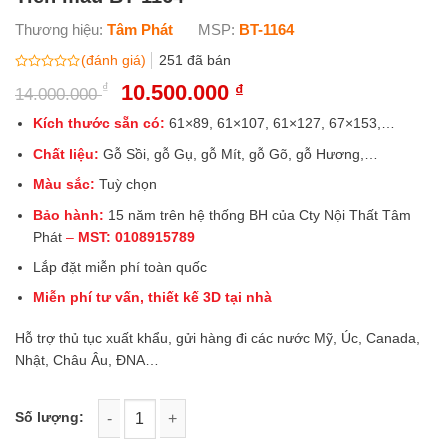
Thương hiệu:
Tâm Phát
MSP:
BT-1164
(đánh giá)
251
đã bán
Được
₫
Giá
10.500.000
Giá
₫
14.000.000
xếp
gốc
hiện
hạng
0
là:
tại
Kích thước sẵn có:
61×89, 61×107, 61×127, 67×153,…
5
14.000.000 ₫.
là:
sao
Chất liệu:
Gỗ Sồi, gỗ Gụ, gỗ Mít, gỗ Gõ, gỗ Hương,…
10.500.000 ₫.
Màu sắc:
Tuỳ chọn
Bảo hành:
15 năm trên hệ thống BH của Cty Nội Thất Tâm
Phát
–
MST:
0
108915789
Lắp đặt miễn phí toàn quốc
Miễn phí tư vấn, thiết kế 3D tại nhà
Hỗ trợ thủ tục xuất khẩu, gửi hàng đi các nước Mỹ, Úc, Canada,
Nhật, Châu Âu, ĐNA…