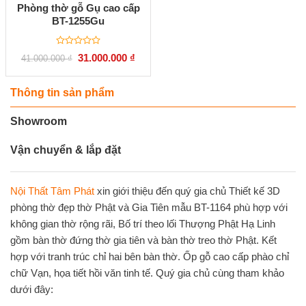
Phòng thờ gỗ Gụ cao cấp
BT-1255Gu
Được
Giá
Giá
31.000.000
₫
41.000.000
₫
xếp
gốc
hiện
hạng
là:
tại
0
41.000.000 ₫.
là:
5
31.000.000 ₫.
Thông tin sản phẩm
sao
Showroom
Vận chuyển & lắp đặt
Nội Thất Tâm Phát
xin giới thiệu đến quý gia chủ Thiết kế 3D
phòng thờ đẹp thờ Phật và Gia Tiên mẫu BT-1164 phù hợp với
không gian thờ rộng rãi, Bố trí theo lối Thượng Phật Hạ Linh
gồm bàn thờ đứng thờ gia tiên và bàn thờ treo thờ Phật. Kết
hợp với tranh trúc chỉ hai bên bàn thờ. Ốp gỗ cao cấp phào chỉ
chữ Vạn, họa tiết hồi văn tinh tế. Quý gia chủ cùng tham khảo
dưới đây: