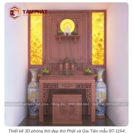
Thiết kế 3D phòng thờ đẹp thờ Phật và Gia Tiên mẫu BT-1164