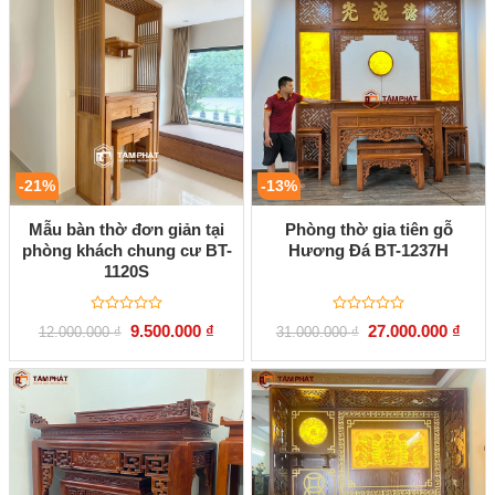
-21%
-13%
Mẫu bàn thờ đơn giản tại
Phòng thờ gia tiên gỗ
phòng khách chung cư BT-
Hương Đá BT-1237H
1120S
Được
Được
Giá
Giá
Giá
Giá
9.500.000
₫
27.000.000
₫
12.000.000
₫
31.000.000
₫
xếp
xếp
gốc
hiện
gốc
hiện
hạng
hạng
là:
tại
là:
tại
0
0
12.000.000 ₫.
là:
31.000.000 ₫.
là:
5
5
9.500.000 ₫.
27.00
sao
sao