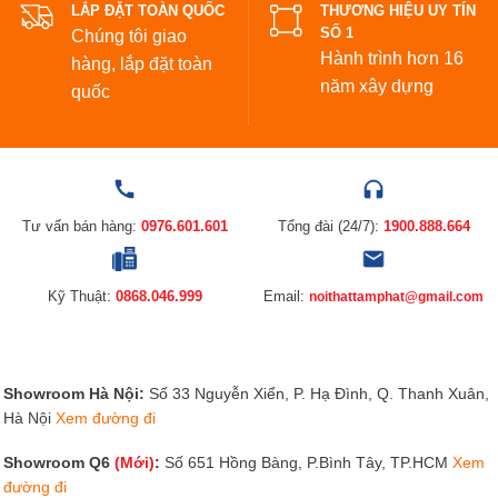
LẮP ĐẶT TOÀN QUỐC
THƯƠNG HIỆU UY TÍN
SỐ 1
Chúng tôi giao
Hành trình hơn 16
hàng, lắp đặt toàn
năm xây dựng
quốc
Tư vấn bán hàng:
0976.601.601
Tổng đài (24/7):
1900.888.664
Kỹ Thuật:
0868.046.999
Email:
noithattamphat@gmail.com
Showroom Hà Nội:
Số 33 Nguyễn Xiển, P. Hạ Đình, Q. Thanh Xuân,
Hà Nội
Xem đường đi
Showroom Q6
(Mới)
:
Số 651 Hồng Bàng, P.Bình Tây, TP.HCM
Xem
đường đi