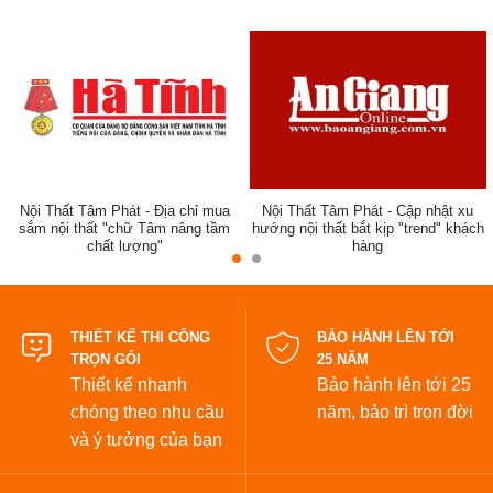
ẹp,
Nội Thất Tâm Phát - Địa chỉ mua
Nội Thất Tâm Phát - Cập nhật xu
sắm nội thất "chữ Tâm nâng tầm
hướng nội thất bắt kịp "trend" khách
chất lượng"
hàng
đẹp
THIẾT KẾ THI CÔNG
BẢO HÀNH LÊN TỚI
TRỌN GÓI
25 NĂM
Thiết kế nhanh
Bảo hành lên tới 25
chóng theo nhu cầu
năm,
bảo trì trọn đời
và ý tưởng của bạn