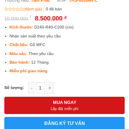
Thương hiệu:
Tâm Phát
MSP:
THS-0010MFC
(đánh giá)
0
đã bán
Được
₫
Giá
8.500.000
Giá
₫
10.000.000
xếp
gốc
hiện
hạng
0
là:
tại
Kích thước:
D240-R40-C200 (cm)
5
10.000.000 ₫.
là:
sao
Nhận sản xuất theo yêu cầu
8.500.000 ₫.
Chất liệu:
Gỗ MFC
Màu sắc:
Theo yêu cầu
Bảo hành:
12 Tháng
Miễn phí giao hàng
Tủ tài liệu cho giám đốc THS-0010MFC số lượng
MUA NGAY
Lắp đặt miễn phí
ĐĂNG KÝ TƯ VẤN