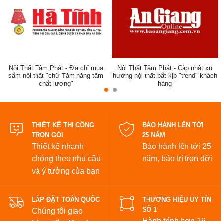
Nội Thất Tâm Phát - Địa chỉ mua
Nội Thất Tâm Phát - Cập nhật xu
sắm nội thất "chữ Tâm nâng tầm
hướng nội thất bắt kịp "trend" khách
chất lượng"
hàng
đẹp
THIẾT KẾ THI CÔNG
BẢO HÀNH LÊN TỚI
TRỌN GÓI
25 NĂM
Thiết kế nhanh
Bảo hành lên tới 25
chóng theo nhu cầu
năm,
bảo trì trọn đời
và ý tưởng của bạn
LẮP ĐẶT TOÀN QUỐC
THƯƠNG HIỆU UY TÍN
SỐ 1
Chúng tôi giao
Hành trình hơn 16