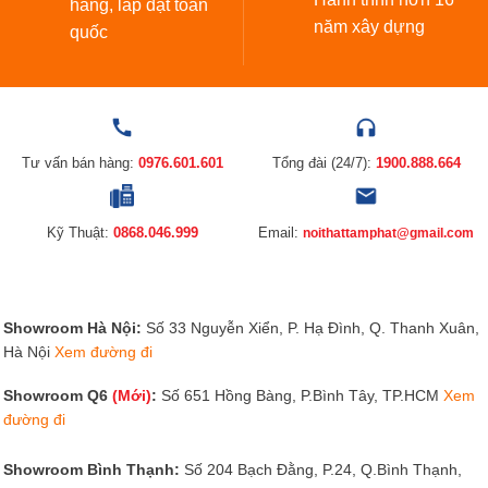
hàng, lắp đặt toàn
năm xây dựng
quốc
Tư vấn bán hàng:
0976.601.601
Tổng đài (24/7):
1900.888.664
Kỹ Thuật:
0868.046.999
Email:
noithattamphat@gmail.com
Showroom Hà Nội:
Số 33 Nguyễn Xiển, P. Hạ Đình, Q. Thanh Xuân,
Hà Nội
Xem đường đi
Showroom Q6
(Mới)
:
Số 651 Hồng Bàng, P.Bình Tây, TP.HCM
Xem
đường đi
Showroom Bình Thạnh:
Số 204 Bạch Đằng, P.24, Q.Bình Thạnh,