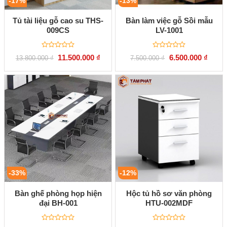
-17%
-13%
Tủ tài liệu gỗ cao su THS-
Bàn làm việc gỗ Sồi mẫu
009CS
LV-1001
Được
Được
Giá
Giá
Giá
Giá
11.500.000
₫
6.500.000
₫
13.800.000
₫
7.500.000
₫
xếp
xếp
gốc
hiện
gốc
hiện
hạng
hạng
là:
tại
là:
tại
0
0
13.800.000 ₫.
là:
7.500.000 ₫.
là:
5
5
11.500.000 ₫.
6.500.
sao
sao
-33%
-12%
Bàn ghế phòng họp hiện
Hộc tủ hồ sơ văn phòng
đại BH-001
HTU-002MDF
Được
Được