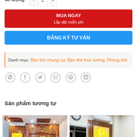
Vách lưng bàn thờ không dựa tường mẫu BT-1140 số lượng
MUA NGAY
Lắp đặt miễn phí
ĐĂNG KÝ TƯ VẤN
Danh mục:
Bàn thờ chung cư
,
Bàn thờ treo tường
,
Phòng thờ
Sản phẩm tương tự