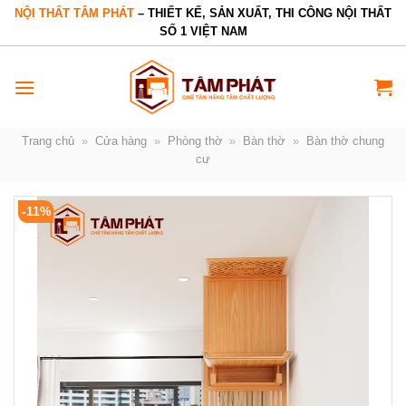
Bỏ
NỘI THẤT TÂM PHÁT
– THIẾT KẾ, SẢN XUẤT, THI CÔNG NỘI THẤT
SỐ 1 VIỆT NAM
qua
nội
dung
Trang chủ
»
Cửa hàng
»
Phòng thờ
»
Bàn thờ
»
Bàn thờ chung
cư
-11%