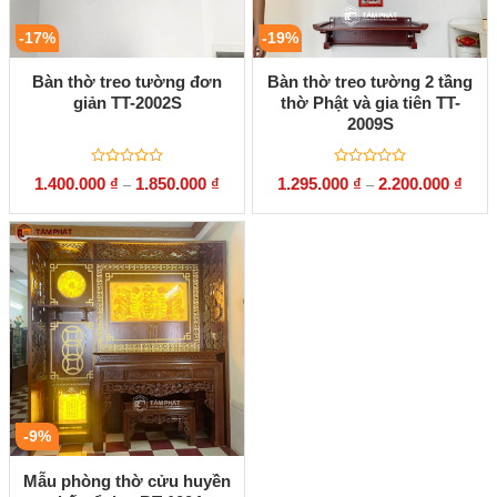
-17%
-19%
Bàn thờ treo tường đơn
Bàn thờ treo tường 2 tầng
giản TT-2002S
thờ Phật và gia tiên TT-
2009S
Được
Được
1.400.000
₫
1.850.000
₫
1.295.000
₫
2.200.000
₫
–
–
xếp
xếp
hạng
hạng
0
0
5
5
sao
sao
-9%
Mẫu phòng thờ cửu huyền