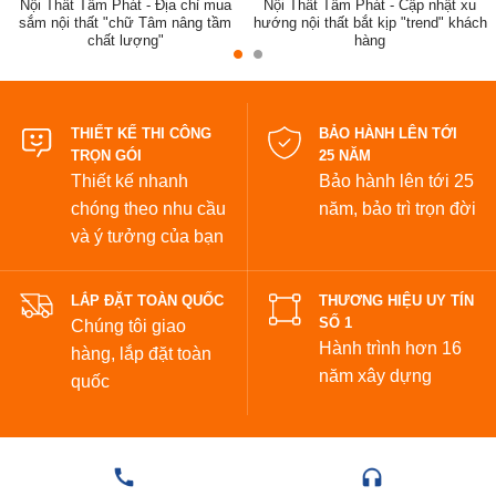
Nội Thất Tâm Phát - Địa chỉ mua
Nội Thất Tâm Phát - Cập nhật xu
sắm nội thất "chữ Tâm nâng tầm
hướng nội thất bắt kịp "trend" khách
chất lượng"
hàng
đẹp
THIẾT KẾ THI CÔNG
BẢO HÀNH LÊN TỚI
TRỌN GÓI
25 NĂM
Thiết kế nhanh
Bảo hành lên tới 25
chóng theo nhu cầu
năm,
bảo trì trọn đời
và ý tưởng của bạn
LẮP ĐẶT TOÀN QUỐC
THƯƠNG HIỆU UY TÍN
SỐ 1
Chúng tôi giao
Hành trình hơn 16
hàng, lắp đặt toàn
năm xây dựng
quốc