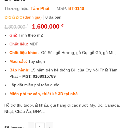
Thương hiệu:
Tâm Phát
MSP:
BT-1140
(đánh giá)
0
đã bán
Được
₫
Giá
1.600.000
Giá
₫
1.800.000
xếp
gốc
hiện
hạng
0
là:
tại
Giá:
Tính theo m2
5
1.800.000 ₫.
là:
sao
Chất liệu:
MDF
1.600.000 ₫.
Chất liệu khác:
Gỗ Sồi, gỗ Hương, gỗ Gụ, gỗ Gõ, gỗ Mít,…
Màu sắc:
Tuỳ chọn
Bảo hành:
15 năm trên hệ thống BH của Cty Nội Thất Tâm
Phát –
MST:
0108915789
Lắp đặt miễn phí toàn quốc
Miễn phí tư vấn, thiết kế 3D tại nhà
Hỗ trợ thủ tục xuất khẩu, gửi hàng đi các nước Mỹ, Úc, Canada,
Nhật, Châu Âu, ĐNA…