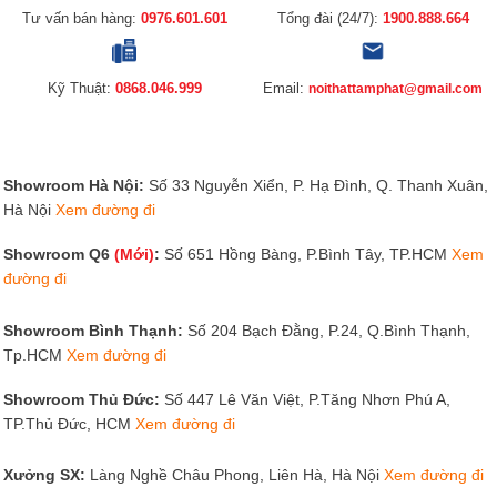
Tư vấn bán hàng:
0976.601.601
Tổng đài (24/7):
1900.888.664
Kỹ Thuật:
0868.046.999
Email:
noithattamphat@gmail.com
Showroom Hà Nội:
Số 33 Nguyễn Xiển, P. Hạ Đình, Q. Thanh Xuân,
Hà Nội
Xem đường đi
Showroom Q6
(Mới)
:
Số 651 Hồng Bàng, P.Bình Tây, TP.HCM
Xem
đường đi
Showroom Bình Thạnh:
Số 204 Bạch Đằng, P.24, Q.Bình Thạnh,
Tp.HCM
Xem đường đi
Showroom Thủ Đức:
Số 447 Lê Văn Việt, P.Tăng Nhơn Phú A,
TP.Thủ Đức, HCM
Xem đường đi
Xưởng SX:
Làng Nghề Châu Phong, Liên Hà, Hà Nội
Xem đường đi