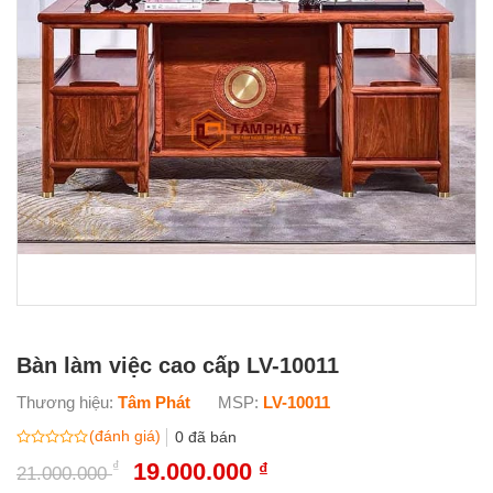
Bàn làm việc cao cấp LV-10011
Thương hiệu:
Tâm Phát
MSP:
LV-10011
(đánh giá)
0
đã bán
Được
₫
Giá
19.000.000
Giá
₫
21.000.000
xếp
gốc
hiện
hạng