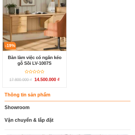
-19%
Bàn làm việc có ngăn kéo
gỗ Sồi LV-1007S
Được
Giá
Giá
14.500.000
₫
17.800.000
₫
xếp
gốc
hiện
hạng
là:
tại
0
17.800.000 ₫.
là:
5
14.500.000 ₫.
Thông tin sản phẩm
sao
Showroom
Vận chuyển & lắp đặt