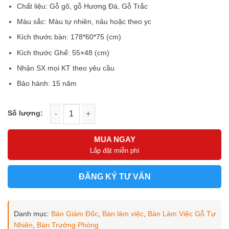
0
là:
tại
Chất liệu: Gỗ gõ, gỗ Hương Đá, Gỗ Trắc
5
21.000.000 ₫.
là:
sao
Màu sắc: Màu tự nhiên, nâu hoặc theo yc
19.000.000 ₫.
Kích thước bàn: 178*60*75 (cm)
Kích thước Ghế: 55×48 (cm)
Nhận SX mọi KT theo yêu cầu
Bảo hành: 15 năm
Bàn làm việc cao cấp LV-10011 số lượng
MUA NGAY
Lắp đặt miễn phí
ĐĂNG KÝ TƯ VẤN
Danh mục:
Bàn Giám Đốc
,
Bàn làm việc
,
Bàn Làm Việc Gỗ Tự
Nhiên
,
Bàn Trưởng Phòng