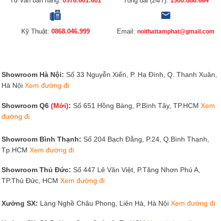
Tư vấn bán hàng:
0976.601.601
Tổng đài (24/7):
1900.888.664
Kỹ Thuật:
0868.046.999
Email:
noithattamphat@gmail.com
Showroom Hà Nội:
Số 33 Nguyễn Xiển, P. Hạ Đình, Q. Thanh Xuân,
Hà Nội
Xem đường đi
Showroom Q6
(Mới)
:
Số 651 Hồng Bàng, P.Bình Tây, TP.HCM
Xem
đường đi
Showroom Bình Thạnh:
Số 204 Bạch Đằng, P.24, Q.Bình Thạnh,
Tp.HCM
Xem đường đi
Showroom Thủ Đức:
Số 447 Lê Văn Việt, P.Tăng Nhơn Phú A,
TP.Thủ Đức, HCM
Xem đường đi
Xưởng SX:
Làng Nghề Châu Phong, Liên Hà, Hà Nội
Xem đường đi