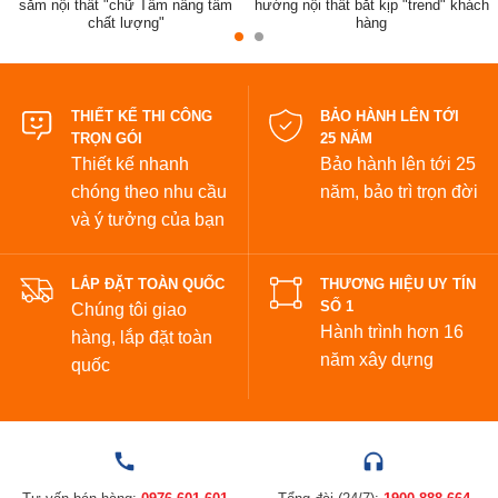
sắm nội thất "chữ Tâm nâng tầm
hướng nội thất bắt kịp "trend" khách
chất lượng"
hàng
đẹp
THIẾT KẾ THI CÔNG
BẢO HÀNH LÊN TỚI
TRỌN GÓI
25 NĂM
Thiết kế nhanh
Bảo hành lên tới 25
chóng theo nhu cầu
năm,
bảo trì trọn đời
và ý tưởng của bạn
LẮP ĐẶT TOÀN QUỐC
THƯƠNG HIỆU UY TÍN
SỐ 1
Chúng tôi giao
Hành trình hơn 16
hàng, lắp đặt toàn
năm xây dựng
quốc