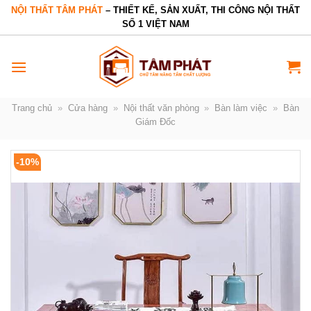
Bỏ
NỘI THẤT TÂM PHÁT
– THIẾT KẾ, SẢN XUẤT, THI CÔNG NỘI THẤT
SỐ 1 VIỆT NAM
qua
nội
dung
Trang chủ
»
Cửa hàng
»
Nội thất văn phòng
»
Bàn làm việc
»
Bàn
Giám Đốc
-10%