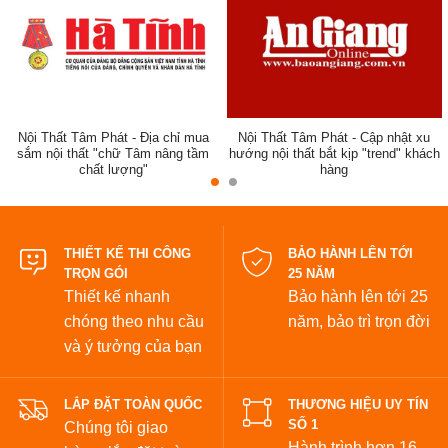
Nội Thất Tâm Phát - Địa chỉ mua
Nội Thất Tâm Phát - Cập nhật xu
sắm nội thất "chữ Tâm nâng tầm
hướng nội thất bắt kịp "trend" khách
chất lượng"
hàng
đẹp
THIẾT KẾ THI CÔNG
BẢO HÀNH LÊN TỚI
TRỌN GÓI
25 NĂM
Thiết kế nhanh
Bảo hành lên tới 25
chóng theo nhu cầu
năm,
bảo trì trọn đời
và ý tưởng của bạn
LẮP ĐẶT TOÀN QUỐC
THƯƠNG HIỆU UY TÍN
SỐ 1
Chúng tôi giao
Hành trình hơn 16