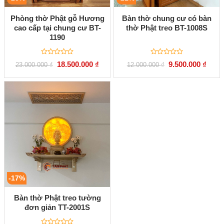
Phòng thờ Phật gỗ Hương
Bàn thờ chung cư có bàn
cao cấp tại chung cư BT-
thờ Phật treo BT-1008S
1190
Được
Được
Giá
Giá
Giá
Giá
18.500.000
₫
9.500.000
₫
23.000.000
₫
12.000.000
₫
xếp
xếp
gốc
hiện
gốc
hiện
hạng
hạng
là:
tại
là:
tại
0
0
23.000.000 ₫.
là:
12.000.000 ₫.
là:
5
5
18.500.000 ₫.
9.500
sao
sao
-17%
Bàn thờ Phật treo tường
đơn giản TT-2001S