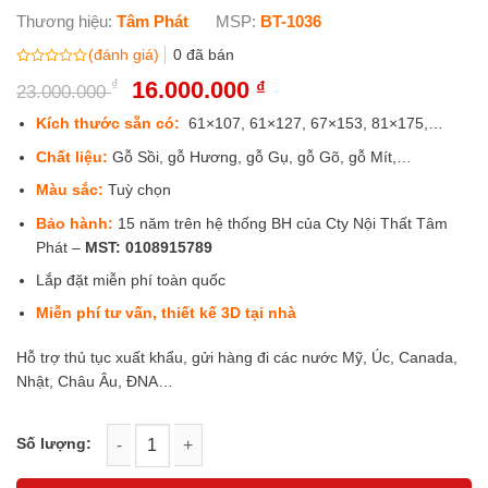
Thương hiệu:
Tâm Phát
MSP:
BT-1036
(đánh giá)
0
đã bán
Được
₫
Giá
16.000.000
Giá
₫
23.000.000
xếp
gốc
hiện
hạng
0
là:
tại
Kích thước sẵn có:
61×107, 61×127, 67×153, 81×175,…
5
23.000.000 ₫.
là:
sao
Chất liệu:
Gỗ Sồi, gỗ Hương, gỗ Gụ, gỗ Gõ, gỗ Mít,…
16.000.000 ₫.
Màu sắc:
Tuỳ chọn
Bảo hành:
15 năm trên hệ thống BH của Cty Nội Thất Tâm
Phát –
MST:
0108915789
Lắp đặt miễn phí toàn quốc
Miễn phí tư vấn, thiết kế 3D tại nhà
Hỗ trợ thủ tục xuất khẩu, gửi hàng đi các nước Mỹ, Úc, Canada,
Nhật, Châu Âu, ĐNA…
Phòng thờ gia tiên có câu đối đẹp mẫu BT-1036 số lượng