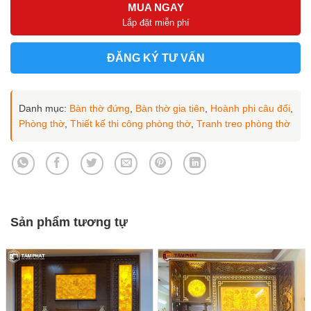
MUA NGAY
Lắp đặt miễn phí
ĐĂNG KÝ TƯ VẤN
Danh mục:
Bàn thờ đứng
,
Bàn thờ gia tiên
,
Hoành phi câu đối
,
Phòng thờ
,
Thiết kế thi công phòng thờ
,
Tranh treo phòng thờ
Sản phẩm tương tự