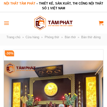
Bỏ
NỘI THẤT TÂM PHÁT
– THIẾT KẾ, SẢN XUẤT, THI CÔNG NỘI THẤT
SỐ 1 VIỆT NAM
qua
nội
dung
Trang chủ
»
Cửa hàng
»
Phòng thờ
»
Bàn thờ
»
Bàn thờ đứng
-30%