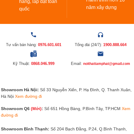
hàng, lắp đặt toàn
năm xây dựng
quốc
Tư vấn bán hàng:
0976.601.601
Tổng đài (24/7):
1900.888.664
Kỹ Thuật:
0868.046.999
Email:
noithattamphat@gmail.com
Showroom Hà Nội:
Số 33 Nguyễn Xiển, P. Hạ Đình, Q. Thanh Xuân,
Hà Nội
Xem đường đi
Showroom Q6
(Mới)
:
Số 651 Hồng Bàng, P.Bình Tây, TP.HCM
Xem
đường đi
Showroom Bình Thạnh:
Số 204 Bạch Đằng, P.24, Q.Bình Thạnh,