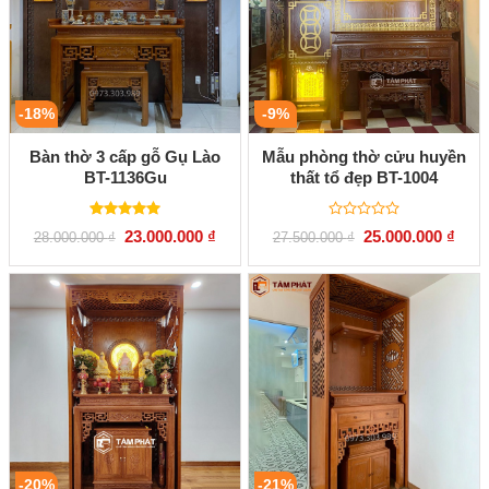
-18%
-9%
Bàn thờ 3 cấp gỗ Gụ Lào
Mẫu phòng thờ cửu huyền
BT-1136Gu
thất tổ đẹp BT-1004
Được xếp
Được
Giá
Giá
Giá
Giá
23.000.000
₫
25.000.000
₫
28.000.000
₫
27.500.000
₫
hạng
5.00
xếp
gốc
hiện
gốc
hiện
5 sao
hạng
là:
tại
là:
tại
0
28.000.000 ₫.
là:
27.500.000 ₫.
là:
5
23.000.000 ₫.
25.00
sao
-20%
-21%